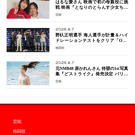
はるな愛さん 映画で初の母親役に挑
戦 映画『となりのとらんす少女ちゃ
ん』11月7日公開 未来の自分との対話
芸能
を描く注目作
2026.8.7
野杁正明選手 海人選手が計量＆ハイ
ドレーションテストをクリア「ONE
SAMURAI 2」決戦へ万全の準備整う
格闘技
2026.8.7
元NMB48 原かれんさん 待望の1st写真
集『どストライク』発売決定 バリで
魅せる25歳の新境地
芸能
芸能
格闘技