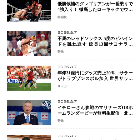
優勝候補のグレゴリアンが一番乗りで
4強入り！ 徹底したローキックでウス
ビャンを攻略、判定勝利
格闘技
2026.8.7
不屈のレッドソックス 5度のビハイン
ドを跳ね返す 延長13回サヨナラ勝
ち 吉田正尚選手も2安打1打点で貢献 4
野球
得点以上は驚異の28連勝
2026.8.7
年俸31億円にグッズ売上20％…サラー
がトラブゾンスポル加入 世界サッカ
ーは「五大リーグ一強」から新時代へ
サッカー
2026.8.7
イチローさん参戦のマリナーズOBホ
ームランダービーが無料生配信 北米
ならではの“魅せる興行”に世界が注目
野球
2026.8.7