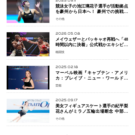
2025.09.11
競泳女子の池江璃花子選手が活動拠点
を豪州から日本へ！ 豪州での挑戦を
糧に、28年ロサンゼルス五輪へ再始動
その他
2026.05.08
メイウェザーとパッキャオ再戦へ「48
時間以内に決着」公式戦かエキシビシ
ョンか混迷続く
格闘技
2025.02.18
マーベル映画『キャプテン・アメリ
カ：ブレイブ・ニュー・ワールド』
新ブラック・ウィドウ役のシラ・ハー
芸能
スとは！？
2025.09.17
美女フィギュアスケート選手の紀平梨
花さんがミラノ五輪出場断念 中部選
手権欠場を発表「安全最優先の判断」
その他