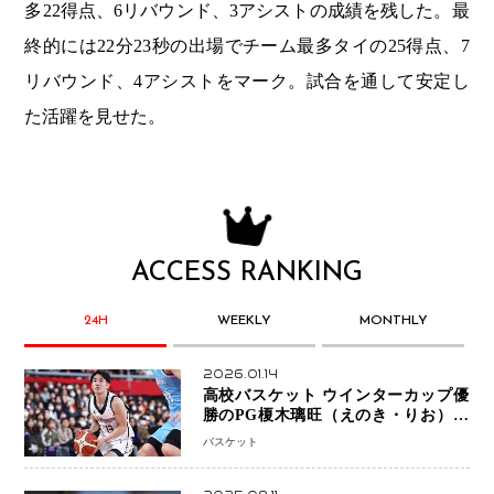
多22得点、6リバウンド、3アシストの成績を残した。最
終的には22分23秒の出場でチーム最多タイの25得点、7
リバウンド、4アシストをマーク。試合を通して安定し
た活躍を見せた。
ACCESS RANKING
24H
WEEKLY
MONTHLY
2026.01.14
高校バスケット ウインターカップ優
勝のPG榎木璃旺（えのき・りお）が
プロの現場へ―。
バスケット