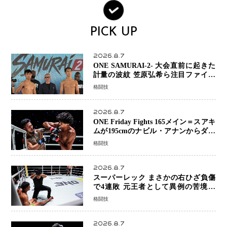
PICK UP
2026.8.7
ONE SAMURAI-2- 大会直前に起きた
計量の波紋 笠原弘希ら注目ファイタ
ーは契約体重で決戦へ、山本歩夢と平
格闘技
山諒選手戦は中止に
2026.8.7
ONE Friday Fights 165メイン＝スアキ
ムが195cmのナビル・アナンからダウ
ン奪取！猛反撃を耐え抜き判定勝利、
格闘技
8連勝を達成
2026.8.7
スーパーレック まさかの右ひざ負傷
で4連敗 元王者として異例の苦境…
「アクシデント」でも消えない危険信
格闘技
号
2026.8.7