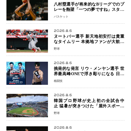
八村塁選手が将来的なBリーグでのプ
レーを熱望「一つの夢ですね」スター
帰還がリーグ価値を押し上げる可能性
バスケット
2026.8.6
ヌートバー選手 新天地初安打は貴重
なタイムリー 本拠地ファンが大歓声
笑顔で歓喜
野球
2026.8.6
挑発的な発言 リウ・メンヤン選手 世
界最高峰ONEで浮き彫りになる 日本
キックボクシングが直面する“技術
格闘技
戦”の現在地
2026.8.6
韓国プロ野球が史上初の全試合中
止 猛暑が突きつけた「屋外スポーツ
の限界」 日本発のドーム型施設時代
野球
へ
2026.8.6