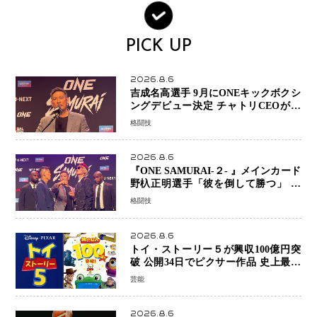
PICK UP
2026.8.6
吉成名高選手 9月にONEキックボクシ
ングデビュー決定 チャトリCEOがサ
プライズ発表 2カ月連続参戦へ
格闘技
2026.8.6
『ONE SAMURAI-２- 』メインカード
野杁正明選手「彼を倒して勝つ」 リ
ウ・メンヤンとの因縁に決着へ 再起
格闘技
を懸けたONEフェザー級トーナメント
初戦
2026.8.6
トイ・ストーリー５が興収100億円突
破 公開34日でピクサー作品 史上最速
日本歴代シリーズ最高更新も目前
芸能
2026.8.6