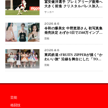
冨安健洋選手 プレミアリーグ復帰へ
大きく前進 クリスタルパレス加入目
前 メディカルチェックも通過
サッカー
2026.8.6
令和の爆美女 中野恵那さん 初写真集
発売決定 わずか3日で2560万インプレ
ッションを記録した話題の美貌を凝縮
芸能
2026.8.6
東武鉄道×FRUITS ZIPPERが描く“か
わいい旅” 沿線を舞台にした「TOBU
KAWAII PROJECT」が開幕
芸能
芸能
格闘技