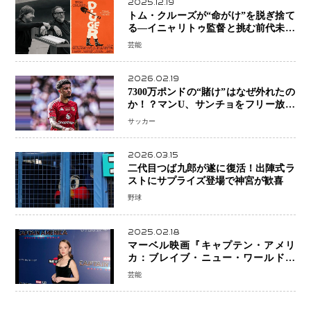
2025.12.19
トム・クルーズが“命がけ”を脱ぎ捨て
る―イニャリトゥ監督と挑む前代未聞
の大惨事コメディ「DIGGER ディガ
芸能
ー」始動
2026.02.19
7300万ポンドの“賭け”はなぜ外れたの
か！？マンU、サンチョをフリー放出
へ・・・補強戦略の転換点に
サッカー
2026.03.15
二代目つば九郎が遂に復活！出陣式ラ
ストにサプライズ登場で神宮が歓喜
野球
2025.02.18
マーベル映画『キャプテン・アメリ
カ：ブレイブ・ニュー・ワールド』
新ブラック・ウィドウ役のシラ・ハー
芸能
スとは！？