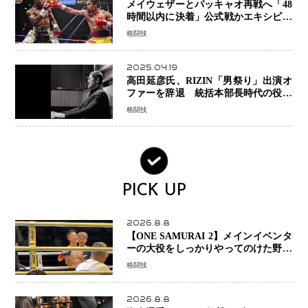
メイウェザーとパッキャオ再戦へ「48
時間以内に決着」公式戦かエキシビシ
ョンか混迷続く
格闘技
2025.04.19
高田延彦氏、RIZIN「男祭り」出演オ
ファーを辞退 統括本部長時代の役目
「すでに終えています」と明言
格闘技
PICK UP
2026.8.8
【ONE SAMURAI 2】メインイベンタ
ーの大役をしっかりやってのけた野杁
正明が衝撃のリベンジ！ リウ・メン
格闘技
ヤンを1R・2分59秒KO、左カウンタ
ーで完全決着
2026.8.8