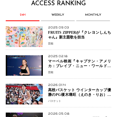
ACCESS RANKING
24H
WEEKLY
MONTHLY
2025.09.03
FRUITS ZIPPERが『クレヨンしんち
ゃん』新主題歌を担当
芸能
2025.02.18
マーベル映画『キャプテン・アメリ
カ：ブレイブ・ニュー・ワールド』
新ブラック・ウィドウ役のシラ・ハー
芸能
スとは！？
2026.01.14
高校バスケット ウインターカップ優
勝のPG榎木璃旺（えのき・りお）が
プロの現場へ―。
バスケット
2026.05.08