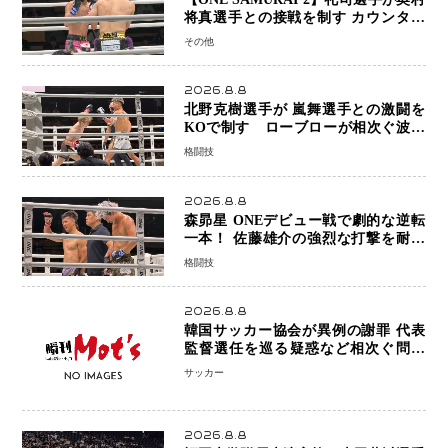
将真選手との接戦を制す カウンター
と正確な打撃で判定勝利
その他
2026.8.8
北野克樹選手が 嵐舞選手との激闘を
KOで制す ローブローが相次ぐ波乱
の展開…涙の勝利「生まれてくる娘の
格闘技
ために750万円を使いたい」
2026.8.8
森昴星 ONEデビュー戦で劇的な逆転
一本！ 佐藤雄介の強烈な打撃を耐え
抜き、リアネイキッドチョークで勝利
格闘技
2026.8.8
韓国サッカー協会が異例の謝罪 代表
監督選任を巡る疑惑など相次ぐ問題
「組織の刷新」誓う
サッカー
2026.8.8