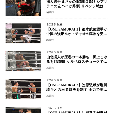
海人選手 まさかの衝撃KO負け シアサ
ラニの左ハイが炸裂 リベンジ戦は一
瞬で決着
格闘技
2026.8.8
【ONE SAMURAI 2】都木航佑選手が
中国の強豪ルオ・チャオの猛攻を受け
ながらも的確な攻撃で応戦 最後まで
格闘技
打ち合うも判定でチャオに軍配
2026.8.8
山北渓人が圧巻の一本勝ち！田上こゆ
るを1R撃破 ケルベロスチョークで存
在感を示す
格闘技
2026.8.8
【ONE SAMURAI 2】笠原弘希が塩川
琉斗との王者対決を制す 圧力で主導
権を握り判定勝利
格闘技
2026.8.8
【ONE SAMURAI 2】礼司選手が奥村