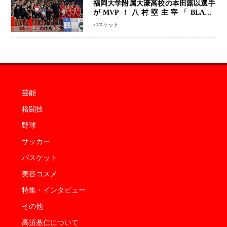
福岡大学附属大濠高校の本田蕗以選手
がMVP！八村塁主宰「BLACK
SAMURAI SUMMIT 2026」で存在
バスケット
感 NBAへの夢へ大きな一歩「自信に
なった」
芸能
格闘技
野球
サッカー
バスケット
美容コスメ
特集・インタビュー
その他
高須基仁について