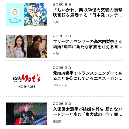
2026.8.8
『ちいかわ』興収50億円突破の衝撃
映画館を席巻する「日本発コンテン
ツ」の強さ スパイダーマン、モアナ
芸能
ら世界級作品と並ぶ存在感
2026.8.8
フリーアナウンサーの高木由梨奈さん
結婚2周年に新たな家族を迎える喜び
を報告 夫・岸田タツヤさんと連名
芸能
「夫婦ともに幸せに感じています」
2026.8.8
元NBA選手でトランスジェンダーであ
ることを公にしているエネス・カンタ
ーがWNBAドラフト参戦を表明「参加
バスケット
資格を満たしている」異例の挑戦、そ
の背景に女子スポーツを巡る議論
2026.8.8
久保優太選手が結婚を報告 新たなパ
ートナーと歩む「集大成の一年」競技
生活を支える存在に感謝
格闘技