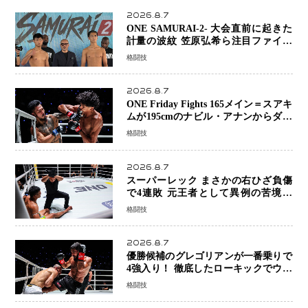
2026.8.7
ONE SAMURAI-2- 大会直前に起きた
計量の波紋 笠原弘希ら注目ファイタ
ーは契約体重で決戦へ、山本歩夢と平
格闘技
山諒選手戦は中止に
2026.8.7
ONE Friday Fights 165メイン＝スアキ
ムが195cmのナビル・アナンからダウ
ン奪取！猛反撃を耐え抜き判定勝利、
格闘技
8連勝を達成
2026.8.7
スーパーレック まさかの右ひざ負傷
で4連敗 元王者として異例の苦境…
「アクシデント」でも消えない危険信
格闘技
号
2026.8.7
優勝候補のグレゴリアンが一番乗りで
4強入り！ 徹底したローキックでウス
ビャンを攻略、判定勝利
格闘技