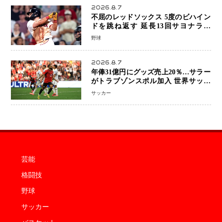
2026.8.7
不屈のレッドソックス 5度のビハイン
ドを跳ね返す 延長13回サヨナラ勝
ち 吉田正尚選手も2安打1打点で貢献 4
野球
得点以上は驚異の28連勝
2026.8.7
年俸31億円にグッズ売上20％…サラー
がトラブゾンスポル加入 世界サッカ
ーは「五大リーグ一強」から新時代へ
サッカー
芸能
格闘技
野球
サッカー