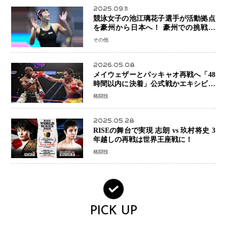
2025.09.11
競泳女子の池江璃花子選手が活動拠点
を豪州から日本へ！ 豪州での挑戦を
糧に、28年ロサンゼルス五輪へ再始動
その他
2026.05.08
メイウェザーとパッキャオ再戦へ「48
時間以内に決着」公式戦かエキシビシ
ョンか混迷続く
格闘技
2025.05.28
RISEの舞台で実現 志朗 vs 玖村将史 3
年越しの再戦は世界王座戦に！
格闘技
PICK UP