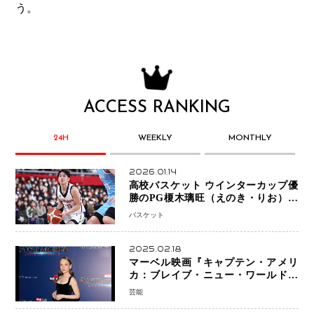
う。
ACCESS RANKING
24H
WEEKLY
MONTHLY
2026.01.14
高校バスケット ウインターカップ優
勝のPG榎木璃旺（えのき・りお）が
プロの現場へ―。
バスケット
2025.02.18
マーベル映画『キャプテン・アメリ
カ：ブレイブ・ニュー・ワールド』
新ブラック・ウィドウ役のシラ・ハー
芸能
スとは！？