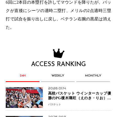
6回に2本目の本塁打を許してマウンドを降りたが、バッ
クが直後にシーツの適時二塁打、メリルの2点適時三塁
打で試合を振り出しに戻し、ベテラン右腕の黒星は消え
た。
ACCESS RANKING
24H
WEEKLY
MONTHLY
2026.01.14
高校バスケット ウインターカップ優
勝のPG榎木璃旺（えのき・りお）が
プロの現場へ―。
バスケット