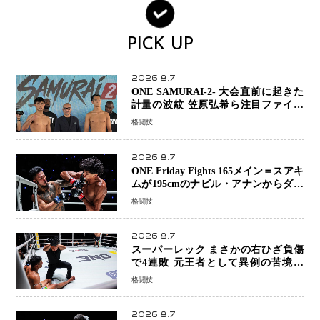
PICK UP
2026.8.7
ONE SAMURAI-2- 大会直前に起きた
計量の波紋 笠原弘希ら注目ファイタ
ーは契約体重で決戦へ、山本歩夢と平
格闘技
山諒選手戦は中止に
2026.8.7
ONE Friday Fights 165メイン＝スアキ
ムが195cmのナビル・アナンからダウ
ン奪取！猛反撃を耐え抜き判定勝利、
格闘技
8連勝を達成
2026.8.7
スーパーレック まさかの右ひざ負傷
で4連敗 元王者として異例の苦境…
「アクシデント」でも消えない危険信
格闘技
号
2026.8.7