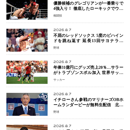
優勝候補のグレゴリアンが一番乗りで
4強入り！ 徹底したローキックでウス
ビャンを攻略、判定勝利
格闘技
2026.8.7
不屈のレッドソックス 5度のビハイン
ドを跳ね返す 延長13回サヨナラ勝
ち 吉田正尚選手も2安打1打点で貢献 4
野球
得点以上は驚異の28連勝
2026.8.7
年俸31億円にグッズ売上20％…サラー
がトラブゾンスポル加入 世界サッカ
ーは「五大リーグ一強」から新時代へ
サッカー
2026.8.7
イチローさん参戦のマリナーズOBホ
ームランダービーが無料生配信 北米
ならではの“魅せる興行”に世界が注目
野球
2026.8.7