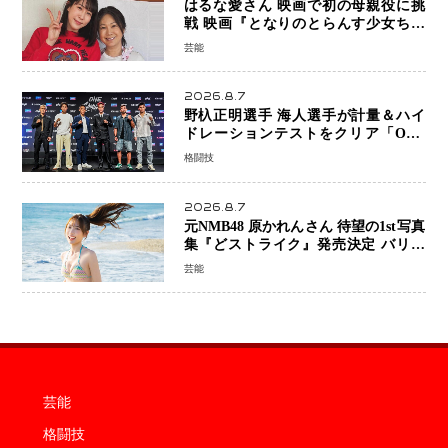
はるな愛さん 映画で初の母親役に挑
戦 映画『となりのとらんす少女ちゃ
ん』11月7日公開 未来の自分との対話
芸能
を描く注目作
2026.8.7
野杁正明選手 海人選手が計量＆ハイ
ドレーションテストをクリア「ONE
SAMURAI 2」決戦へ万全の準備整う
格闘技
2026.8.7
元NMB48 原かれんさん 待望の1st写真
集『どストライク』発売決定 バリで
魅せる25歳の新境地
芸能
芸能
格闘技