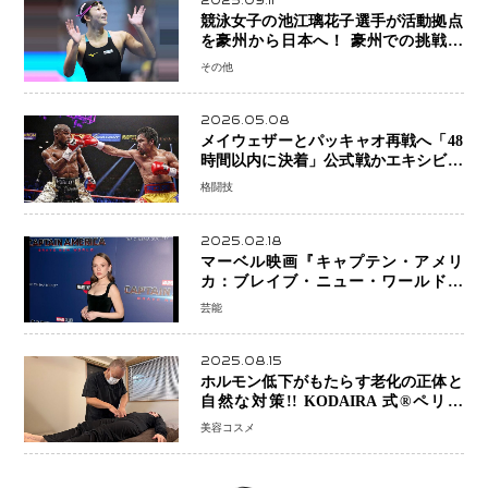
2025.09.11
競泳女子の池江璃花子選手が活動拠点
を豪州から日本へ！ 豪州での挑戦を
糧に、28年ロサンゼルス五輪へ再始動
その他
2026.05.08
メイウェザーとパッキャオ再戦へ「48
時間以内に決着」公式戦かエキシビシ
ョンか混迷続く
格闘技
2025.02.18
マーベル映画『キャプテン・アメリ
カ：ブレイブ・ニュー・ワールド』
新ブラック・ウィドウ役のシラ・ハー
芸能
スとは！？
2025.08.15
ホルモン低下がもたらす老化の正体と
自然な対策!! KODAIRA 式®ペリネ
（骨盤底筋）ケア
美容コスメ