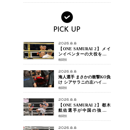
の戦いも視野に
PICK UP
2026.8.8
【ONE SAMURAI 2】メイ
ンイベンターの大役をしっ
かりやってのけた野杁正明
格闘技
が衝撃のリベンジ！ リ
ウ・メンヤンを1R・2分59秒
2026.8.8
KO、左カウンターで完全決
海人選手 まさかの衝撃KO負
着
け シアサラニの左ハイが炸
裂 リベンジ戦は一瞬で決着
格闘技
2026.8.8
【ONE SAMURAI 2】都木
航佑選手が中国の強豪ル
オ・チャオの猛攻を受けな
格闘技
がらも的確な攻撃で応戦
最後まで打ち合うも判定で
2026.8.8