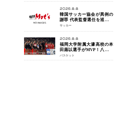
アネイキッドチョークで勝
利
2026.8.8
韓国サッカー協会が異例の
謝罪 代表監督選任を巡る疑
惑など相次ぐ問題「組織の
サッカー
刷新」誓う
2026.8.8
福岡大学附属大濠高校の本
田蕗以選手がMVP！八村塁
主宰「BLACK SAMURAI
バスケット
SUMMIT 2026」で存在感
NBAへの夢へ大きな一歩
「自信になった」