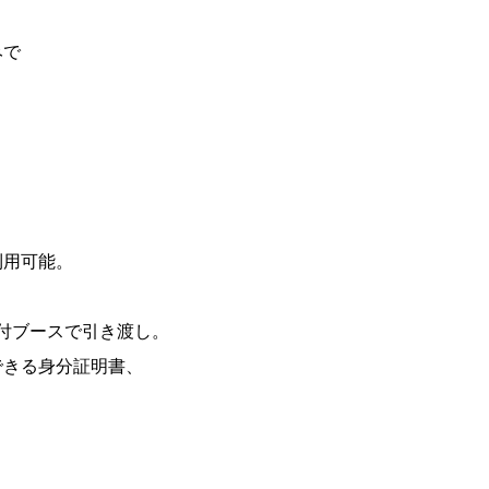
みで
利用可能。
付ブースで引き渡し。
できる身分証明書、