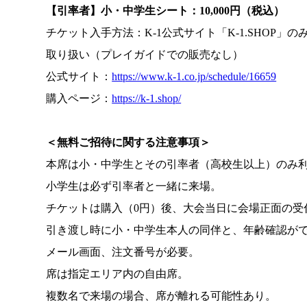
【引率者】小・中学生シート：10,000円（税込）
チケット入手方法：K-1公式サイト「K-1.SHOP」の
取り扱い（プレイガイドでの販売なし）
公式サイト：
https://www.k-1.co.jp/schedule/16659
購入ページ：
https://k-1.shop/
＜無料ご招待に関する注意事項＞
本席は小・中学生とその引率者（高校生以上）のみ
小学生は必ず引率者と一緒に来場。
チケットは購入（0円）後、大会当日に会場正面の受
引き渡し時に小・中学生本人の同伴と、年齢確認が
メール画面、注文番号が必要。
席は指定エリア内の自由席。
複数名で来場の場合、席が離れる可能性あり。