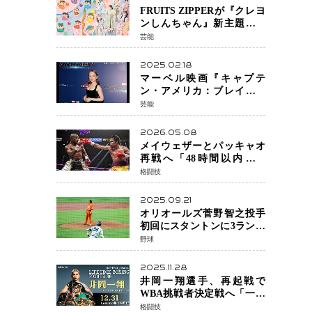
FRUITS ZIPPERが『クレヨ
ンしんちゃん』新主題歌を
担当
芸能
2025.02.18
マーベル映画『キャプテ
ン・アメリカ：ブレイブ・
ニュー・ワールド』 新ブラ
芸能
ック・ウィドウ役のシラ・
ハースとは！？
2026.05.08
メイウェザーとパッキャオ
再戦へ「48時間以内に決
着」公式戦かエキシビショ
格闘技
ンか混迷続く
2025.09.21
オリオールズ菅野智之投手
初回にスタントンに3ラン被
弾 3回6安打4失点で降板
野球
2025.11.28
井岡一翔選手、再起戦で
WBA挑戦者決定戦へ「一番
やりたい」井上拓真選手と
格闘技