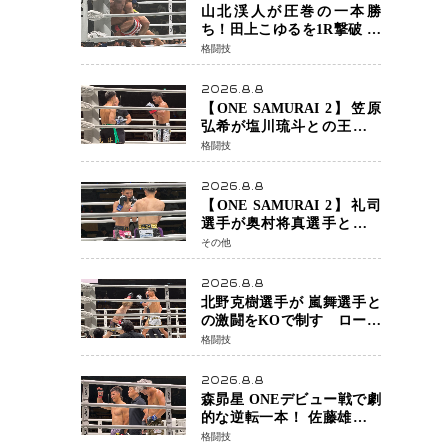
チャオに軍配
山北渓人が圧巻の一本勝
ち！田上こゆるを1R撃破 ケ
ルベロスチョークで存在感
格闘技
を示す
2026.8.8
【ONE SAMURAI 2】笠原
弘希が塩川琉斗との王者対
決を制す 圧力で主導権を握
格闘技
り判定勝利
2026.8.8
【ONE SAMURAI 2】礼司
選手が奥村将真選手との接
戦を制す カウンターと正確
その他
な打撃で判定勝利
2026.8.8
北野克樹選手が 嵐舞選手と
の激闘をKOで制す ローブ
ローが相次ぐ波乱の展開…
格闘技
涙の勝利「生まれてくる娘
のために750万円を使いた
2026.8.8
い」
森昴星 ONEデビュー戦で劇
的な逆転一本！ 佐藤雄介の
強烈な打撃を耐え抜き、リ
格闘技