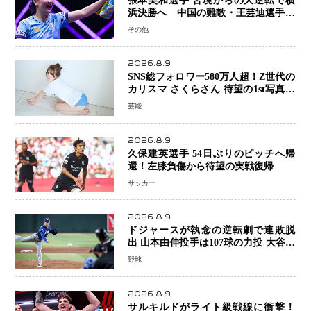
張本美和選手 苦境からの大逆転で横
浜決勝へ 中国の難敵・王芸迪選手を
撃破「ここからまた行くぞ」兄・智和
その他
選手との兄妹Vにも期待
2026.8.9
SNS総フォロワー580万人超！Z世代の
カリスマ さくらさん 待望の1st写真集
が11月5日発売決定 沖縄で“今しか残
芸能
せない姿”を撮影
2026.8.9
久保建英選手 54日ぶりのピッチへ帰
還！左膝負傷から待望の実戦復帰
サッカー
2026.8.9
ドジャースが執念の逆転劇で連敗脱
出 山本由伸投手は107球の力投 大谷翔
平選手が延長10回に勝利を呼び込む一
野球
打！
2026.8.9
サルキルドがライト級戦線に衝撃！