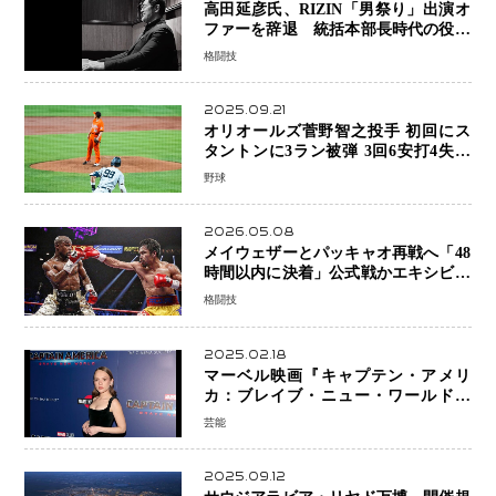
高田延彦氏、RIZIN「男祭り」出演オ
ファーを辞退 統括本部長時代の役目
「すでに終えています」と明言
格闘技
2025.09.21
オリオールズ菅野智之投手 初回にス
タントンに3ラン被弾 3回6安打4失点
で降板
野球
2026.05.08
メイウェザーとパッキャオ再戦へ「48
時間以内に決着」公式戦かエキシビシ
ョンか混迷続く
格闘技
2025.02.18
マーベル映画『キャプテン・アメリ
カ：ブレイブ・ニュー・ワールド』
新ブラック・ウィドウ役のシラ・ハー
芸能
スとは！？
2025.09.12