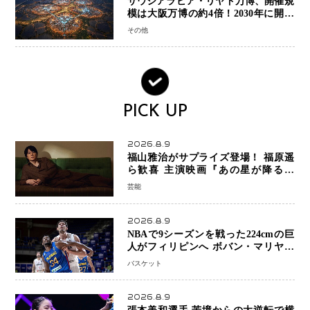
サウジアラビア・リヤド万博、開催規
模は大阪万博の約4倍！2030年に開幕
予定
その他
PICK UP
2026.8.9
福山雅治がサプライズ登場！ 福原遥
ら歓喜 主演映画『あの星が降る丘
で、君とまた出会いたい。』舞台あい
芸能
さつで大歓声
2026.8.9
NBAで9シーズンを戦った224cmの巨
人がフィリピンへ ボバン・マリヤノ
ビッチ ジョーンズカップで新たな挑
バスケット
戦
2026.8.9