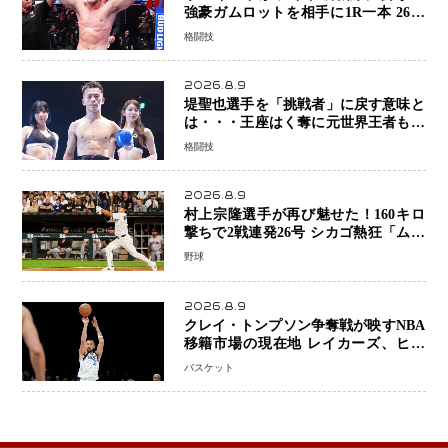
強豪ガムロットを相手に1R一本 26歳
の豪州の新星が「トップ戦線」へ名乗
格闘技
り
2026.8.9
堤聖也選手を「挑戦者」に戻す意味と
は・・・王座はく奪に元世界王者も疑
問符 見たいのは井上拓真選手、那須
格闘技
川天心選手との交錯
2026.8.9
村上宗隆選手が再び魅せた！160キロ
撃ちで2戦連発26号 シカゴ熱狂「ムネ
はスターだ」米ファンの人気も急上昇
野球
2026.8.9
クレイ・トンプソン争奪戦が映すNBA
移籍市場の現在地 レイカーズ、ヒー
トが注目する36歳の名シューターをマ
バスケット
ーベリックスが簡単に手放せない理由