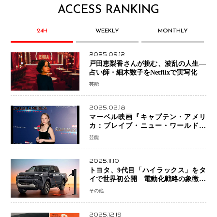
ACCESS RANKING
24H
WEEKLY
MONTHLY
2025.09.12
戸田恵梨香さんが挑む、波乱の人生―
占い師・細木数子をNetflixで実写化
芸能
2025.02.18
マーベル映画『キャプテン・アメリ
カ：ブレイブ・ニュー・ワールド』
新ブラック・ウィドウ役のシラ・ハー
芸能
スとは！？
2025.11.10
トヨタ、9代目「ハイラックス」をタ
イで世界初公開 電動化戦略の象徴と
なるBEVモデルを初設定
その他
2025.12.19