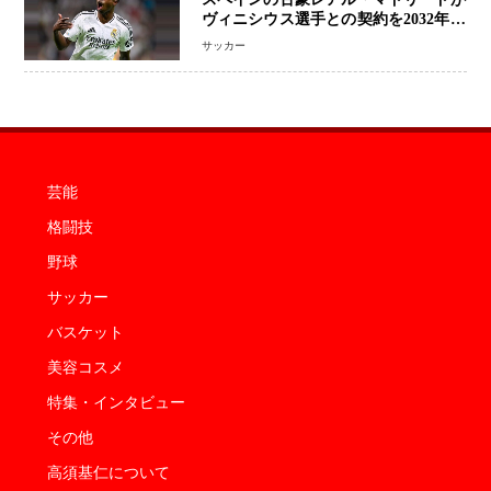
ヴィニシウス選手との契約を2032年ま
で延長 長期交渉が決着 年俸は約43億
サッカー
円と現地報道
芸能
格闘技
野球
サッカー
バスケット
美容コスメ
特集・インタビュー
その他
高須基仁について