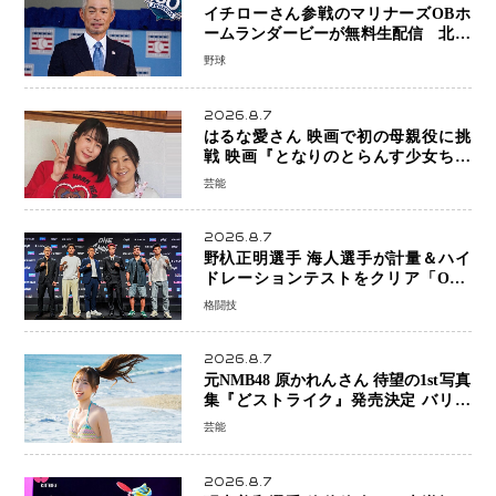
イチローさん参戦のマリナーズOBホ
ームランダービーが無料生配信 北米
ならではの“魅せる興行”に世界が注目
野球
2026.8.7
はるな愛さん 映画で初の母親役に挑
戦 映画『となりのとらんす少女ちゃ
ん』11月7日公開 未来の自分との対話
芸能
を描く注目作
2026.8.7
野杁正明選手 海人選手が計量＆ハイ
ドレーションテストをクリア「ONE
SAMURAI 2」決戦へ万全の準備整う
格闘技
2026.8.7
元NMB48 原かれんさん 待望の1st写真
集『どストライク』発売決定 バリで
魅せる25歳の新境地
芸能
2026.8.7