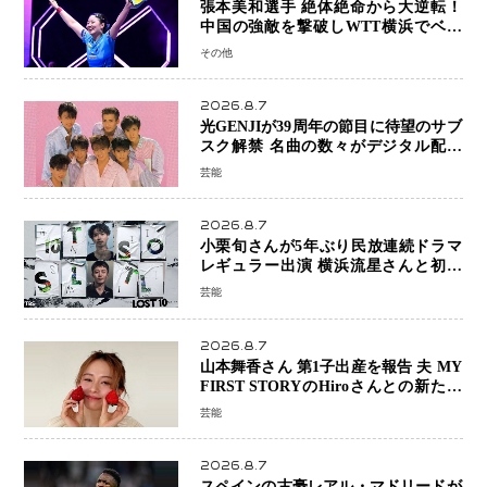
張本美和選手 絶体絶命から大逆転！
中国の強敵を撃破しWTT横浜でベス
ト8進出
その他
2026.8.7
光GENJIが39周年の節目に待望のサブ
スク解禁 名曲の数々がデジタル配信
へ 40周年へ向け1年間で全作品を順次
芸能
公開
2026.8.7
小栗旬さんが5年ぶり民放連続ドラマ
レギュラー出演 横浜流星さんと初共
演『LOST10』で異色バディ結成
芸能
2026.8.7
山本舞香さん 第1子出産を報告 夫 MY
FIRST STORYのHiroさんとの新たな
家族生活「母子ともに健康」
芸能
2026.8.7
スペインの古豪レアル・マドリードが