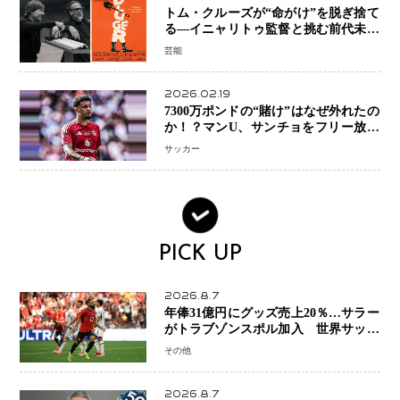
トム・クルーズが“命がけ”を脱ぎ捨て
る―イニャリトゥ監督と挑む前代未聞
の大惨事コメディ「DIGGER ディガ
芸能
ー」始動
2026.02.19
7300万ポンドの“賭け”はなぜ外れたの
か！？マンU、サンチョをフリー放出
へ・・・補強戦略の転換点に
サッカー
PICK UP
2026.8.7
年俸31億円にグッズ売上20％…サラー
がトラブゾンスポル加入 世界サッカ
ーは「五大リーグ一強」から新時代へ
その他
2026.8.7