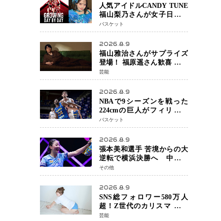
人気アイドルCANDY TUNE
福山梨乃さんが女子日本代
表戦に登場 8月14日「三井不
バスケット
動産カップ」でスペシャル
ゲスト 大のバスケ好きと
2026.8.9
して魅力を発信
福山雅治さんがサプライズ
登場！ 福原遥さん歓喜 主演
映画『あの星が降る丘で、
芸能
君とまた出会いたい。』舞
台あいさつ
2026.8.9
NBAで9シーズンを戦った
224cmの巨人がフィリピン
へ ボバン・マリヤノビッチ
バスケット
ジョーンズカップで新たな
挑戦
2026.8.9
張本美和選手 苦境からの大
逆転で横浜決勝へ 中国の
難敵・王芸迪選手を撃破
その他
「ここからまた行くぞ」
兄・智和選手との兄妹Vにも
2026.8.9
期待
SNS総フォロワー580万人
超！Z世代のカリスマ さく
らさん 待望の1st写真集が11
芸能