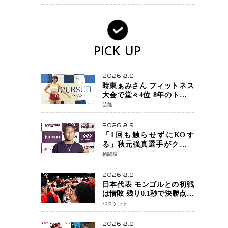
ンか混迷続く
PICK UP
2026.8.9
時東ぁみさん フィットネス
大会で堂々4位 8年のトレー
ニングが生んだ健康美「4位
芸能
になってホッとしていま
す」
2026.8.9
「1回も触らせずにKOす
る」秋元強真選手がクレベ
ル・コイケ戦に自信 青木
格闘技
真也と2カ月の寝技対策「引
き込まれても大丈夫」
2026.8.9
日本代表 モンゴルとの初戦
は惜敗 残り0.1秒で決勝点を
許すもハーパージュニア15
バスケット
得点 カーク18得点と存在感
2026.8.9