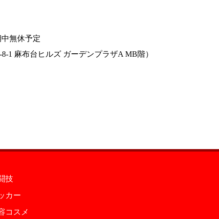
会期中無休予定
-1 麻布台ヒルズ ガーデンプラザA MB階）
闘技
ッカー
容コスメ