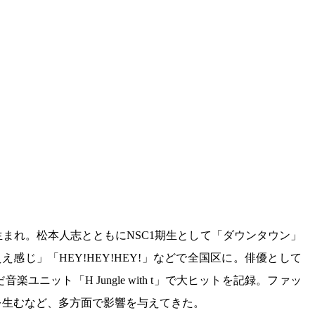
生まれ。松本人志とともにNSC1期生として「ダウンタウン」
感じ」「HEY!HEY!HEY!」などで全国区に。俳優として
ユニット「H Jungle with t」で大ヒットを記録。ファッ
を生むなど、多方面で影響を与えてきた。