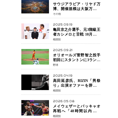
サウジアラビア・リヤド万
博、開催規模は大阪万博の
約4倍！2030年に開幕予定
その他
2025.09.19
亀田京之介選手、元3階級王
者カシメロと舌戦 10月対戦
に向け火花散る
格闘技
2025.09.21
オリオールズ菅野智之投手
初回にスタントンに3ラン被
弾 3回6安打4失点で降板
野球
2025.04.19
高田延彦氏、RIZIN「男祭
り」出演オファーを辞退
統括本部長時代の役目「す
格闘技
でに終えています」と明言
2026.05.08
メイウェザーとパッキャオ
再戦へ「48時間以内に決
着」公式戦かエキシビショ
格闘技