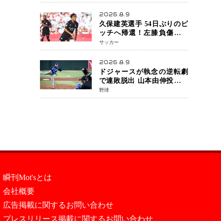
月5日発売決定 沖縄で“今し
か残せない姿”を撮影
2026.8.9
久保建英選手 54日ぶりのピ
ッチへ帰還！左膝負傷から
待望の実戦復帰
サッカー
2026.8.9
ドジャースが執念の逆転劇
で連敗脱出 山本由伸投手は
107球の力投 大谷翔平選手が
野球
延長10回に勝利を呼び込む
一打！
瞬刊Mot'sとは
会社概要
広告掲載に関するお問い合わせ
プレスリリース掲載に関するお問い合わせ