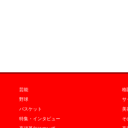
芸能
格
野球
サ
バスケット
美
特集・インタビュー
そ