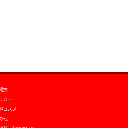
闘技
ッカー
容コスメ
の他