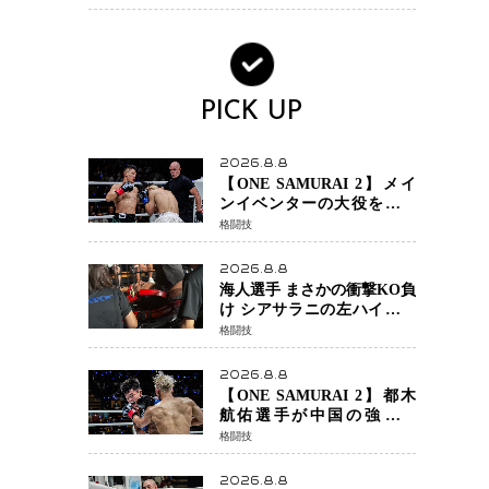
ンか混迷続く
PICK UP
2026.8.8
【ONE SAMURAI 2】メイ
ンイベンターの大役をしっ
かりやってのけた野杁正明
格闘技
が衝撃のリベンジ！ リ
ウ・メンヤンを1R・2分59秒
2026.8.8
KO、左カウンターで完全決
海人選手 まさかの衝撃KO負
着
け シアサラニの左ハイが炸
裂 リベンジ戦は一瞬で決着
格闘技
2026.8.8
【ONE SAMURAI 2】都木
航佑選手が中国の強豪ル
オ・チャオ選手の猛攻を受
格闘技
けながらも的確な攻撃で応
戦 最後まで打ち合うも判
2026.8.8