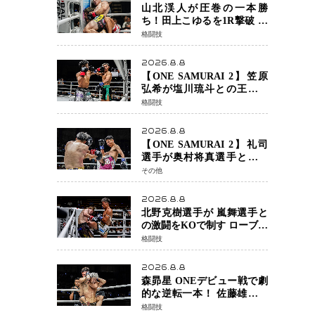
定でチャオに軍配
山北渓人が圧巻の一本勝
ち！田上こゆるを1R撃破 ケ
ルベロスチョークで存在感
格闘技
を示す
2026.8.8
【ONE SAMURAI 2】笠原
弘希が塩川琉斗との王者対
決を制す 圧力で主導権を握
格闘技
り判定勝利
2026.8.8
【ONE SAMURAI 2】礼司
選手が奥村将真選手との接
戦を制す カウンターと正確
その他
な打撃で判定勝利
2026.8.8
北野克樹選手が 嵐舞選手と
の激闘をKOで制す ローブロ
ーが相次ぐ波乱の展開…涙
格闘技
の勝利「生まれてくる娘の
ために750万円を使いたい」
2026.8.8
森昴星 ONEデビュー戦で劇
的な逆転一本！ 佐藤雄介の
強烈な打撃を耐え抜き、リ
格闘技