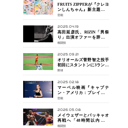
FRUITS ZIPPERが『クレヨ
ンしんちゃん』新主題歌を
担当
芸能
2025.04.19
高田延彦氏、RIZIN「男祭
り」出演オファーを辞退
統括本部長時代の役目「す
格闘技
でに終えています」と明言
2025.09.21
オリオールズ菅野智之投手
初回にスタントンに3ラン被
弾 3回6安打4失点で降板
野球
2025.02.18
マーベル映画『キャプテ
ン・アメリカ：ブレイブ・
ニュー・ワールド』 新ブラ
芸能
ック・ウィドウ役のシラ・
ハースとは！？
2026.05.08
メイウェザーとパッキャオ
再戦へ「48時間以内に決
着」公式戦かエキシビショ
格闘技