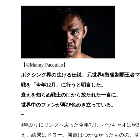
【©️Manny Pacquiao】
ボクシング界の生ける伝説、元世界6階級制覇王者マ
戦を「今年12月」に行うと明言した。
衰えを知らぬ戦士の口から放たれた一言に、
世界中のファンが再び色めき立っている。
━
4年ぶりにリングへ戻った今年7月、パッキャオはW
え、結果はドロー。勝敗はつかなかったものの、切