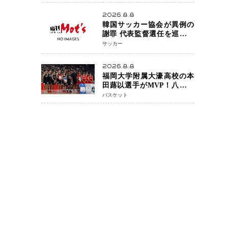
アネイキッドチョークで勝
利
2026.8.8
韓国サッカー協会が異例の
謝罪 代表監督選任を巡る疑
惑など相次ぐ問題「組織の
サッカー
刷新」誓う
2026.8.8
福岡大学附属大濠高校の本
田蕗以選手がMVP！八村塁
主宰「BLACK SAMURAI
バスケット
SUMMIT 2026」で存在感
NBAへの夢へ大きな一歩
「自信になった」