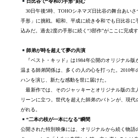
日比谷で“令和の手形”刻む
30日午後5時、TOHOシネマズ日比谷の舞台あい
手形」に挑戦。昭和、平成に続き令和でも日比谷に
込みだ。過去2度の手形に続く“3部作”がここに完成
師弟が時を超えて夢の共演
『ベスト・キッド』は1984年公開のオリジナル
温まる師弟関係は、多くの人の心を打った。2010
ハンを演じ、新たな感動を世に届けた。
最新作では、そのジャッキーとオリジナル版の主人
リーンに立つ。世代を超えた師弟のバトンが、現代
がれる。
“二本の枝が一本になる”瞬間
公開された特別映像には、オリジナルから続く物語