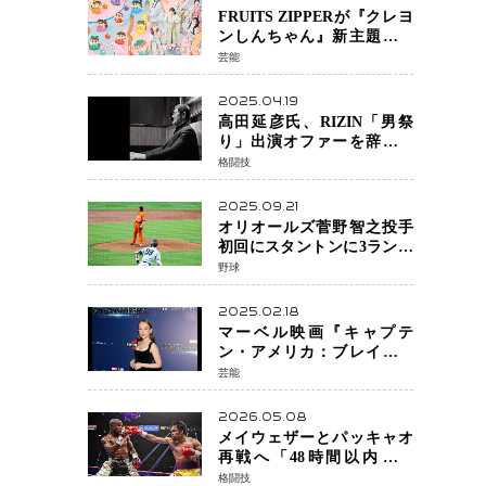
FRUITS ZIPPERが『クレヨ
ンしんちゃん』新主題歌を
担当
芸能
2025.04.19
高田延彦氏、RIZIN「男祭
り」出演オファーを辞退
統括本部長時代の役目「す
格闘技
でに終えています」と明言
2025.09.21
オリオールズ菅野智之投手
初回にスタントンに3ラン被
弾 3回6安打4失点で降板
野球
2025.02.18
マーベル映画『キャプテ
ン・アメリカ：ブレイブ・
ニュー・ワールド』 新ブラ
芸能
ック・ウィドウ役のシラ・
ハースとは！？
2026.05.08
メイウェザーとパッキャオ
再戦へ「48時間以内に決
着」公式戦かエキシビショ
格闘技