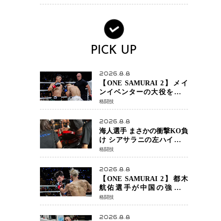
ンか混迷続く
PICK UP
2026.8.8
【ONE SAMURAI 2】メイ
ンイベンターの大役をしっ
かりやってのけた野杁正明
格闘技
が衝撃のリベンジ！ リ
ウ・メンヤンを1R・2分59秒
2026.8.8
KO、左カウンターで完全決
海人選手 まさかの衝撃KO負
着
け シアサラニの左ハイが炸
裂 リベンジ戦は一瞬で決着
格闘技
2026.8.8
【ONE SAMURAI 2】都木
航佑選手が中国の強豪ル
オ・チャオ選手の猛攻を受
格闘技
けながらも的確な攻撃で応
戦 最後まで打ち合うも判
2026.8.8