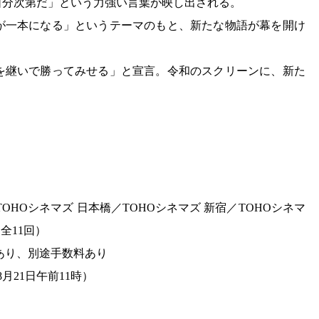
自分次第だ」という力強い言葉が映し出される。
が一本になる」というテーマのもと、新たな物語が幕を開け
継いで勝ってみせる」と宣言。令和のスクリーンに、新た
HOシネマズ 日本橋／TOHOシネマズ 新宿／TOHOシネマ
全11回）
金あり、別途手数料あり
月21日午前11時）