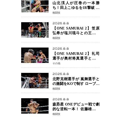
定でチャオに軍配
山北渓人が圧巻の一本勝
ち！田上こゆるを1R撃破 ケ
ルベロスチョークで存在感
格闘技
を示す
2026.8.8
【ONE SAMURAI 2】笠原
弘希が塩川琉斗との王者対
決を制す 圧力で主導権を握
格闘技
り判定勝利
2026.8.8
【ONE SAMURAI 2】礼司
選手が奥村将真選手との接
戦を制す カウンターと正確
その他
な打撃で判定勝利
2026.8.8
北野克樹選手が 嵐舞選手と
の激闘をKOで制す ローブロ
ーが相次ぐ波乱の展開…涙
格闘技
の勝利「生まれてくる娘の
ために750万円を使いたい」
2026.8.8
森昴星 ONEデビュー戦で劇
的な逆転一本！ 佐藤雄介の
強烈な打撃を耐え抜き、リ
格闘技