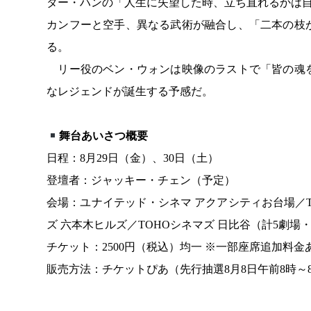
ター・ハンの「人生に失望した時、立ち直れるかは
カンフーと空手、異なる武術が融合し、「二本の枝
る。
リー役のベン・ウォンは映像のラストで「皆の魂を
なレジェンドが誕生する予感だ。
舞台あいさつ概要
日程：8月29日（金）、30日（土）
登壇者：ジャッキー・チェン（予定）
会場：ユナイテッド・シネマ アクアシティお台場／TO
ズ 六本木ヒルズ／TOHOシネマズ 日比谷（計5劇場・
チケット：2500円（税込）均一 ※一部座席追加料
販売方法：チケットぴあ（先行抽選8月8日午前8時～8