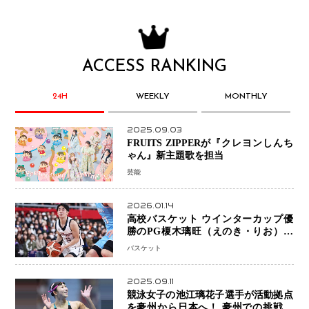
ACCESS RANKING
24H
WEEKLY
MONTHLY
2025.09.03
FRUITS ZIPPERが『クレヨンしんち
ゃん』新主題歌を担当
芸能
2026.01.14
高校バスケット ウインターカップ優
勝のPG榎木璃旺（えのき・りお）が
プロの現場へ―。
バスケット
2025.09.11
競泳女子の池江璃花子選手が活動拠点
を豪州から日本へ！ 豪州での挑戦を