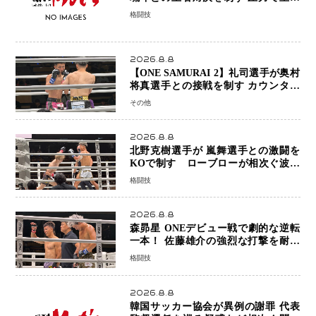
権を握り判定勝利
格闘技
2026.8.8
【ONE SAMURAI 2】礼司選手が奥村
将真選手との接戦を制す カウンター
と正確な打撃で判定勝利
その他
2026.8.8
北野克樹選手が 嵐舞選手との激闘を
KOで制す ローブローが相次ぐ波乱
の展開…涙の勝利「生まれてくる娘の
格闘技
ために750万円を使いたい」
2026.8.8
森昴星 ONEデビュー戦で劇的な逆転
一本！ 佐藤雄介の強烈な打撃を耐え
抜き、リアネイキッドチョークで勝利
格闘技
2026.8.8
韓国サッカー協会が異例の謝罪 代表