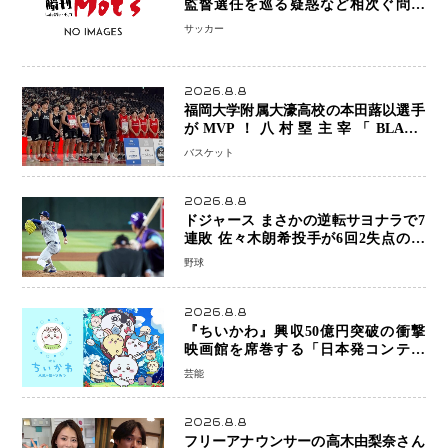
監督選任を巡る疑惑など相次ぐ問題
「組織の刷新」誓う
サッカー
2026.8.8
福岡大学附属大濠高校の本田蕗以選手
がMVP！八村塁主宰「BLACK
SAMURAI SUMMIT 2026」で存在
バスケット
感 NBAへの夢へ大きな一歩「自信に
なった」
2026.8.8
ドジャース まさかの逆転サヨナラで7
連敗 佐々木朗希投手が6回2失点の力
投も勝利届かず、大谷翔平は好機で悔
野球
しい併殺打
2026.8.8
『ちいかわ』興収50億円突破の衝撃
映画館を席巻する「日本発コンテン
ツ」の強さ スパイダーマン、モアナ
芸能
ら世界級作品と並ぶ存在感
2026.8.8
フリーアナウンサーの高木由梨奈さん