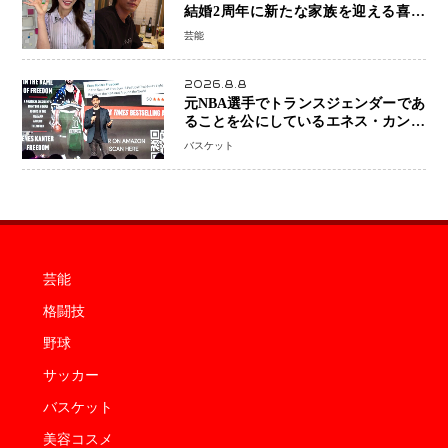
結婚2周年に新たな家族を迎える喜び
を報告 夫・岸田タツヤさんと連名
芸能
「夫婦ともに幸せに感じています」
2026.8.8
元NBA選手でトランスジェンダーであ
ることを公にしているエネス・カンタ
ーがWNBAドラフト参戦を表明「参加
バスケット
資格を満たしている」異例の挑戦、そ
の背景に女子スポーツを巡る議論
芸能
格闘技
野球
サッカー
バスケット
美容コスメ