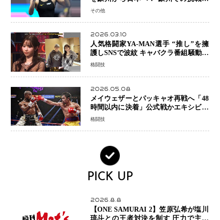
糧に、28年ロサンゼルス五輪へ再始動
その他
2026.03.10
人気格闘家YA-MAN選手 “推し”を擁
護しSNSで波紋 キャバクラ番組騒動に
参戦…結果的にPR効果も？
格闘技
2026.05.08
メイウェザーとパッキャオ再戦へ「48
時間以内に決着」公式戦かエキシビシ
ョンか混迷続く
格闘技
PICK UP
2026.8.8
【ONE SAMURAI 2】笠原弘希が塩川
琉斗との王者対決を制す 圧力で主導