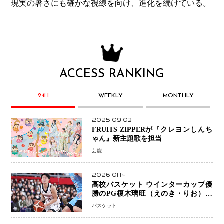
現実の暑さにも確かな視線を向け、進化を続けている。
ACCESS RANKING
24H
WEEKLY
MONTHLY
2025.09.03
FRUITS ZIPPERが『クレヨンしんち
ゃん』新主題歌を担当
芸能
2026.01.14
高校バスケット ウインターカップ優
勝のPG榎木璃旺（えのき・りお）が
プロの現場へ―。
バスケット