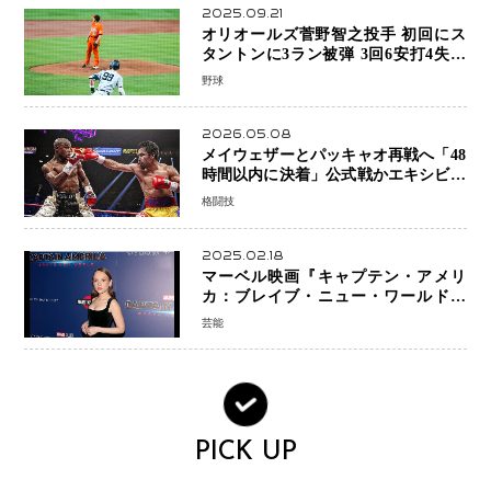
2025.09.21
オリオールズ菅野智之投手 初回にス
タントンに3ラン被弾 3回6安打4失点
で降板
野球
2026.05.08
メイウェザーとパッキャオ再戦へ「48
時間以内に決着」公式戦かエキシビシ
ョンか混迷続く
格闘技
2025.02.18
マーベル映画『キャプテン・アメリ
カ：ブレイブ・ニュー・ワールド』
新ブラック・ウィドウ役のシラ・ハー
芸能
スとは！？
PICK UP