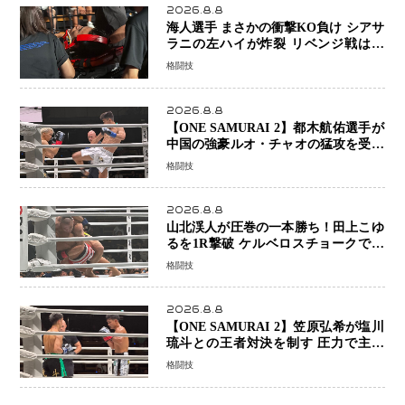
2026.8.8
海人選手 まさかの衝撃KO負け シアサ
ラニの左ハイが炸裂 リベンジ戦は一
瞬で決着
格闘技
2026.8.8
【ONE SAMURAI 2】都木航佑選手が
中国の強豪ルオ・チャオの猛攻を受け
ながらも的確な攻撃で応戦 最後まで
格闘技
打ち合うも判定でチャオに軍配
2026.8.8
山北渓人が圧巻の一本勝ち！田上こゆ
るを1R撃破 ケルベロスチョークで存
在感を示す
格闘技
2026.8.8
【ONE SAMURAI 2】笠原弘希が塩川
琉斗との王者対決を制す 圧力で主導
権を握り判定勝利
格闘技