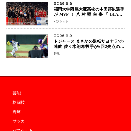
2026.8.8
福岡大学附属大濠高校の本田蕗以選手
がMVP！八村塁主宰「BLACK
SAMURAI SUMMIT 2026」で存在
バスケット
感 NBAへの夢へ大きな一歩「自信に
なった」
2026.8.8
ドジャース まさかの逆転サヨナラで7
連敗 佐々木朗希投手が6回2失点の力
投も勝利届かず、大谷翔平は好機で悔
野球
しい併殺打
芸能
格闘技
野球
サッカー
バスケット