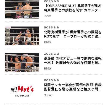
2026.8.8
【ONE SAMURAI 2】礼司選手が奥村
将真選手との接戦を制す カウンター
と正確な打撃で判定勝利
その他
2026.8.8
北野克樹選手が 嵐舞選手との激闘を
KOで制す ローブローが相次ぐ波乱
の展開…涙の勝利「生まれてくる娘の
格闘技
ために750万円を使いたい」
2026.8.8
森昴星 ONEデビュー戦で劇的な逆転
一本！ 佐藤雄介の強烈な打撃を耐え
抜き、リアネイキッドチョークで勝利
格闘技
2026.8.8
韓国サッカー協会が異例の謝罪 代表
監督選任を巡る疑惑など相次ぐ問題
「組織の刷新」誓う
サッカー