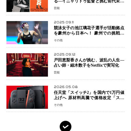
る―イニャリトゥ監督と挑む前代未聞
の大惨事コメディ「DIGGER ディガ
芸能
ー」始動
2025.09.11
競泳女子の池江璃花子選手が活動拠点
を豪州から日本へ！ 豪州での挑戦を
糧に、28年ロサンゼルス五輪へ再始動
その他
2025.09.12
戸田恵梨香さんが挑む、波乱の人生―
占い師・細木数子をNetflixで実写化
芸能
2026.05.08
任天堂「スイッチ2」を国内で1万円値
上げへ 原材料高騰で価格改定「スイ
ッチオンライン」も引き上げ
その他