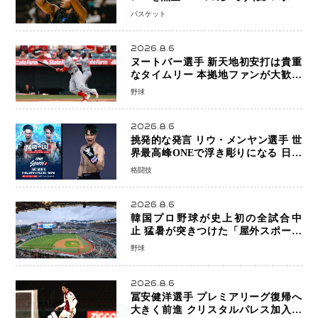
帰還がリーグ価値を押し上げる可能性
バスケット
2026.8.6
ヌートバー選手 新天地初安打は貴重
なタイムリー 本拠地ファンが大歓声
笑顔で歓喜
野球
2026.8.6
挑発的な発言 リウ・メンヤン選手 世
界最高峰ONEで浮き彫りになる 日本
キックボクシングが直面する“技術
格闘技
戦”の現在地
2026.8.6
韓国プロ野球が史上初の全試合中
止 猛暑が突きつけた「屋外スポーツ
の限界」 日本発のドーム型施設時代
野球
へ
2026.8.6
冨安健洋選手 プレミアリーグ復帰へ
大きく前進 クリスタルパレス加入目