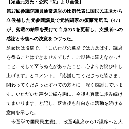
【須藤元気氏・公式『X』より画像】
第27回参議院議員通常選挙の比例代表に国民民主党から
立候補した元参院議員で元格闘家の須藤元気氏（47）
が、落選の結果を受けて自身のXを更新し、支援者への
感謝と今後への決意をつづった。
須藤氏は投稿で、「このたびの選挙では力及ばず、議席
を得ることはできませんでした。ご期待に添えなかった
こと、そして至らぬ点があったこと、心よりお詫び申し
上げます」とコメント。「応援してくださった皆さま、
関わってくださったすべての方々に、深く感謝していま
す。いただいた声やご縁を胸に、今後も真摯に歩み続け
てまいります」と記し、落選後も前向きに活動を続ける
意向を示した。
今選挙で国民民主党は、改選4議席から17議席へと大