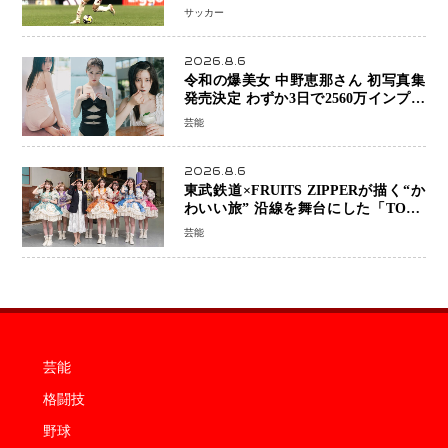
前 メディカルチェックも通過
サッカー
2026.8.6
令和の爆美女 中野恵那さん 初写真集
発売決定 わずか3日で2560万インプレ
ッションを記録した話題の美貌を凝縮
芸能
2026.8.6
東武鉄道×FRUITS ZIPPERが描く“か
わいい旅” 沿線を舞台にした「TOBU
KAWAII PROJECT」が開幕
芸能
芸能
格闘技
野球