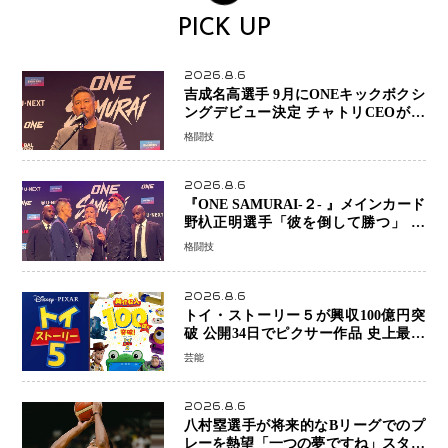
PICK UP
2026.8.6
吉成名高選手 9月にONEキックボクシ
ングデビュー決定 チャトリCEOがサ
プライズ発表 2カ月連続参戦へ
格闘技
2026.8.6
『ONE SAMURAI-２- 』メインカード
野杁正明選手「彼を倒して勝つ」 リ
ウ・メンヤンとの因縁に決着へ 再起
格闘技
を懸けたONEフェザー級トーナメント
初戦
2026.8.6
トイ・ストーリー５が興収100億円突
破 公開34日でピクサー作品 史上最速
日本歴代シリーズ最高更新も目前
芸能
2026.8.6
八村塁選手が将来的なBリーグでのプ
レーを熱望「一つの夢ですね」スター