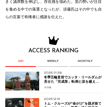
きく議席数を伸ばし、存在感を強めた。党の勢いが注目
を集める中での落選となったが、須藤氏はその中でも自
らの言葉で有権者に感謝を伝えた。
ACCESS RANKING
24H
WEEKLY
MONTHLY
2026.01.28
冬季五輪直前でユッタ・リールダムが
見せた「完成形」転倒と涙を越えて─
ミラノで金を狙うオランダ女王の現在
その他
地
2025.12.19
トム・クルーズが“命がけ”を脱ぎ捨て