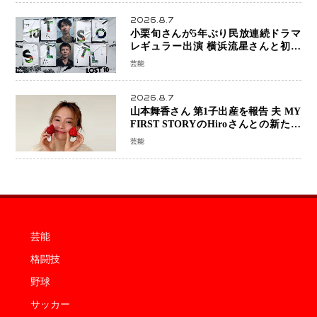
2026.8.7
小栗旬さんが5年ぶり民放連続ドラマ
レギュラー出演 横浜流星さんと初共
演『LOST10』で異色バディ結成
芸能
2026.8.7
山本舞香さん 第1子出産を報告 夫 MY
FIRST STORYのHiroさんとの新たな
家族生活「母子ともに健康」
芸能
芸能
格闘技
野球
サッカー