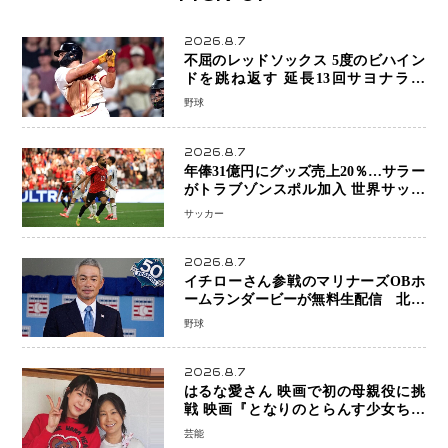
2026.8.7
不屈のレッドソックス 5度のビハイン
ドを跳ね返す 延長13回サヨナラ勝
ち 吉田正尚選手も2安打1打点で貢献 4
野球
得点以上は驚異の28連勝
2026.8.7
年俸31億円にグッズ売上20％…サラー
がトラブゾンスポル加入 世界サッカ
ーは「五大リーグ一強」から新時代へ
サッカー
2026.8.7
イチローさん参戦のマリナーズOBホ
ームランダービーが無料生配信 北米
ならではの“魅せる興行”に世界が注目
野球
2026.8.7
はるな愛さん 映画で初の母親役に挑
戦 映画『となりのとらんす少女ちゃ
ん』11月7日公開 未来の自分との対話
芸能
を描く注目作