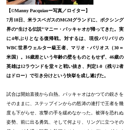
【©️Manny Pacquiaoー写真／ロイター】
7月18日、米ラスベガスのMGMグランドに、ボクシング
界の“生ける伝説”マニー・パッキャオが帰ってきた。実
に4年ぶりとなる復帰戦。対するは、現役バリバリの
WBC世界ウェルター級王者、マリオ・バリオス（30＝
米国）。16歳差という年齢の壁をものともせず、46歳の
英雄は12ラウンドを堂々と戦い抜き、判定1-0（残り2者
はドロー）で引き分けという快挙を成し遂げた。
試合は開始直後から白熱。パッキャオはかつての鋭さを
そのままに、ステップインからの怒涛の連打で王者を幾
度も下がらせ、攻撃の手を緩めなかった。被弾を恐れぬ
姿勢、前に出る勇気、そして何より、リングに立つその