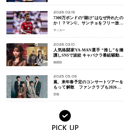
スとは！？
2026.02.19
7300万ポンドの“賭け”はなぜ外れたの
か！？マンU、サンチョをフリー放出
へ・・・補強戦略の転換点に
サッカー
2026.03.10
人気格闘家YA-MAN選手 “推し”を擁
護しSNSで波紋 キャバクラ番組騒動に
参戦…結果的にPR効果も？
格闘技
2025.05.06
嵐、来年春予定のコンサートツアーを
もって解散 ファンクラブも2026年5
月末で活動終了
芸能
PICK UP