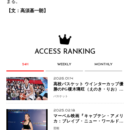
まる。
【文：高須基一朗】
ACCESS RANKING
24H
WEEKLY
MONTHLY
2026.01.14
高校バスケット ウインターカップ優
勝のPG榎木璃旺（えのき・りお）が
プロの現場へ―。
バスケット
2025.02.18
マーベル映画『キャプテン・アメリ
カ：ブレイブ・ニュー・ワールド』
新ブラック・ウィドウ役のシラ・ハー
芸能