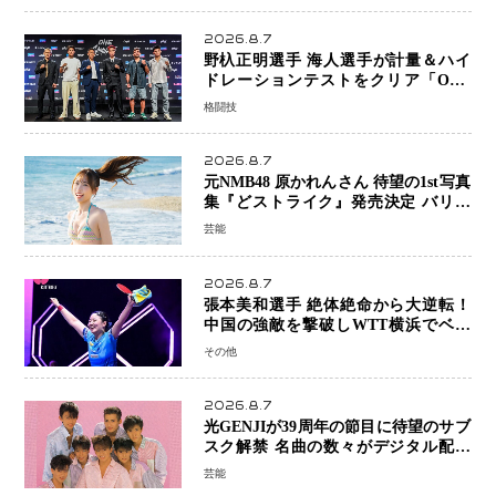
2026.8.7
野杁正明選手 海人選手が計量＆ハイ
ドレーションテストをクリア「ONE
SAMURAI 2」決戦へ万全の準備整う
格闘技
2026.8.7
元NMB48 原かれんさん 待望の1st写真
集『どストライク』発売決定 バリで
魅せる25歳の新境地
芸能
2026.8.7
張本美和選手 絶体絶命から大逆転！
中国の強敵を撃破しWTT横浜でベス
ト8進出
その他
2026.8.7
光GENJIが39周年の節目に待望のサブ
スク解禁 名曲の数々がデジタル配信
へ 40周年へ向け1年間で全作品を順次
芸能
公開