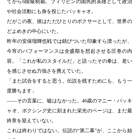
てから6階級制覇。フィリピンの国民的英雄として政治
や社会活動にも身を投じたパッキャオ。
だがこの夜、彼はただひとりのボクサーとして、世界の
どよめきの中心にいた。
昨年の安保瑠輝也戦では錆びついた印象すら漂ったが、
今宵のパフォーマンスは全盛期を想起させる圧巻の内
容。「これが私のスタイルだ」と語ったその拳は、老い
を感じさせぬ力強さを携えていた。
「また試合をすると思う。伝説を残すためにも、もう一
度勝ちます」
――その言葉に、嘘はなかった。46歳のマニー・パッキ
ャオ、ボクシング史に刻まれた栄光のページは、まだ最
終章を迎えていない。
これは終わりではない。伝説の“第二幕”が、ここから始