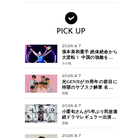
PICK UP
2026.8.7
張本美和選手 絶体絶命から
大逆転！ 中国の強敵を撃破
しWTT横浜でベスト8進出
その他
2026.8.7
光GENJIが39周年の節目に
待望のサブスク解禁 名曲の
数々がデジタル配信へ 40周
芸能
年へ向け1年間で全作品を順
次公開
2026.8.7
小栗旬さんが5年ぶり民放連
続ドラマレギュラー出演 横
浜流星さんと初共演
芸能
『LOST10』で異色バディ結
成
2026.8.7