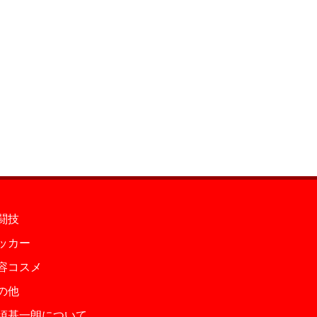
闘技
ッカー
容コスメ
の他
須基一朗について