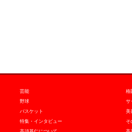
芸能
格
野球
サ
バスケット
美
特集・インタビュー
そ
高須基仁について
高