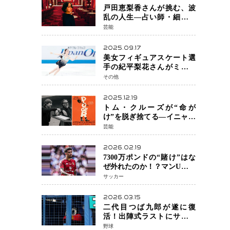
戸田恵梨香さんが挑む、波
乱の人生―占い師・細木数
子をNetflixで実写化
芸能
2025.09.17
美女フィギュアスケート選
手の紀平梨花さんがミラノ
五輪出場断念 中部選手権欠
その他
場を発表「安全最優先の判
断」
2025.12.19
トム・クルーズが“命が
け”を脱ぎ捨てる―イニャリ
トゥ監督と挑む前代未聞の
芸能
大惨事コメディ「DIGGER
ディガー」始動
2026.02.19
7300万ポンドの“賭け”はな
ぜ外れたのか！？マンU、サ
ンチョをフリー放出
サッカー
へ・・・補強戦略の転換点
に
2026.03.15
二代目つば九郎が遂に復
活！出陣式ラストにサプラ
イズ登場で神宮が歓喜
野球