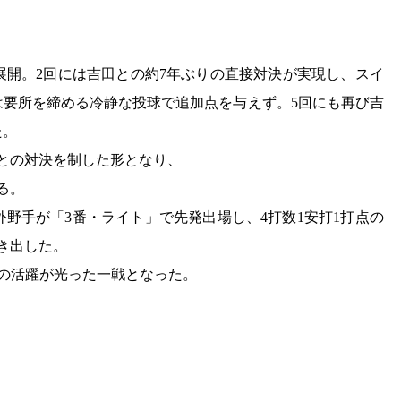
展開。2回には吉田との約7年ぶりの直接対決が実現し、スイ
は要所を締める冷静な投球で追加点を与えず。5回にも再び吉
た。
田との対決を制した形となり、
る。
野手が「3番・ライト」で先発出場し、4打数1安打1打点の
き出した。
手の活躍が光った一戦となった。