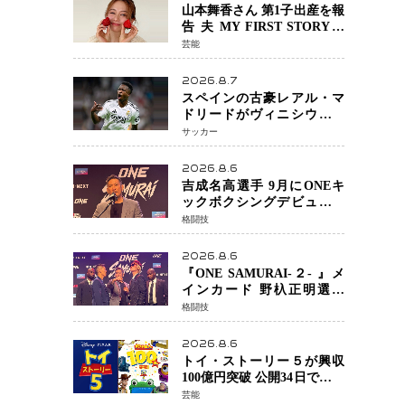
山本舞香さん 第1子出産を報
告 夫 MY FIRST STORYの
Hiroさんとの新たな家族生
芸能
活「母子ともに健康」
2026.8.7
スペインの古豪レアル・マ
ドリードがヴィニシウス選
手との契約を2032年まで延
サッカー
長 長期交渉が決着 年俸は約
43億円と現地報道
2026.8.6
吉成名高選手 9月にONEキ
ックボクシングデビュー決
定 チャトリCEOがサプライ
格闘技
ズ発表 2カ月連続参戦へ
2026.8.6
『ONE SAMURAI-２- 』メ
インカード 野杁正明選手
「彼を倒して勝つ」 リウ・
格闘技
メンヤンとの因縁に決着へ
再起を懸けたONEフェザー
2026.8.6
級トーナメント初戦
トイ・ストーリー５が興収
100億円突破 公開34日でピク
サー作品 史上最速 日本歴代
芸能