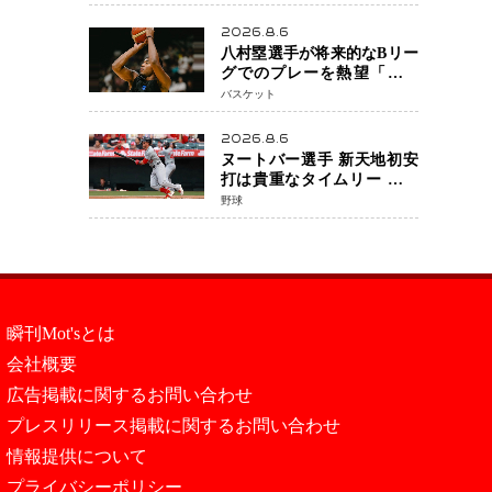
シリーズ最高更新も目前
2026.8.6
八村塁選手が将来的なBリー
グでのプレーを熱望「一つ
の夢ですね」スター帰還が
バスケット
リーグ価値を押し上げる可
能性
2026.8.6
ヌートバー選手 新天地初安
打は貴重なタイムリー 本拠
地ファンが大歓声 笑顔で歓
野球
喜
瞬刊Mot'sとは
会社概要
広告掲載に関するお問い合わせ
プレスリリース掲載に関するお問い合わせ
情報提供について
プライバシーポリシー