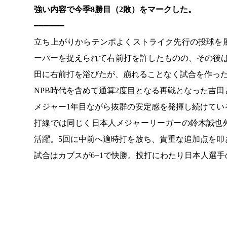
強い内容で今季8勝目（2敗）をマークした。
━━━━━━
立ち上がりからテンポよくストライク先行の投球を
ーパーを捉えられて右前打を許したものの、その後
田に右前打を浴びたが、崩れることなく試合を作っ
NPB時代を含めて通算2度目となる再戦となった吉
メジャー1年目ながら抜群の安定感を発揮し続けてい
打線では同じく日本人メジャーリーガーの鈴木誠也外
活躍。5回に中前へ適時打を放ち、貴重な追加点を叩
試合はカブスが6−1で快勝。投打にわたり日本人選