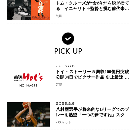
トム・クルーズが“命がけ”を脱ぎ捨て
る―イニャリトゥ監督と挑む前代未聞
の大惨事コメディ「DIGGER ディガ
芸能
ー」始動
PICK UP
2026.8.6
トイ・ストーリー５興収100億円突破
公開34日でピクサー作品 史上最速 日
本歴代シリーズ最高更新も目前
芸能
2026.8.6
八村塁選手が将来的なBリーグでのプ
レーを熱望「一つの夢ですね」スター
帰還がリーグ価値を押し上げる可能性
バスケット