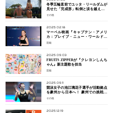
冬季五輪直前でユッタ・リールダムが
見せた「完成形」転倒と涙を越えて─
ミラノで金を狙うオランダ女王の現在
その他
地
2025.02.18
マーベル映画『キャプテン・アメリ
カ：ブレイブ・ニュー・ワールド』
新ブラック・ウィドウ役のシラ・ハー
芸能
スとは！？
2025.09.03
FRUITS ZIPPERが『クレヨンしんち
ゃん』新主題歌を担当
芸能
2025.09.11
競泳女子の池江璃花子選手が活動拠点
を豪州から日本へ！ 豪州での挑戦を
糧に、28年ロサンゼルス五輪へ再始動
その他
2025.12.19