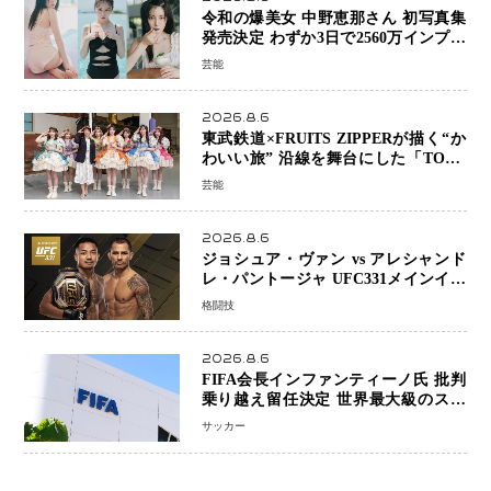
令和の爆美女 中野恵那さん 初写真集
発売決定 わずか3日で2560万インプレ
ッションを記録した話題の美貌を凝縮
芸能
2026.8.6
東武鉄道×FRUITS ZIPPERが描く“か
わいい旅” 沿線を舞台にした「TOBU
KAWAII PROJECT」が開幕
芸能
2026.8.6
ジョシュア・ヴァン vs アレシャンド
レ・パントージャ UFC331メインイベ
ントで再戦決定 「完全決着」に世界
格闘技
中のファンが熱狂 マネル・ケイプの
王座挑戦は再び遠のく
2026.8.6
FIFA会長インファンティーノ氏 批判
乗り越え留任決定 世界最大級のスポ
ーツ組織を支える「権威」は揺るがず
サッカー
・・・謝罪と改革姿勢