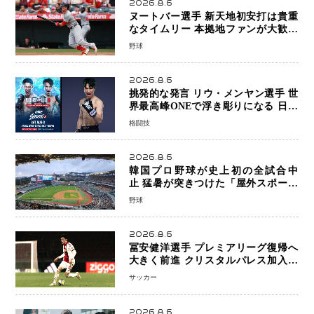
2026.8.6
ヌートバー選手 新天地初安打は貴重
なタイムリー 本拠地ファンが大歓声
笑顔で歓喜
野球
2026.8.6
挑発的な発言 リウ・メンヤン選手 世
界最高峰ONEで浮き彫りになる 日本
キックボクシングが直面する“技術
格闘技
戦”の現在地
2026.8.6
韓国プロ野球が史上初の全試合中
止 猛暑が突きつけた「屋外スポーツ
の限界」 日本発のドーム型施設時代
野球
へ
2026.8.6
冨安健洋選手 プレミアリーグ復帰へ
大きく前進 クリスタルパレス加入目
前 メディカルチェックも通過
サッカー
2026.8.6