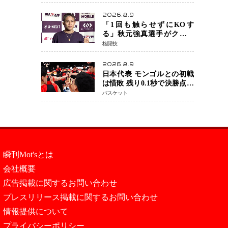
になってホッとしていま
す」
2026.8.9
「1回も触らせずにKOす
る」秋元強真選手がクレベ
ル・コイケ戦に自信 青木
格闘技
真也と2カ月の寝技対策「引
き込まれても大丈夫」
2026.8.9
日本代表 モンゴルとの初戦
は惜敗 残り0.1秒で決勝点を
許すもハーパージュニア15
バスケット
得点 カーク18得点と存在感
瞬刊Mot'sとは
会社概要
広告掲載に関するお問い合わせ
プレスリリース掲載に関するお問い合わせ
情報提供について
プライバシーポリシー