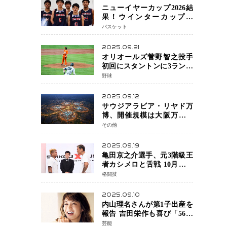
ニューイヤーカップ2026結
果！ウインターカップ王
者・福岡大大濠が貫禄V！
バスケット
東山は“背番号継承”で新た
な物語を刻む
2025.09.21
オリオールズ菅野智之投手
初回にスタントンに3ラン被
弾 3回6安打4失点で降板
野球
2025.09.12
サウジアラビア・リヤド万
博、開催規模は大阪万博の
約4倍！2030年に開幕予定
その他
2025.09.19
亀田京之介選手、元3階級王
者カシメロと舌戦 10月対戦
に向け火花散る
格闘技
2025.09.10
内山理名さんが第1子出産を
報告 吉田栄作も喜び「56歳
の新米パパ」
芸能