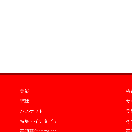
芸能
格
野球
サ
バスケット
美
特集・インタビュー
そ
高須基仁について
高