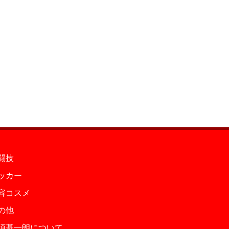
闘技
ッカー
容コスメ
の他
須基一朗について