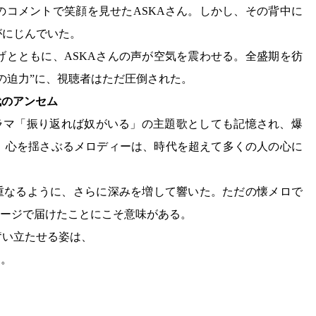
のコメントで笑顔を見せたASKAさん。しかし、その背中に
がにじんでいた。
げとともに、ASKAさんの声が空気を震わせる。全盛期を彷
の迫力”に、視聴者はただ圧倒された。
代のアンセム
は、ドラマ「振り返れば奴がいる」の主題歌としても記憶され、爆
、心を揺さぶるメロディーは、時代を超えて多くの人の心に
と重なるように、さらに深みを増して響いた。ただの懐メロで
テージで届けたことにこそ意味がある。
奮い立たせる姿は、
た。