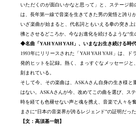
いただくのが面白いかなと思って」と、ステージ前
は、長年第一線で音楽を生きてきた男の覚悟と誇り
いざ楽曲が始まると、代名詞ともいえる拳の突き上
彿とさせるどころか、今なお進化を続けるような“生
◆名曲「YAH YAH YAH」、いまなお生き続ける時
1993年にリリースされた「YAH YAH YAH」
発的ヒットを記録。熱く、まっすぐなメッセージと
刻まれている。
そして今、その楽曲は、ASKAさん自身の生き様
はない。ASKAさんが今、改めてこの曲を選び、ス
時を経ても色褪せない声と魂を携え、音楽で人々を
まさに“日本の音楽界が誇るレジェンド”の証明だっ
【文：高須基一朗】