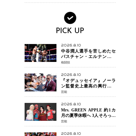
PICK UP
2026.8.10
中谷潤人選手を苦しめたセ
バスチャン・エルナンデス
が再起戦で圧巻KO 2回で
格闘技
相手を沈める…次戦は亀田
京之介
2026.8.10
『オデュッセイア』ノーラ
ン監督史上最高の興行収入
『ダークナイト ライジン
芸能
グ』超え、世界で11億ドル
突破
2026.8.10
Mrs. GREEN APPLE 約1カ
月の夏季休暇へ 3人そろって
創作の“充電期間”「自分ら
芸能
しいインプットを」
2026.8.10