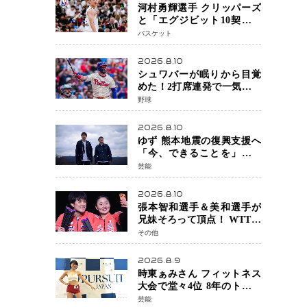
河村勇輝選手 クリッパーズ
と「エグジビット10契約」
NBA再挑戦へ新たな一歩、
バスケット
八村塁選手との共闘にも期
待
2026.8.10
シュワバーが眠りから目覚
めた！2打席連発で一気に35
号 大谷選手と9本差に 本塁
野球
打王争いで単独トップ浮上
2026.8.10
ゆず 熊本地震の復興支援へ
「今、できることを」東日
本大震災の伝承歌「幾重」
芸能
ライブ音源を配信、収益を
全額寄付
2026.8.10
張本智和選手＆美和選手が
兄妹そろって頂点！ WTTチ
ャンピオンズ横浜で史上初
その他
の快挙 2人で約1264万円の
優勝賞金
2026.8.9
時東ぁみさん フィットネス
大会で堂々4位 8年のトレー
ニングが生んだ健康美「4位
芸能