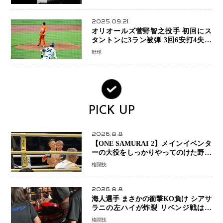
2025.09.21
オリオールズ菅野智之投手 初回にス
タントンに3ラン被弾 3回6安打4失点
で降板
野球
PICK UP
2026.8.8
【ONE SAMURAI 2】メインイベンタ
ーの大役をしっかりやってのけた野杁
正明が衝撃のリベンジ！ リウ・メン
格闘技
ヤンを1R・2分59秒KO、左カウンタ
ーで完全決着
2026.8.8
海人選手 まさかの衝撃KO負け シアサ
ラニの左ハイが炸裂 リベンジ戦は一
瞬で決着
格闘技