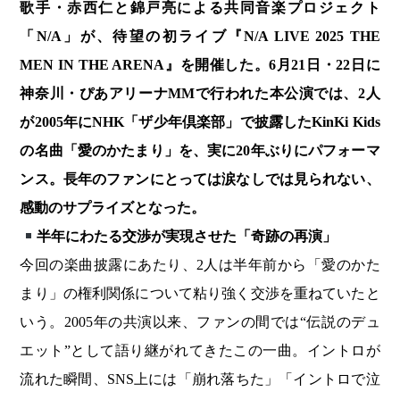
歌手・赤西仁と錦戸亮による共同音楽プロジェクト
「N/A」が、待望の初ライブ『N/A LIVE 2025 THE
MEN IN THE ARENA』を開催した。6月21日・22日に
神奈川・ぴあアリーナMMで行われた本公演では、2人
が2005年にNHK「ザ少年倶楽部」で披露したKinKi Kids
の名曲「愛のかたまり」を、実に20年ぶりにパフォーマ
ンス。長年のファンにとっては涙なしでは見られない、
感動のサプライズとなった。
半年にわたる交渉が実現させた「奇跡の再演」
今回の楽曲披露にあたり、2人は半年前から「愛のかた
まり」の権利関係について粘り強く交渉を重ねていたと
いう。2005年の共演以来、ファンの間では“伝説のデュ
エット”として語り継がれてきたこの一曲。イントロが
流れた瞬間、SNS上には「崩れ落ちた」「イントロで泣