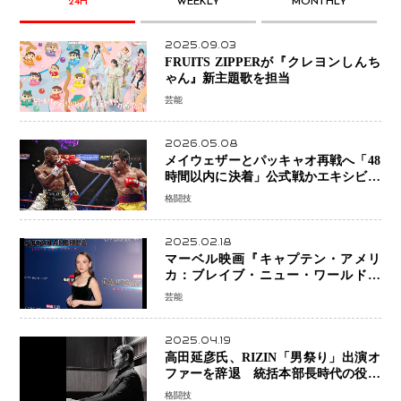
24H
WEEKLY
MONTHLY
2025.09.03
FRUITS ZIPPERが『クレヨンしんち
ゃん』新主題歌を担当
芸能
2026.05.08
メイウェザーとパッキャオ再戦へ「48
時間以内に決着」公式戦かエキシビシ
ョンか混迷続く
格闘技
2025.02.18
マーベル映画『キャプテン・アメリ
カ：ブレイブ・ニュー・ワールド』
新ブラック・ウィドウ役のシラ・ハー
芸能
スとは！？
2025.04.19
高田延彦氏、RIZIN「男祭り」出演オ
ファーを辞退 統括本部長時代の役目
「すでに終えています」と明言
格闘技