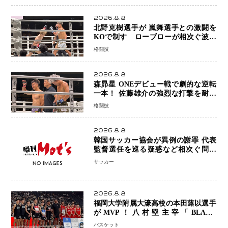
2026.8.8
北野克樹選手が 嵐舞選手との激闘を
KOで制す ローブローが相次ぐ波乱
の展開…涙の勝利「生まれてくる娘の
格闘技
ために750万円を使いたい」
2026.8.8
森昴星 ONEデビュー戦で劇的な逆転
一本！ 佐藤雄介の強烈な打撃を耐え
抜き、リアネイキッドチョークで勝利
格闘技
2026.8.8
韓国サッカー協会が異例の謝罪 代表
監督選任を巡る疑惑など相次ぐ問題
「組織の刷新」誓う
サッカー
2026.8.8
福岡大学附属大濠高校の本田蕗以選手
がMVP！八村塁主宰「BLACK
SAMURAI SUMMIT 2026」で存在
バスケット