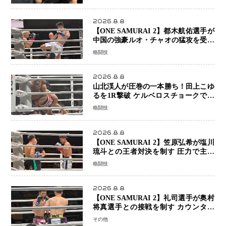
2026.8.8
【ONE SAMURAI 2】都木航佑選手が
中国の強豪ルオ・チャオの猛攻を受け
ながらも的確な攻撃で応戦 最後まで
格闘技
打ち合うも判定でチャオに軍配
2026.8.8
山北渓人が圧巻の一本勝ち！田上こゆ
るを1R撃破 ケルベロスチョークで存
在感を示す
格闘技
2026.8.8
【ONE SAMURAI 2】笠原弘希が塩川
琉斗との王者対決を制す 圧力で主導
権を握り判定勝利
格闘技
2026.8.8
【ONE SAMURAI 2】礼司選手が奥村
将真選手との接戦を制す カウンター
と正確な打撃で判定勝利
その他