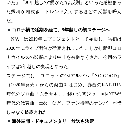
いた」「20年越しの“愛かた”は反則」といった感極まっ
た投稿が相次ぎ、トレンド入りするほどの反響を呼ん
だ。
コロナ禍で延期を経て、5年越しの初ステージへ
「N/A」は2019年にプロジェクトとして始動し、当初は
2020年にライブ開催が予定されていた。しかし新型コロ
ナウイルスの影響により中止を余儀なくされ、今回のラ
イブは5年越しの実現となった。
ステージでは、ユニットの1stアルバム『NO GOOD』
（2020年発売）からの楽曲をはじめ、赤西のKAT-TUN
時代のソロ曲「ムラサキ」、錦戸の関ジャニ∞やNEWS
時代の代表曲「code」など、ファン待望のナンバーが惜
しみなく披露された。
海外展開・ドキュメンタリー放送も決定