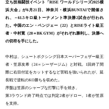
立ち技格闘技イベント「RISE ワールドシリーズ2025横
浜大会」が6月21日、神奈川・横浜BUNTAIで開催さ
れ、－61.5キロ級トーナメント準決勝2試合が行われ
た。中国のエン・ペンジェー（22）とRISEライト級王
者・中村寛（28＝BK GYM）がそれぞれ勝利し、決勝へ
の切符を手にした。
中村は、シュートボクシング日本スーパーフェザー級王
者・笠原友希（24＝シーザージム）と対戦。1回終了間
際に右目付近をカットするなど苦戦を強いられたが、延
長戦で逆転のKO勝ちを収めた。
序盤は笠原のシャープな打撃に手を焼き、
第3ラウンド終了時点では判定2者がドロー、1者が笠原
を支持。