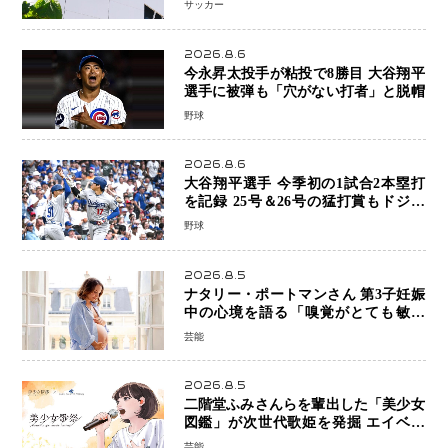
サッカー
・・・謝罪と改革姿勢
2026.8.6
今永昇太投手が粘投で8勝目 大谷翔平
選手に被弾も「穴がない打者」と脱帽
野球
2026.8.6
大谷翔平選手 今季初の1試合2本塁打
を記録 25号＆26号の猛打賞もドジャ
ースは今季ワーストの6連敗
野球
2026.8.5
ナタリー・ポートマンさん 第3子妊娠
中の心境を語る「嗅覚がとても敏感
に」マタニティフォトも公開
芸能
2026.8.5
二階堂ふみさんらを輩出した「美少女
図鑑」が次世代歌姫を発掘 エイベッ
クスと「美少女歌祭2026」開催決定
芸能