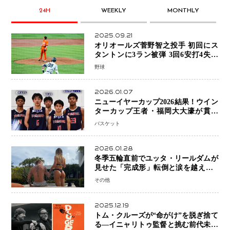
24H
WEEKLY
MONTHLY
2025.09.21
オリオールズ菅野智之投手 初回にス
タントンに3ラン被弾 3回6安打4失点
で降板
野球
2026.01.07
ニューイヤーカップ2026結果！ウイン
ターカップ王者・福岡大大濠が貫禄
V！ 東山は“背番号継承”で新たな物語
バスケット
を刻む
2026.01.28
冬季五輪直前でユッタ・リールダムが
見せた「完成形」転倒と涙を越えて─
ミラノで金を狙うオランダ女王の現在
その他
地
2025.12.19
トム・クルーズが“命がけ”を脱ぎ捨て
る―イニャリトゥ監督と挑む前代未聞