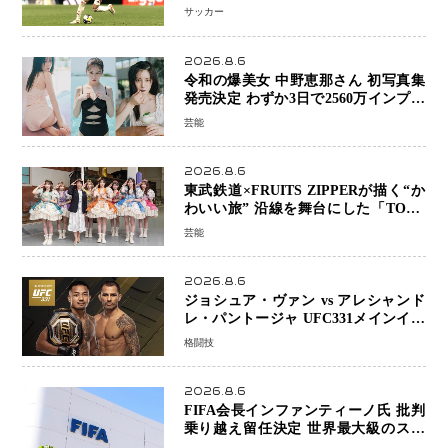
前 メディカルチェックも通過
サッカー
2026.8.6
令和の爆美女 中野恵那さん 初写真集
発売決定 わずか3日で2560万インプレ
ッションを記録した話題の美貌を凝縮
芸能
2026.8.6
東武鉄道×FRUITS ZIPPERが描く“か
わいい旅” 沿線を舞台にした「TOBU
KAWAII PROJECT」が開幕
芸能
2026.8.6
ジョシュア・ヴァン vs アレシャンド
レ・パントージャ UFC331メインイベ
ントで再戦決定 「完全決着」に世界
格闘技
中のファンが熱狂 マネル・ケイプの
王座挑戦は再び遠のく
2026.8.6
FIFA会長インファンティーノ氏 批判
乗り越え留任決定 世界最大級のスポ
ーツ組織を支える「権威」は揺るがず