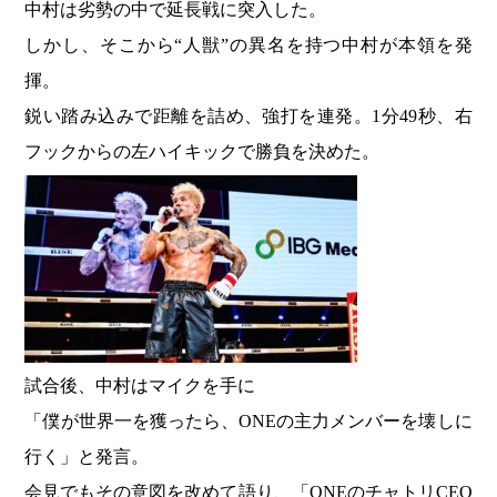
中村は劣勢の中で延長戦に突入した。
しかし、そこから“人獣”の異名を持つ中村が本領を発
揮。
鋭い踏み込みで距離を詰め、強打を連発。1分49秒、右
フックからの左ハイキックで勝負を決めた。
試合後、中村はマイクを手に
「僕が世界一を獲ったら、ONEの主力メンバーを壊しに
行く」と発言。
会見でもその意図を改めて語り、「ONEのチャトリCEO