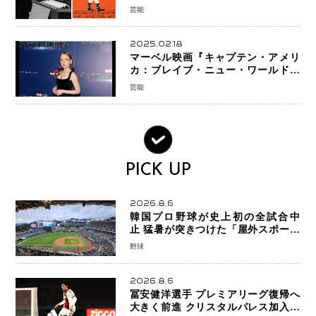
の大惨事コメディ「DIGGER ディガ
芸能
ー」始動
2025.02.18
マーベル映画『キャプテン・アメリ
カ：ブレイブ・ニュー・ワールド』
新ブラック・ウィドウ役のシラ・ハー
芸能
スとは！？
PICK UP
2026.8.6
韓国プロ野球が史上初の全試合中
止 猛暑が突きつけた「屋外スポーツ
の限界」 日本発のドーム型施設時代
野球
へ
2026.8.6
冨安健洋選手 プレミアリーグ復帰へ
大きく前進 クリスタルパレス加入目