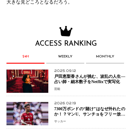
大きな見どころとなるだろう。
ACCESS RANKING
24H
WEEKLY
MONTHLY
2025.09.12
戸田恵梨香さんが挑む、波乱の人生―
占い師・細木数子をNetflixで実写化
芸能
2026.02.19
7300万ポンドの“賭け”はなぜ外れたの
か！？マンU、サンチョをフリー放出
へ・・・補強戦略の転換点に
サッカー