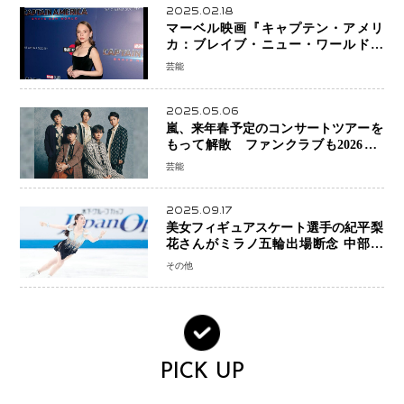
2025.02.18
マーベル映画『キャプテン・アメリ
カ：ブレイブ・ニュー・ワールド』
新ブラック・ウィドウ役のシラ・ハー
芸能
スとは！？
2025.05.06
嵐、来年春予定のコンサートツアーを
もって解散 ファンクラブも2026年5
月末で活動終了
芸能
2025.09.17
美女フィギュアスケート選手の紀平梨
花さんがミラノ五輪出場断念 中部選
手権欠場を発表「安全最優先の判断」
その他
PICK UP