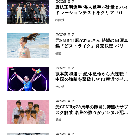
2026.8.7
野杁正明選手 海人選手が計量＆ハイ
ドレーションテストをクリア「ONE
SAMURAI 2」決戦へ万全の準備整う
格闘技
2026.8.7
元NMB48 原かれんさん 待望の1st写真
集『どストライク』発売決定 バリで
魅せる25歳の新境地
芸能
2026.8.7
張本美和選手 絶体絶命から大逆転！
中国の強敵を撃破しWTT横浜でベス
ト8進出
その他
2026.8.7
光GENJIが39周年の節目に待望のサブ
スク解禁 名曲の数々がデジタル配信
へ 40周年へ向け1年間で全作品を順次
芸能
公開
2026.8.7