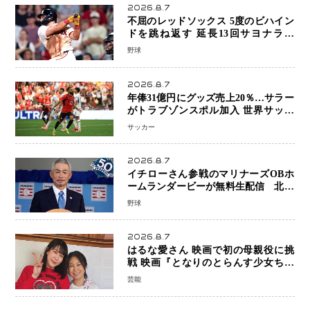
2026.8.7
不屈のレッドソックス 5度のビハイン
ドを跳ね返す 延長13回サヨナラ勝
ち 吉田正尚選手も2安打1打点で貢献 4
野球
得点以上は驚異の28連勝
2026.8.7
年俸31億円にグッズ売上20％…サラー
がトラブゾンスポル加入 世界サッカ
ーは「五大リーグ一強」から新時代へ
サッカー
2026.8.7
イチローさん参戦のマリナーズOBホ
ームランダービーが無料生配信 北米
ならではの“魅せる興行”に世界が注目
野球
2026.8.7
はるな愛さん 映画で初の母親役に挑
戦 映画『となりのとらんす少女ちゃ
ん』11月7日公開 未来の自分との対話
芸能
を描く注目作