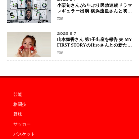
小栗旬さんが5年ぶり民放連続ドラマ
レギュラー出演 横浜流星さんと初共
演『LOST10』で異色バディ結成
芸能
2026.8.7
山本舞香さん 第1子出産を報告 夫 MY
FIRST STORYのHiroさんとの新たな
家族生活「母子ともに健康」
芸能
芸能
格闘技
野球
サッカー
バスケット