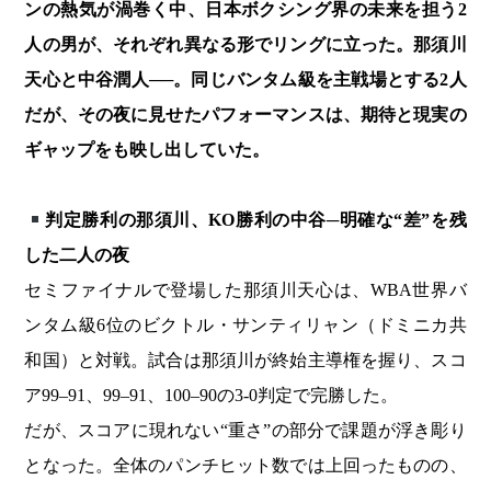
ンの熱気が渦巻く中、日本ボクシング界の未来を担う2
人の男が、それぞれ異なる形でリングに立った。那須川
天心と中谷潤人──。同じバンタム級を主戦場とする2人
だが、その夜に見せたパフォーマンスは、期待と現実の
ギャップをも映し出していた。
判定勝利の那須川、KO勝利の中谷─明確な“差”を残
した二人の夜
セミファイナルで登場した那須川天心は、WBA世界バ
ンタム級6位のビクトル・サンティリャン（ドミニカ共
和国）と対戦。試合は那須川が終始主導権を握り、スコ
ア99–91、99–91、100–90の3-0判定で完勝した。
だが、スコアに現れない“重さ”の部分で課題が浮き彫り
となった。全体のパンチヒット数では上回ったものの、