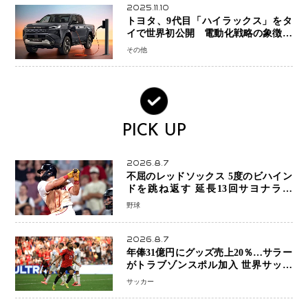
2025.11.10
トヨタ、9代目「ハイラックス」をタ
イで世界初公開 電動化戦略の象徴と
なるBEVモデルを初設定
その他
PICK UP
2026.8.7
不屈のレッドソックス 5度のビハイン
ドを跳ね返す 延長13回サヨナラ勝
ち 吉田正尚選手も2安打1打点で貢献 4
野球
得点以上は驚異の28連勝
2026.8.7
年俸31億円にグッズ売上20％…サラー
がトラブゾンスポル加入 世界サッカ
ーは「五大リーグ一強」から新時代へ
サッカー