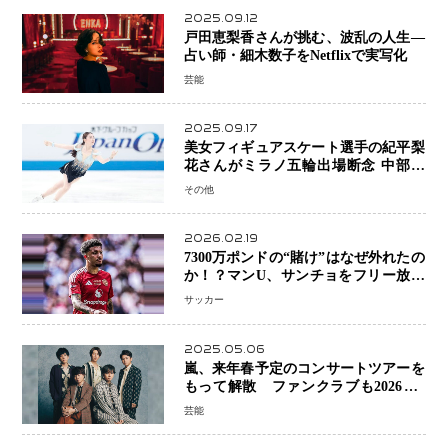
2025.09.12
戸田恵梨香さんが挑む、波乱の人生―
占い師・細木数子をNetflixで実写化
芸能
2025.09.17
美女フィギュアスケート選手の紀平梨
花さんがミラノ五輪出場断念 中部選
手権欠場を発表「安全最優先の判断」
その他
2026.02.19
7300万ポンドの“賭け”はなぜ外れたの
か！？マンU、サンチョをフリー放出
へ・・・補強戦略の転換点に
サッカー
2025.05.06
嵐、来年春予定のコンサートツアーを
もって解散 ファンクラブも2026年5
月末で活動終了
芸能