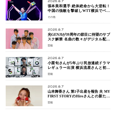
2026.8.7
張本美和選手 絶体絶命から大逆転！
中国の強敵を撃破しWTT横浜でベス
ト8進出
その他
2026.8.7
光GENJIが39周年の節目に待望のサブ
スク解禁 名曲の数々がデジタル配信
へ 40周年へ向け1年間で全作品を順次
芸能
公開
2026.8.7
小栗旬さんが5年ぶり民放連続ドラマ
レギュラー出演 横浜流星さんと初共
演『LOST10』で異色バディ結成
芸能
2026.8.7
山本舞香さん 第1子出産を報告 夫 MY
FIRST STORYのHiroさんとの新たな
家族生活「母子ともに健康」
芸能