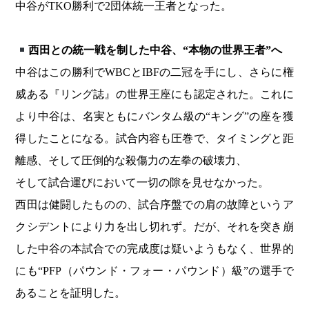
中谷がTKO勝利で2団体統一王者となった。
西田との統一戦を制した中谷、“本物の世界王者”へ
中谷はこの勝利でWBCとIBFの二冠を手にし、さらに権
威ある『リング誌』の世界王座にも認定された。これに
より中谷は、名実ともにバンタム級の“キング”の座を獲
得したことになる。試合内容も圧巻で、タイミングと距
離感、そして圧倒的な殺傷力の左拳の破壊力、
そして試合運びにおいて一切の隙を見せなかった。
西田は健闘したものの、試合序盤での肩の故障というア
クシデントにより力を出し切れず。だが、それを突き崩
した中谷の本試合での完成度は疑いようもなく、世界的
にも“PFP（パウンド・フォー・パウンド）級”の選手で
あることを証明した。