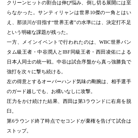
クリーンヒットの割合は伸び悩み、倒し切る展開には至
らなかった。サンティリャンは世界10傑の一角とはい
え、那須川が目指す“世界王者”の水準には、決定打不足
という明確な課題が残った。
一方、メインイベントで行われたのは、WBC世界バン
タム級王者・中谷潤人とIBF同級王者・西田凌佑による
日本人同士の統一戦。中谷は試合序盤から真っ強勝負で
強打を次々に撃ち続ける。
左の得意とするオーバーハンド気味の剛腕は、相手選手
のガード越しでも、お構いなしに攻撃。
圧力をかけ続けた結果、西田は第3ラウンドに右肩を脱
臼。
第6ラウンド終了時点でセコンドが棄権を告げて試合は
ストップ。