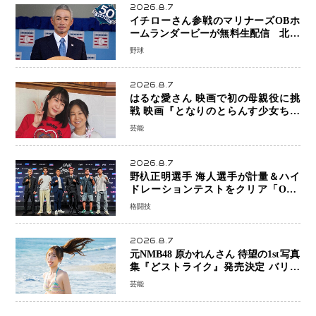
2026.8.7
イチローさん参戦のマリナーズOBホ
ームランダービーが無料生配信 北米
ならではの“魅せる興行”に世界が注目
野球
2026.8.7
はるな愛さん 映画で初の母親役に挑
戦 映画『となりのとらんす少女ちゃ
ん』11月7日公開 未来の自分との対話
芸能
を描く注目作
2026.8.7
野杁正明選手 海人選手が計量＆ハイ
ドレーションテストをクリア「ONE
SAMURAI 2」決戦へ万全の準備整う
格闘技
2026.8.7
元NMB48 原かれんさん 待望の1st写真
集『どストライク』発売決定 バリで
魅せる25歳の新境地
芸能