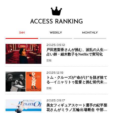
ACCESS RANKING
24H
WEEKLY
MONTHLY
2025.09.12
戸田恵梨香さんが挑む、波乱の人生―
占い師・細木数子をNetflixで実写化
芸能
2025.12.19
トム・クルーズが“命がけ”を脱ぎ捨て
る―イニャリトゥ監督と挑む前代未聞
の大惨事コメディ「DIGGER ディガ
芸能
ー」始動
2025.09.17
美女フィギュアスケート選手の紀平梨
花さんがミラノ五輪出場断念 中部選