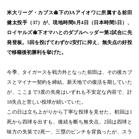
米大リーグ・カブス傘下の3Aアイオワに所属する前田
健太投手（37）が、現地時間6月4日（日本時間5日）、
ロイヤルズ傘下オマハとのダブルヘッダー第2試合に先
発登板。5回を投げてわずか2安打に抑え、無失点の好投
で移籍後初勝利を挙げた。
今季、タイガースを戦力外となった前田は、その後カブ
スとマイナー契約を締結。新天地での復活を期していた
が、ここまで3度の先発はいずれも不安定な内容で、計
18失点と苦しい投球が続いていた。
この日は立ち上がりから丁寧な投球を見せた。初回は1
死から四球を出すも、後続を断ち無失点。2回は四球と
味方の失策で2死一、三塁のピンチを背負ったが、スラ