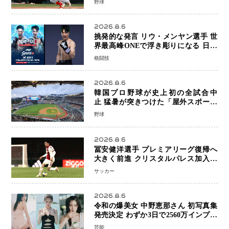
野球
2026.8.6
挑発的な発言 リウ・メンヤン選手 世
界最高峰ONEで浮き彫りになる 日本
キックボクシングが直面する“技術
格闘技
戦”の現在地
2026.8.6
韓国プロ野球が史上初の全試合中
止 猛暑が突きつけた「屋外スポーツ
の限界」 日本発のドーム型施設時代
野球
へ
2026.8.6
冨安健洋選手 プレミアリーグ復帰へ
大きく前進 クリスタルパレス加入目
前 メディカルチェックも通過
サッカー
2026.8.6
令和の爆美女 中野恵那さん 初写真集
発売決定 わずか3日で2560万インプレ
ッションを記録した話題の美貌を凝縮
芸能