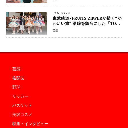
2026.8.6
東武鉄道×FRUITS ZIPPERが描く“か
わいい旅” 沿線を舞台にした「TOBU
KAWAII PROJECT」が開幕
芸能
芸能
格闘技
野球
サッカー
バスケット
美容コスメ
特集・インタビュー