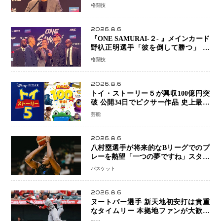
プライズ発表 2カ月連続参戦へ
格闘技
2026.8.6
『ONE SAMURAI-２- 』メインカード
野杁正明選手「彼を倒して勝つ」 リ
ウ・メンヤンとの因縁に決着へ 再起
格闘技
を懸けたONEフェザー級トーナメント
初戦
2026.8.6
トイ・ストーリー５が興収100億円突
破 公開34日でピクサー作品 史上最速
日本歴代シリーズ最高更新も目前
芸能
2026.8.6
八村塁選手が将来的なBリーグでのプ
レーを熱望「一つの夢ですね」スター
帰還がリーグ価値を押し上げる可能性
バスケット
2026.8.6
ヌートバー選手 新天地初安打は貴重
なタイムリー 本拠地ファンが大歓声
笑顔で歓喜