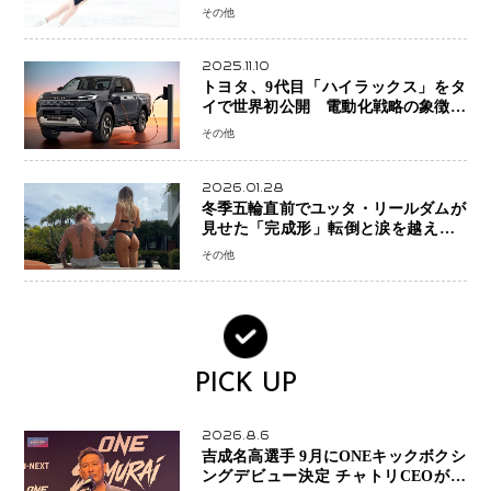
手権欠場を発表「安全最優先の判断」
その他
2025.11.10
トヨタ、9代目「ハイラックス」をタ
イで世界初公開 電動化戦略の象徴と
なるBEVモデルを初設定
その他
2026.01.28
冬季五輪直前でユッタ・リールダムが
見せた「完成形」転倒と涙を越えて─
ミラノで金を狙うオランダ女王の現在
その他
地
PICK UP
2026.8.6
吉成名高選手 9月にONEキックボクシ
ングデビュー決定 チャトリCEOがサ