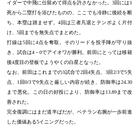
イダーで中飛に仕留めて得点を許さなかった。3回には1
死から二塁打を浴びたものの、ここでも冷静に後続を断
ち、本塁は踏ませず。4回は三者凡退とテンポよく片付
け、5回までを無失点でまとめた。
打線は5回に4点を奪取。そのリードを投手陣が守り抜
き、試合は4－0でアイオワが勝利。前田にとっては移籍
後4度目の登板でようやくの白星となった。
なお、前田はこれまでの3試合で2回4失点、3回2/3で5失
点、1回0/3で9失点と厳しい内容が続き、防御率は24.30
まで悪化。この日の好投により、防御率は13.89まで改
善された。
完全復調にはまだ道半ばだが、ベテラン右腕が一歩前進
した価値ある5イニングだった。