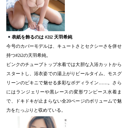
表紙を飾るのは #2i2 天羽希純
今号のカバーモデルは、キュートさとセクシーさを併せ
持つ#2i2の天羽希純。
ピンクのチューブトップ水着では大胆な入浴カットから
スタートし、浴衣姿での湯上がりビールタイム、モスグ
リーンのビキニで魅せる多彩なボディライン……。さら
にはランジェリーや黒レースの変形ワンピース水着ま
で、ドキドキが止まらない全20ページのボリュームで魅
力をたっぷりと収めている。