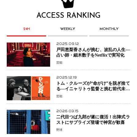
ACCESS RANKING
24H
WEEKLY
MONTHLY
2025.09.12
戸田恵梨香さんが挑む、波乱の人生―
占い師・細木数子をNetflixで実写化
芸能
2025.12.19
トム・クルーズが“命がけ”を脱ぎ捨て
る―イニャリトゥ監督と挑む前代未聞
の大惨事コメディ「DIGGER ディガ
芸能
ー」始動
2026.03.15
二代目つば九郎が遂に復活！出陣式ラ
ストにサプライズ登場で神宮が歓喜
野球