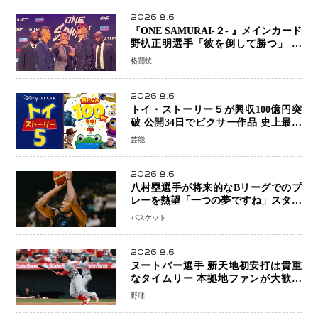
2026.8.6
『ONE SAMURAI-２- 』メインカード
野杁正明選手「彼を倒して勝つ」 リ
ウ・メンヤンとの因縁に決着へ 再起
格闘技
を懸けたONEフェザー級トーナメント
初戦
2026.8.6
トイ・ストーリー５が興収100億円突
破 公開34日でピクサー作品 史上最速
日本歴代シリーズ最高更新も目前
芸能
2026.8.6
八村塁選手が将来的なBリーグでのプ
レーを熱望「一つの夢ですね」スター
帰還がリーグ価値を押し上げる可能性
バスケット
2026.8.6
ヌートバー選手 新天地初安打は貴重
なタイムリー 本拠地ファンが大歓声
笑顔で歓喜
野球