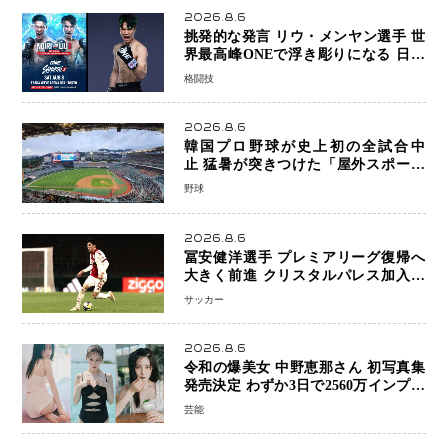
2026.8.6
挑発的な発言 リウ・メンヤン選手 世
界最高峰ONEで浮き彫りになる 日本
キックボクシングが直面する“技術
格闘技
戦”の現在地
2026.8.6
韓国プロ野球が史上初の全試合中
止 猛暑が突きつけた「屋外スポーツ
の限界」 日本発のドーム型施設時代
野球
へ
2026.8.6
冨安健洋選手 プレミアリーグ復帰へ
大きく前進 クリスタルパレス加入目
前 メディカルチェックも通過
サッカー
2026.8.6
令和の爆美女 中野恵那さん 初写真集
発売決定 わずか3日で2560万インプレ
ッションを記録した話題の美貌を凝縮
芸能