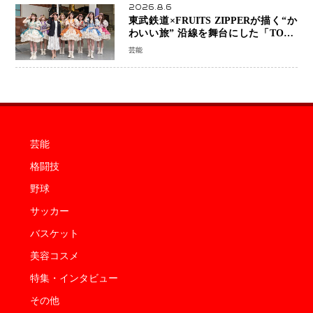
2026.8.6
東武鉄道×FRUITS ZIPPERが描く“か
わいい旅” 沿線を舞台にした「TOBU
KAWAII PROJECT」が開幕
芸能
芸能
格闘技
野球
サッカー
バスケット
美容コスメ
特集・インタビュー
その他