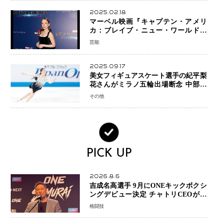
2025.02.18
マーベル映画『キャプテン・アメリ
カ：ブレイブ・ニュー・ワールド』
新ブラック・ウィドウ役のシラ・ハー
芸能
スとは！？
2025.09.17
美女フィギュアスケート選手の紀平梨
花さんがミラノ五輪出場断念 中部選
手権欠場を発表「安全最優先の判断」
その他
PICK UP
2026.8.6
吉成名高選手 9月にONEキックボクシ
ングデビュー決定 チャトリCEOがサ
プライズ発表 2カ月連続参戦へ
格闘技