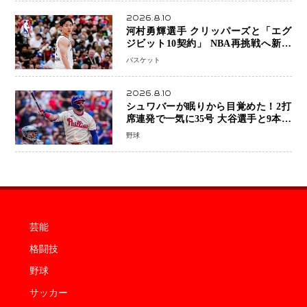
2026.8.10
河村勇輝選手 クリッパーズと「エグ
ジビット10契約」 NBA再挑戦へ新た
な一歩、八村塁選手との共闘にも期待
バスケット
2026.8.10
シュワバーが眠りから目覚めた！2打
席連発で一気に35号 大谷選手と9本差
に 本塁打王争いで単独トップ浮上
野球
芸能
格闘技
野球
サッカー