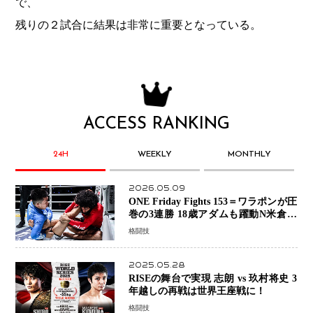
で、
残りの２試合に結果は非常に重要となっている。
ACCESS RANKING
24H
WEEKLY
MONTHLY
2026.05.09
ONE Friday Fights 153＝ワラポンが圧
巻の3連勝 18歳アダムも躍動N米倉大
貴選手は悲願のONE初勝利
格闘技
2025.05.28
RISEの舞台で実現 志朗 vs 玖村将史 3
年越しの再戦は世界王座戦に！
格闘技