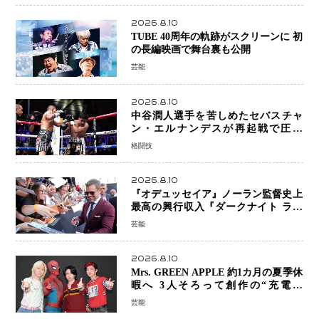
2026.8.10
TUBE 40周年の軌跡がスクリーンに 初
の長編映画で舞台裏も公開
芸能
2026.8.10
中谷潤人選手を苦しめたセバスチャ
ン・エルナンデスが再起戦で圧巻
KO 2回で相手を沈める…次戦は亀田
格闘技
京之介
2026.8.10
『オデュッセイア』ノーラン監督史上
最高の興行収入『ダークナイト ライ
ジング』超え、世界で11億ドル突破
芸能
2026.8.10
Mrs. GREEN APPLE 約1カ月の夏季休
暇へ 3人そろって創作の“充電期
間”「自分らしいインプットを」
芸能