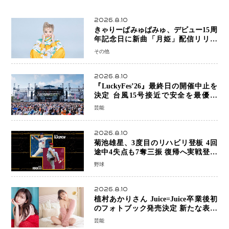
2026.8.10
きゃりーぱみゅぱみゅ、デビュー15周
年記念日に新曲「月姫」配信リリー
ス 自身初の主催フェス「PAMYU
その他
FES」も開催
2026.8.10
『LuckyFes’26』最終日の開催中止を
決定 台風15号接近で安全を最優先
「苦渋の判断」
芸能
2026.8.10
菊池雄星、3度目のリハビリ登板 4回
途中4失点も7奪三振 復帰へ実戦登板
を重ねる
野球
2026.8.10
植村あかりさん Juice=Juice卒業後初
のフォトブック発売決定 新たな表現
者としての“今”を凝縮
芸能