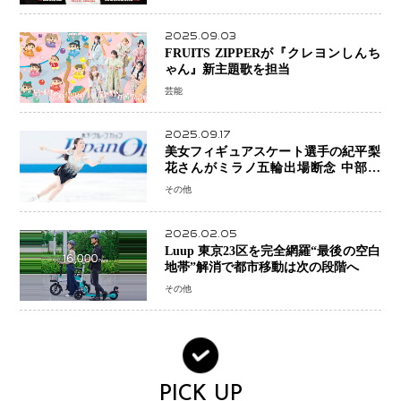
2025.09.03
FRUITS ZIPPERが『クレヨンしんち
ゃん』新主題歌を担当
芸能
2025.09.17
美女フィギュアスケート選手の紀平梨
花さんがミラノ五輪出場断念 中部選
手権欠場を発表「安全最優先の判断」
その他
2026.02.05
Luup 東京23区を完全網羅“最後の空白
地帯”解消で都市移動は次の段階へ
その他
PICK UP