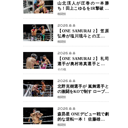
定でチャオに軍配
山北渓人が圧巻の一本勝
ち！田上こゆるを1R撃破 ケ
ルベロスチョークで存在感
格闘技
を示す
2026.8.8
【ONE SAMURAI 2】笠原
弘希が塩川琉斗との王者対
決を制す 圧力で主導権を握
格闘技
り判定勝利
2026.8.8
【ONE SAMURAI 2】礼司
選手が奥村将真選手との接
戦を制す カウンターと正確
その他
な打撃で判定勝利
2026.8.8
北野克樹選手が 嵐舞選手と
の激闘をKOで制す ローブロ
ーが相次ぐ波乱の展開…涙
格闘技
の勝利「生まれてくる娘の
ために750万円を使いたい」
2026.8.8
森昴星 ONEデビュー戦で劇
的な逆転一本！ 佐藤雄介の
強烈な打撃を耐え抜き、リ
格闘技