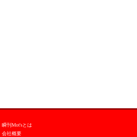
瞬刊Mot'sとは
会社概要