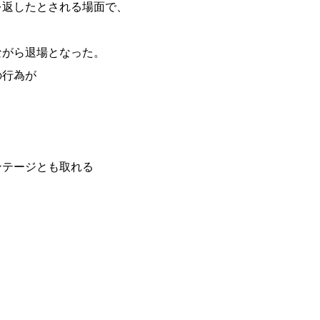
を返したとされる場面で、
ながら退場となった。
の行為が
ンテージとも取れる