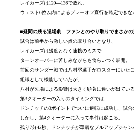
レイカーズは120―136で敗れ、
ウェスト6位以内によるプレーオフ直行を確定できな
■
疑問の残る退場劇 ファンとのやり取りでまさかの
試合は前半から激しい点の取り合いとなり、
レイカーズは幾度となく連携のミスで
ターンオーバーに苦しみながらも食らいつく展開。
前回のサンダー戦では八村塁選手がロスターにいた
組織として機能していたが、
八村が欠場による影響は大きく顕著に違いが出てい
第3クオーターの入りのタイミングでは、
ドンチッチの3ポイントでついに逆転に成功し、試合
しかし、第4クオーターに入って事件は起こる。
残り7分42秒、ドンチッチが華麗なプルアップジャ