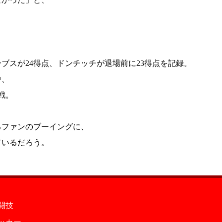
ブスが24得点、ドンチッチが退場前に23得点を記録。
中、
戦。
るファンのブーイングに、
ているだろう。
闘技