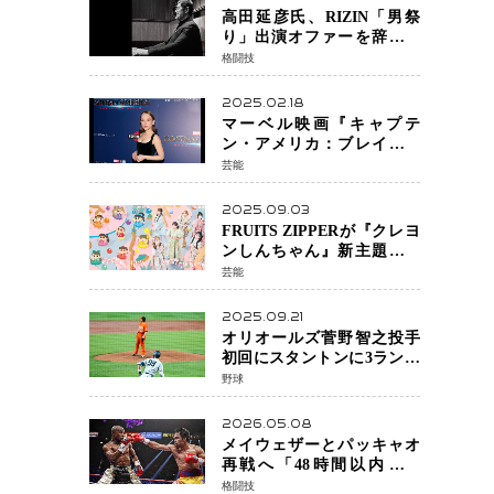
高田延彦氏、RIZIN「男祭
り」出演オファーを辞退
統括本部長時代の役目「す
格闘技
でに終えています」と明言
2025.02.18
マーベル映画『キャプテ
ン・アメリカ：ブレイブ・
ニュー・ワールド』 新ブラ
芸能
ック・ウィドウ役のシラ・
ハースとは！？
2025.09.03
FRUITS ZIPPERが『クレヨ
ンしんちゃん』新主題歌を
担当
芸能
2025.09.21
オリオールズ菅野智之投手
初回にスタントンに3ラン被
弾 3回6安打4失点で降板
野球
2026.05.08
メイウェザーとパッキャオ
再戦へ「48時間以内に決
着」公式戦かエキシビショ
格闘技