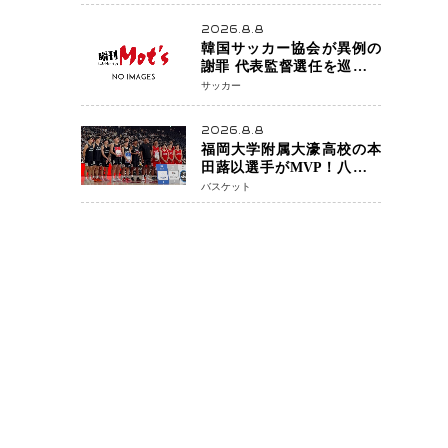
アネイキッドチョークで勝
利
2026.8.8
韓国サッカー協会が異例の
謝罪 代表監督選任を巡る疑
惑など相次ぐ問題「組織の
サッカー
刷新」誓う
2026.8.8
福岡大学附属大濠高校の本
田蕗以選手がMVP！八村塁
主宰「BLACK SAMURAI
バスケット
SUMMIT 2026」で存在感
NBAへの夢へ大きな一歩
「自信になった」