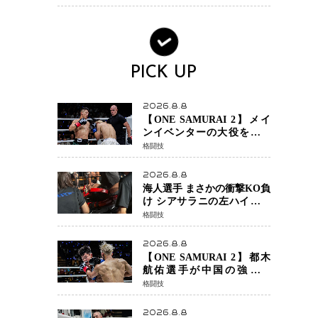
ンか混迷続く
PICK UP
2026.8.8
【ONE SAMURAI 2】メイ
ンイベンターの大役をしっ
かりやってのけた野杁正明
格闘技
が衝撃のリベンジ！ リ
ウ・メンヤンを1R・2分59秒
2026.8.8
KO、左カウンターで完全決
海人選手 まさかの衝撃KO負
着
け シアサラニの左ハイが炸
裂 リベンジ戦は一瞬で決着
格闘技
2026.8.8
【ONE SAMURAI 2】都木
航佑選手が中国の強豪ル
オ・チャオ選手の猛攻を受
格闘技
けながらも的確な攻撃で応
戦 最後まで打ち合うも判
2026.8.8