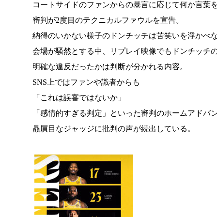
コートサイドのファンからの暴言に応じて何か言葉
審判が2度目のテクニカルファウルを宣告。
納得のいかない様子のドンチッチは苦笑いを浮かべ
会場が騒然とする中、リプレイ映像でもドンチッチ
明確な違反だったかは判断が分かれる内容。
SNS上ではファンや識者からも
「これは誤審ではないか」
「感情的すぎる判定」といった審判のホームアドバ
贔屓目なジャッジに批判の声が続出している。