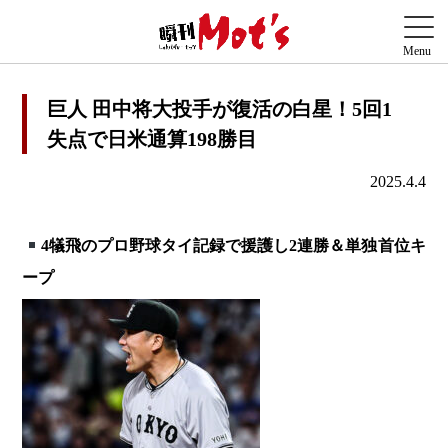
巨人 田中将大投手が復活の白星！5回1
失点で日米通算198勝目
2025.4.4
4犠飛のプロ野球タイ記録で援護し2連勝＆単独首位キ
ープ