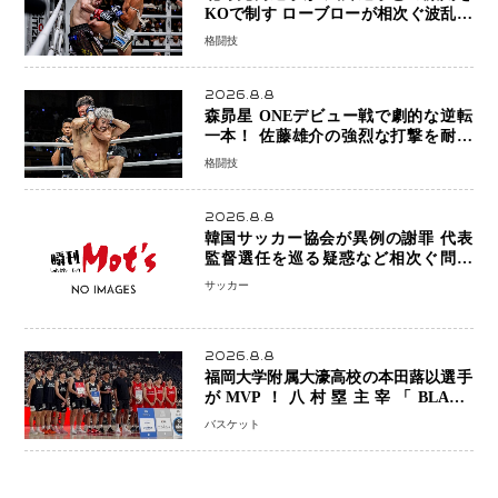
KOで制す ローブローが相次ぐ波乱の
展開…涙の勝利「生まれてくる娘のた
格闘技
めに750万円を使いたい」
2026.8.8
森昴星 ONEデビュー戦で劇的な逆転
一本！ 佐藤雄介の強烈な打撃を耐え
抜き、リアネイキッドチョークで勝利
格闘技
2026.8.8
韓国サッカー協会が異例の謝罪 代表
監督選任を巡る疑惑など相次ぐ問題
「組織の刷新」誓う
サッカー
2026.8.8
福岡大学附属大濠高校の本田蕗以選手
がMVP！八村塁主宰「BLACK
SAMURAI SUMMIT 2026」で存在
バスケット
感 NBAへの夢へ大きな一歩「自信に
なった」