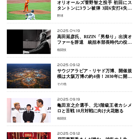
オリオールズ菅野智之投手 初回にス
タントンに3ラン被弾 3回6安打4失点
で降板
野球
2025.04.19
高田延彦氏、RIZIN「男祭り」出演オ
ファーを辞退 統括本部長時代の役目
「すでに終えています」と明言
格闘技
2025.09.12
サウジアラビア・リヤド万博、開催規
模は大阪万博の約4倍！2030年に開幕
予定
その他
2025.09.19
亀田京之介選手、元3階級王者カシメ
ロと舌戦 10月対戦に向け火花散る
格闘技
2025.09.12