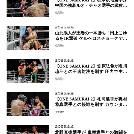
【ONE SAMURAI 2】都木航佑選手が
中国の強豪ルオ・チャオ選手の猛攻を
受けながらも的確な攻撃で応戦 最後
格闘技
まで打ち合うも判定でチャオに軍配
2026.8.8
山北渓人が圧巻の一本勝ち！田上こゆ
るを1R撃破 ケルベロスチョークで存
在感を示す
格闘技
2026.8.8
【ONE SAMURAI 2】笠原弘希が塩川
琉斗との王者対決を制す 圧力で主導
権を握り判定勝利
格闘技
2026.8.8
【ONE SAMURAI 2】礼司選手が奥村
将真選手との接戦を制す カウンター
と正確な打撃で判定勝利
その他
2026.8.8
北野克樹選手が 嵐舞選手との激闘を