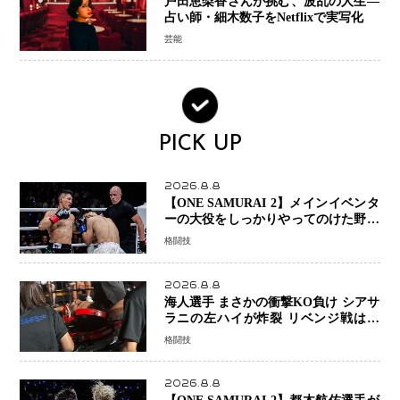
戸田恵梨香さんが挑む、波乱の人生―
占い師・細木数子をNetflixで実写化
芸能
PICK UP
2026.8.8
【ONE SAMURAI 2】メインイベンタ
ーの大役をしっかりやってのけた野杁
正明が衝撃のリベンジ！ リウ・メン
格闘技
ヤンを1R・2分59秒KO、左カウンタ
ーで完全決着
2026.8.8
海人選手 まさかの衝撃KO負け シアサ
ラニの左ハイが炸裂 リベンジ戦は一
瞬で決着
格闘技
2026.8.8