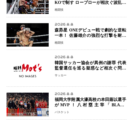
KOで制す ローブローが相次ぐ波乱の
展開…涙の勝利「生まれてくる娘のた
格闘技
めに750万円を使いたい」
2026.8.8
森昴星 ONEデビュー戦で劇的な逆転
一本！ 佐藤雄介の強烈な打撃を耐え
抜き、リアネイキッドチョークで勝利
格闘技
2026.8.8
韓国サッカー協会が異例の謝罪 代表
監督選任を巡る疑惑など相次ぐ問題
「組織の刷新」誓う
サッカー
2026.8.8
福岡大学附属大濠高校の本田蕗以選手
がMVP！八村塁主宰「BLACK
SAMURAI SUMMIT 2026」で存在
バスケット
感 NBAへの夢へ大きな一歩「自信に
なった」