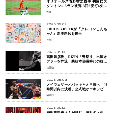
オリオールズ菅野智之投手 初回にス
タントンに3ラン被弾 3回6安打4失点
で降板
野球
2025.09.03
FRUITS ZIPPERが『クレヨンしんち
ゃん』新主題歌を担当
芸能
2025.04.19
高田延彦氏、RIZIN「男祭り」出演オ
ファーを辞退 統括本部長時代の役目
「すでに終えています」と明言
格闘技
2026.05.08
メイウェザーとパッキャオ再戦へ「48
時間以内に決着」公式戦かエキシビシ
ョンか混迷続く
格闘技
2025.09.12
戸田恵梨香さんが挑む、波乱の人生―