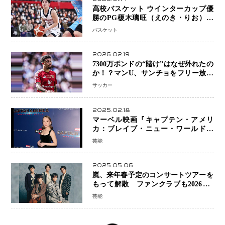
高校バスケット ウインターカップ優
勝のPG榎木璃旺（えのき・りお）が
プロの現場へ―。
バスケット
2026.02.19
7300万ポンドの“賭け”はなぜ外れたの
か！？マンU、サンチョをフリー放出
へ・・・補強戦略の転換点に
サッカー
2025.02.18
マーベル映画『キャプテン・アメリ
カ：ブレイブ・ニュー・ワールド』
新ブラック・ウィドウ役のシラ・ハー
芸能
スとは！？
2025.05.06
嵐、来年春予定のコンサートツアーを
もって解散 ファンクラブも2026年5
月末で活動終了
芸能