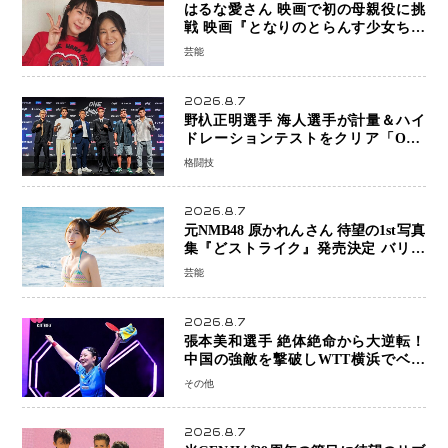
はるな愛さん 映画で初の母親役に挑
戦 映画『となりのとらんす少女ちゃ
ん』11月7日公開 未来の自分との対話
芸能
を描く注目作
2026.8.7
野杁正明選手 海人選手が計量＆ハイ
ドレーションテストをクリア「ONE
SAMURAI 2」決戦へ万全の準備整う
格闘技
2026.8.7
元NMB48 原かれんさん 待望の1st写真
集『どストライク』発売決定 バリで
魅せる25歳の新境地
芸能
2026.8.7
張本美和選手 絶体絶命から大逆転！
中国の強敵を撃破しWTT横浜でベス
ト8進出
その他
2026.8.7