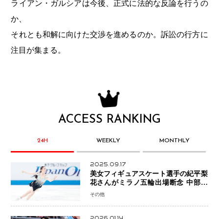
ライアン・ガルシアは今後、正式に法的な反論を行うの
か、
それとも和解に向けた交渉を進めるのか。訴訟の行方に
注目が集まる。
ACCESS RANKING
24H
WEEKLY
MONTHLY
2025.09.17
美女フィギュアスケート選手の紀平梨
花さんがミラノ五輪出場断念 中部選
手権欠場を発表「安全最優先の判断」
その他
2026.01.14