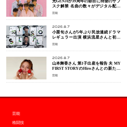
光GENJIが39周年の節目に待望のサブ
スク解禁 名曲の数々がデジタル配信
へ 40周年へ向け1年間で全作品を順次
芸能
公開
2026.8.7
小栗旬さんが5年ぶり民放連続ドラマ
レギュラー出演 横浜流星さんと初共
演『LOST10』で異色バディ結成
芸能
2026.8.7
山本舞香さん 第1子出産を報告 夫 MY
FIRST STORYのHiroさんとの新たな
家族生活「母子ともに健康」
芸能
芸能
格闘技