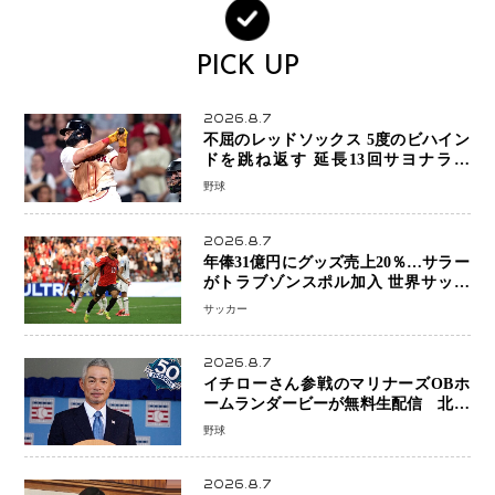
PICK UP
2026.8.7
不屈のレッドソックス 5度のビハイン
ドを跳ね返す 延長13回サヨナラ勝
ち 吉田正尚選手も2安打1打点で貢献 4
野球
得点以上は驚異の28連勝
2026.8.7
年俸31億円にグッズ売上20％…サラー
がトラブゾンスポル加入 世界サッカ
ーは「五大リーグ一強」から新時代へ
サッカー
2026.8.7
イチローさん参戦のマリナーズOBホ
ームランダービーが無料生配信 北米
ならではの“魅せる興行”に世界が注目
野球
2026.8.7