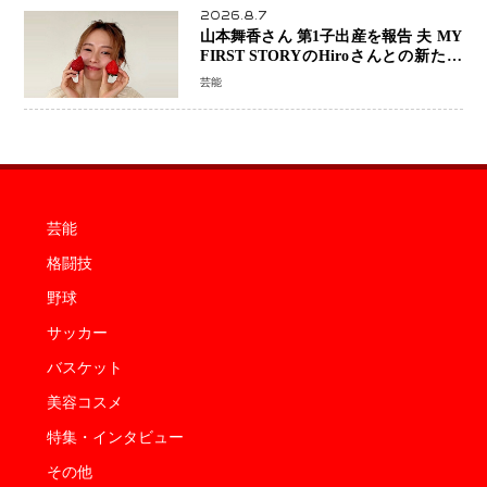
2026.8.7
山本舞香さん 第1子出産を報告 夫 MY
FIRST STORYのHiroさんとの新たな
家族生活「母子ともに健康」
芸能
芸能
格闘技
野球
サッカー
バスケット
美容コスメ
特集・インタビュー
その他