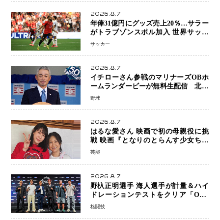
2026.8.7
年俸31億円にグッズ売上20％…サラー
がトラブゾンスポル加入 世界サッカ
ーは「五大リーグ一強」から新時代へ
サッカー
2026.8.7
イチローさん参戦のマリナーズOBホ
ームランダービーが無料生配信 北米
ならではの“魅せる興行”に世界が注目
野球
2026.8.7
はるな愛さん 映画で初の母親役に挑
戦 映画『となりのとらんす少女ちゃ
ん』11月7日公開 未来の自分との対話
芸能
を描く注目作
2026.8.7
野杁正明選手 海人選手が計量＆ハイ
ドレーションテストをクリア「ONE
SAMURAI 2」決戦へ万全の準備整う
格闘技