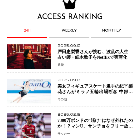
ACCESS RANKING
24H
WEEKLY
MONTHLY
2025.09.12
戸田恵梨香さんが挑む、波乱の人生―
占い師・細木数子をNetflixで実写化
芸能
2025.09.17
美女フィギュアスケート選手の紀平梨
花さんがミラノ五輪出場断念 中部選
手権欠場を発表「安全最優先の判断」
その他
2026.02.19
7300万ポンドの“賭け”はなぜ外れたの
か！？マンU、サンチョをフリー放出
へ・・・補強戦略の転換点に
サッカー