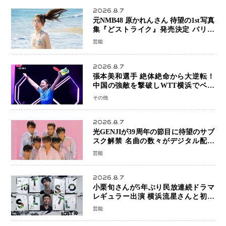
2026.8.7
元NMB48 原かれんさん 待望の1st写真
集『どストライク』発売決定 バリで
魅せる25歳の新境地
芸能
2026.8.7
張本美和選手 絶体絶命から大逆転！
中国の強敵を撃破しWTT横浜でベス
ト8進出
その他
2026.8.7
光GENJIが39周年の節目に待望のサブ
スク解禁 名曲の数々がデジタル配信
へ 40周年へ向け1年間で全作品を順次
芸能
公開
2026.8.7
小栗旬さんが5年ぶり民放連続ドラマ
レギュラー出演 横浜流星さんと初共
演『LOST10』で異色バディ結成
芸能