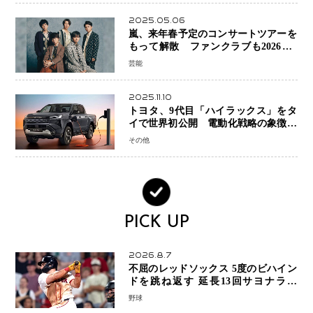
2025.05.06
嵐、来年春予定のコンサートツアーを
もって解散 ファンクラブも2026年5
月末で活動終了
芸能
2025.11.10
トヨタ、9代目「ハイラックス」をタ
イで世界初公開 電動化戦略の象徴と
なるBEVモデルを初設定
その他
PICK UP
2026.8.7
不屈のレッドソックス 5度のビハイン
ドを跳ね返す 延長13回サヨナラ勝
ち 吉田正尚選手も2安打1打点で貢献 4
野球
得点以上は驚異の28連勝