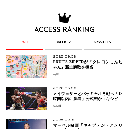
ACCESS RANKING
24H
WEEKLY
MONTHLY
2025.09.03
FRUITS ZIPPERが『クレヨンしんち
ゃん』新主題歌を担当
芸能
2026.05.08
メイウェザーとパッキャオ再戦へ「48
時間以内に決着」公式戦かエキシビシ
ョンか混迷続く
格闘技
2025.02.18
マーベル映画『キャプテン・アメリ