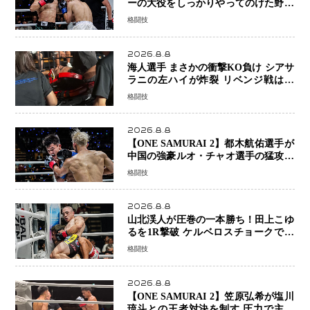
ーの大役をしっかりやってのけた野杁
正明が衝撃のリベンジ！ リウ・メン
格闘技
ヤンを1R・2分59秒KO、左カウンタ
ーで完全決着
2026.8.8
海人選手 まさかの衝撃KO負け シアサ
ラニの左ハイが炸裂 リベンジ戦は一
瞬で決着
格闘技
2026.8.8
【ONE SAMURAI 2】都木航佑選手が
中国の強豪ルオ・チャオ選手の猛攻を
受けながらも的確な攻撃で応戦 最後
格闘技
まで打ち合うも判定でチャオに軍配
2026.8.8
山北渓人が圧巻の一本勝ち！田上こゆ
るを1R撃破 ケルベロスチョークで存
在感を示す
格闘技
2026.8.8
【ONE SAMURAI 2】笠原弘希が塩川
琉斗との王者対決を制す 圧力で主導