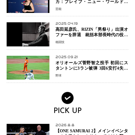
カ：ブレイブ・ニュー・ワールド』
新ブラック・ウィドウ役のシラ・ハー
芸能
スとは！？
2025.04.19
高田延彦氏、RIZIN「男祭り」出演オ
ファーを辞退 統括本部長時代の役目
「すでに終えています」と明言
格闘技
2025.09.21
オリオールズ菅野智之投手 初回にス
タントンに3ラン被弾 3回6安打4失点
で降板
野球
PICK UP
2026.8.8
【ONE SAMURAI 2】メインイベンタ