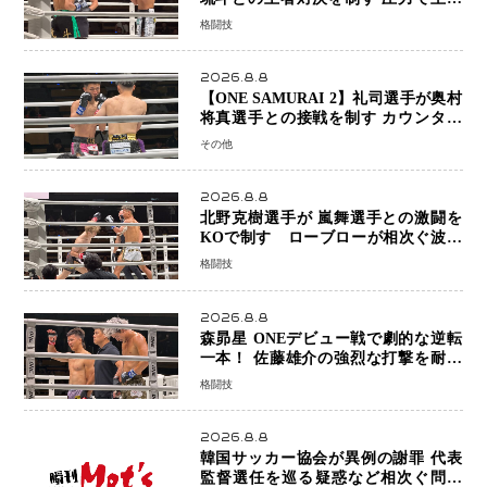
権を握り判定勝利
格闘技
2026.8.8
【ONE SAMURAI 2】礼司選手が奥村
将真選手との接戦を制す カウンター
と正確な打撃で判定勝利
その他
2026.8.8
北野克樹選手が 嵐舞選手との激闘を
KOで制す ローブローが相次ぐ波乱
の展開…涙の勝利「生まれてくる娘の
格闘技
ために750万円を使いたい」
2026.8.8
森昴星 ONEデビュー戦で劇的な逆転
一本！ 佐藤雄介の強烈な打撃を耐え
抜き、リアネイキッドチョークで勝利
格闘技
2026.8.8
韓国サッカー協会が異例の謝罪 代表
監督選任を巡る疑惑など相次ぐ問題