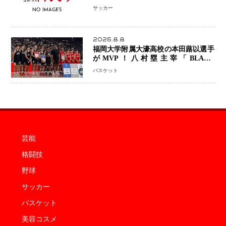
「組織の刷新」誓う
サッカー
2026.8.8
福岡大学附属大濠高校の本田蕗以選手
がMVP！八村塁主宰「BLACK
SAMURAI SUMMIT 2026」で存在
バスケット
感 NBAへの夢へ大きな一歩「自信に
なった」
芸能
格闘技
野球
サッカー
バスケット
美容コスメ