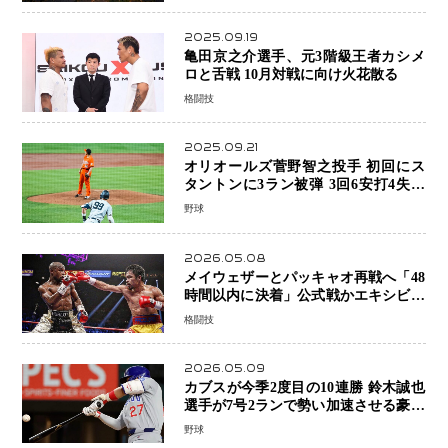
2025.09.19
亀田京之介選手、元3階級王者カシメ
ロと舌戦 10月対戦に向け火花散る
格闘技
2025.09.21
オリオールズ菅野智之投手 初回にス
タントンに3ラン被弾 3回6安打4失点
で降板
野球
2026.05.08
メイウェザーとパッキャオ再戦へ「48
時間以内に決着」公式戦かエキシビシ
ョンか混迷続く
格闘技
2026.05.09
カブスが今季2度目の10連勝 鈴木誠也
選手が7号2ランで勢い加速させる豪快
アーチ
野球