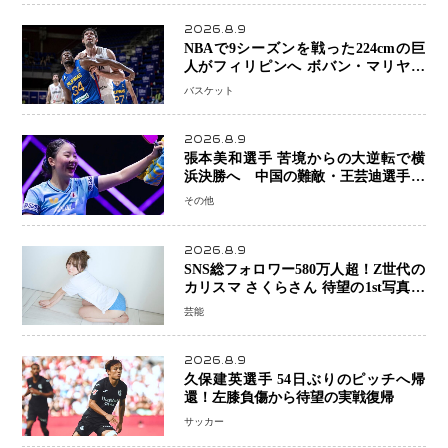
2026.8.9
NBAで9シーズンを戦った224cmの巨
人がフィリピンへ ボバン・マリヤノ
ビッチ ジョーンズカップで新たな挑
バスケット
戦
2026.8.9
張本美和選手 苦境からの大逆転で横
浜決勝へ 中国の難敵・王芸迪選手を
撃破「ここからまた行くぞ」兄・智和
その他
選手との兄妹Vにも期待
2026.8.9
SNS総フォロワー580万人超！Z世代の
カリスマ さくらさん 待望の1st写真集
が11月5日発売決定 沖縄で“今しか残
芸能
せない姿”を撮影
2026.8.9
久保建英選手 54日ぶりのピッチへ帰
還！左膝負傷から待望の実戦復帰
サッカー