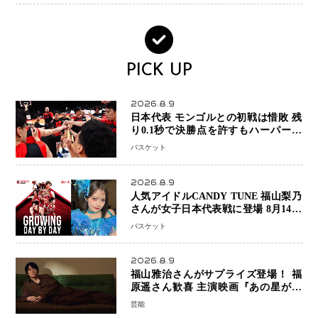
PICK UP
2026.8.9
日本代表 モンゴルとの初戦は惜敗 残
り0.1秒で決勝点を許すもハーパージ
ュニア15得点 カーク18得点と存在感
バスケット
2026.8.9
人気アイドルCANDY TUNE 福山梨乃
さんが女子日本代表戦に登場 8月14日
「三井不動産カップ」でスペシャルゲ
バスケット
スト 大のバスケ好きとして魅力を発
信
2026.8.9
福山雅治さんがサプライズ登場！ 福
原遥さん歓喜 主演映画『あの星が降
る丘で、君とまた出会いたい。』舞台
芸能
あいさつ