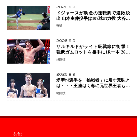
2026.8.9
ドジャースが執念の逆転劇で連敗脱
出 山本由伸投手は107球の力投 大谷翔
平選手が延長10回に勝利を呼び込む一
野球
打！
2026.8.9
サルキルドがライト級戦線に衝撃！
強豪ガムロットを相手に1R一本 26歳
の豪州の新星が「トップ戦線」へ名乗
格闘技
り
2026.8.9
堤聖也選手を「挑戦者」に戻す意味と
は・・・王座はく奪に元世界王者も疑
問符 見たいのは井上拓真選手、那須
格闘技
川天心選手との交錯
芸能