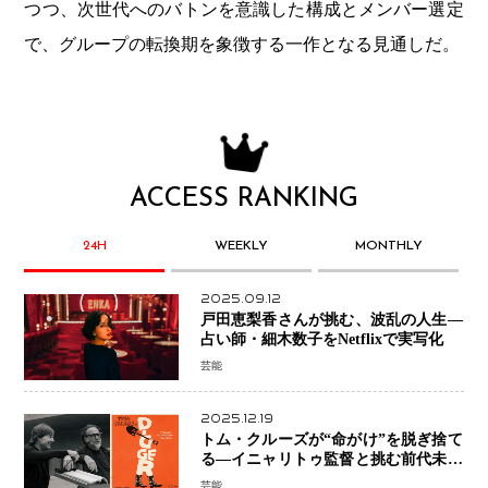
つつ、次世代へのバトンを意識した構成とメンバー選定
で、グループの転換期を象徴する一作となる見通しだ。
ACCESS RANKING
24H
WEEKLY
MONTHLY
2025.09.12
戸田恵梨香さんが挑む、波乱の人生―
占い師・細木数子をNetflixで実写化
芸能
2025.12.19
トム・クルーズが“命がけ”を脱ぎ捨て
る―イニャリトゥ監督と挑む前代未聞
の大惨事コメディ「DIGGER ディガ
芸能