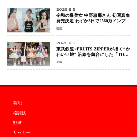
2026.8.6
令和の爆美女 中野恵那さん 初写真集
発売決定 わずか3日で2560万インプレ
ッションを記録した話題の美貌を凝縮
芸能
2026.8.6
東武鉄道×FRUITS ZIPPERが描く“か
わいい旅” 沿線を舞台にした「TOBU
KAWAII PROJECT」が開幕
芸能
芸能
格闘技
野球
サッカー