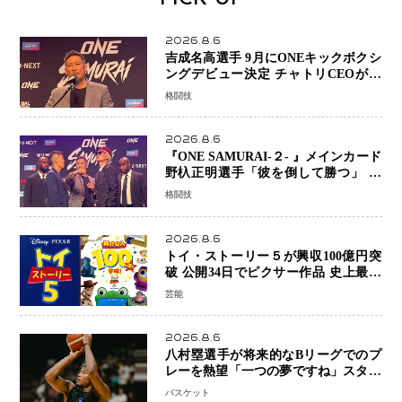
2026.8.6
吉成名高選手 9月にONEキックボクシ
ングデビュー決定 チャトリCEOがサ
プライズ発表 2カ月連続参戦へ
格闘技
2026.8.6
『ONE SAMURAI-２- 』メインカード
野杁正明選手「彼を倒して勝つ」 リ
ウ・メンヤンとの因縁に決着へ 再起
格闘技
を懸けたONEフェザー級トーナメント
初戦
2026.8.6
トイ・ストーリー５が興収100億円突
破 公開34日でピクサー作品 史上最速
日本歴代シリーズ最高更新も目前
芸能
2026.8.6
八村塁選手が将来的なBリーグでのプ
レーを熱望「一つの夢ですね」スター
帰還がリーグ価値を押し上げる可能性
バスケット