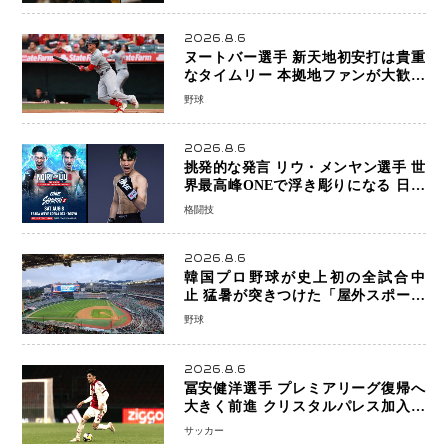
2026.8.6
ヌートバー選手 新天地初安打は貴重
なタイムリー 本拠地ファンが大歓声
笑顔で歓喜
野球
2026.8.6
挑発的な発言 リウ・メンヤン選手 世
界最高峰ONEで浮き彫りになる 日本
キックボクシングが直面する“技術
格闘技
戦”の現在地
2026.8.6
韓国プロ野球が史上初の全試合中
止 猛暑が突きつけた「屋外スポーツ
の限界」 日本発のドーム型施設時代
野球
へ
2026.8.6
冨安健洋選手 プレミアリーグ復帰へ
大きく前進 クリスタルパレス加入目
前 メディカルチェックも通過
サッカー