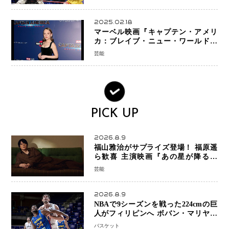
2025.02.18
マーベル映画『キャプテン・アメリ
カ：ブレイブ・ニュー・ワールド』
新ブラック・ウィドウ役のシラ・ハー
芸能
スとは！？
PICK UP
2026.8.9
福山雅治がサプライズ登場！ 福原遥
ら歓喜 主演映画『あの星が降る丘
で、君とまた出会いたい。』舞台あい
芸能
さつで大歓声
2026.8.9
NBAで9シーズンを戦った224cmの巨
人がフィリピンへ ボバン・マリヤノ
ビッチ ジョーンズカップで新たな挑
バスケット