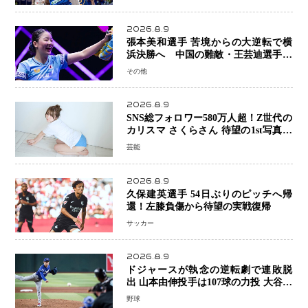
戦
2026.8.9
張本美和選手 苦境からの大逆転で横
浜決勝へ 中国の難敵・王芸迪選手を
撃破「ここからまた行くぞ」兄・智和
その他
選手との兄妹Vにも期待
2026.8.9
SNS総フォロワー580万人超！Z世代の
カリスマ さくらさん 待望の1st写真集
が11月5日発売決定 沖縄で“今しか残
芸能
せない姿”を撮影
2026.8.9
久保建英選手 54日ぶりのピッチへ帰
還！左膝負傷から待望の実戦復帰
サッカー
2026.8.9
ドジャースが執念の逆転劇で連敗脱
出 山本由伸投手は107球の力投 大谷翔
平選手が延長10回に勝利を呼び込む一
野球
打！