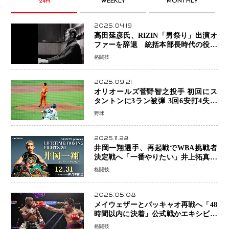
24H
WEEKLY
MONTHLY
2025.04.19
高田延彦氏、RIZIN「男祭り」出演オ
ファーを辞退 統括本部長時代の役目
「すでに終えています」と明言
格闘技
2025.09.21
オリオールズ菅野智之投手 初回にス
タントンに3ラン被弾 3回6安打4失点
で降板
野球
2025.11.28
井岡一翔選手、再起戦でWBA挑戦者
決定戦へ「一番やりたい」井上拓真選
手との戦いも視野に
格闘技
2026.05.08
メイウェザーとパッキャオ再戦へ「48
時間以内に決着」公式戦かエキシビシ
ョンか混迷続く
格闘技