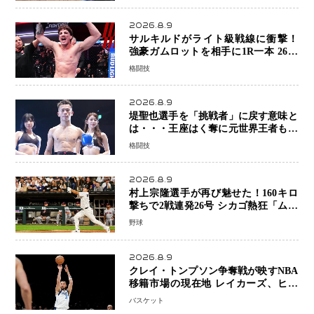
2026.8.9
サルキルドがライト級戦線に衝撃！
強豪ガムロットを相手に1R一本 26歳
の豪州の新星が「トップ戦線」へ名乗
格闘技
り
2026.8.9
堤聖也選手を「挑戦者」に戻す意味と
は・・・王座はく奪に元世界王者も疑
問符 見たいのは井上拓真選手、那須
格闘技
川天心選手との交錯
2026.8.9
村上宗隆選手が再び魅せた！160キロ
撃ちで2戦連発26号 シカゴ熱狂「ムネ
はスターだ」米ファンの人気も急上昇
野球
2026.8.9
クレイ・トンプソン争奪戦が映すNBA
移籍市場の現在地 レイカーズ、ヒー
トが注目する36歳の名シューターをマ
バスケット
ーベリックスが簡単に手放せない理由