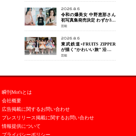
カルチェックも通過
2026.8.6
令和の爆美女 中野恵那さん
初写真集発売決定 わずか3日
で2560万インプレッション
芸能
を記録した話題の美貌を凝
縮
2026.8.6
東武鉄道×FRUITS ZIPPER
が描く“かわいい旅” 沿線を
舞台にした「TOBU KAWAII
芸能
PROJECT」が開幕
瞬刊Mot'sとは
会社概要
広告掲載に関するお問い合わせ
プレスリリース掲載に関するお問い合わせ
情報提供について
プライバシーポリシー