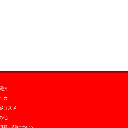
闘技
ッカー
容コスメ
の他
須基一朗について