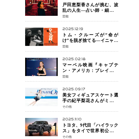
戸田恵梨香さんが挑む、波
乱の人生―占い師・細木数
子をNetflixで実写化
芸能
2025.12.19
トム・クルーズが“命が
け”を脱ぎ捨てる―イニャリ
トゥ監督と挑む前代未聞の
芸能
大惨事コメディ「DIGGER
ディガー」始動
2025.02.18
マーベル映画『キャプテ
ン・アメリカ：ブレイブ・
ニュー・ワールド』 新ブラ
芸能
ック・ウィドウ役のシラ・
ハースとは！？
2025.09.17
美女フィギュアスケート選
手の紀平梨花さんがミラノ
五輪出場断念 中部選手権欠
その他
場を発表「安全最優先の判
断」
2025.11.10
トヨタ、9代目「ハイラック
ス」をタイで世界初公開
電動化戦略の象徴となる
その他