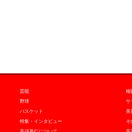
芸能
格
野球
サ
バスケット
美
特集・インタビュー
そ
高須基仁について
高