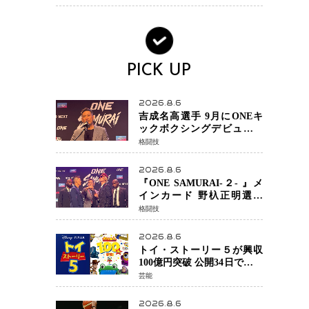
BEVモデルを初設定
PICK UP
2026.8.6
吉成名高選手 9月にONEキ
ックボクシングデビュー決
定 チャトリCEOがサプライ
格闘技
ズ発表 2カ月連続参戦へ
2026.8.6
『ONE SAMURAI-２- 』メ
インカード 野杁正明選手
「彼を倒して勝つ」 リウ・
格闘技
メンヤンとの因縁に決着へ
再起を懸けたONEフェザー
2026.8.6
級トーナメント初戦
トイ・ストーリー５が興収
100億円突破 公開34日でピク
サー作品 史上最速 日本歴代
芸能
シリーズ最高更新も目前
2026.8.6