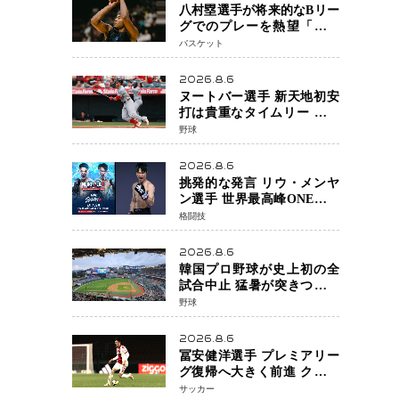
八村塁選手が将来的なBリー
グでのプレーを熱望「一つ
の夢ですね」スター帰還が
バスケット
リーグ価値を押し上げる可
能性
2026.8.6
ヌートバー選手 新天地初安
打は貴重なタイムリー 本拠
地ファンが大歓声 笑顔で歓
野球
喜
2026.8.6
挑発的な発言 リウ・メンヤ
ン選手 世界最高峰ONEで浮
き彫りになる 日本キックボ
格闘技
クシングが直面する“技術
戦”の現在地
2026.8.6
韓国プロ野球が史上初の全
試合中止 猛暑が突きつけた
「屋外スポーツの限界」 日
野球
本発のドーム型施設時代へ
2026.8.6
冨安健洋選手 プレミアリー
グ復帰へ大きく前進 クリス
タルパレス加入目前 メディ
サッカー