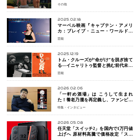
ミラノで金を狙うオランダ女王の現在
その他
地
2025.02.18
マーベル映画『キャプテン・アメリ
カ：ブレイブ・ニュー・ワールド』
新ブラック・ウィドウ役のシラ・ハー
芸能
スとは！？
2025.12.19
トム・クルーズが“命がけ”を脱ぎ捨て
る―イニャリトゥ監督と挑む前代未聞
の大惨事コメディ「DIGGER ディガ
芸能
ー」始動
2026.02.06
「一軒め酒場」は こうして生まれ
た！養老乃瀧を再定義し、ファンビジ
ネスへ─養老乃瀧100％子会社・
特集・インタビュー
FanPlaceCreate代表・谷酒氏が語
る“地道な再発明”の経営哲学
2026.05.08
任天堂「スイッチ2」を国内で1万円値
上げへ 原材料高騰で価格改定「スイ
ッチオンライン」も引き上げ