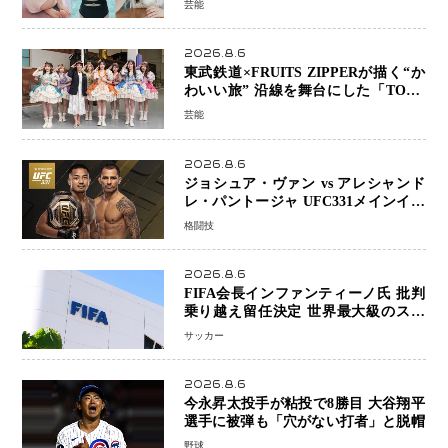
芸能
2026.8.6
東武鉄道×FRUITS ZIPPERが描く“か
わいい旅” 沿線を舞台にした「TOBU
KAWAII PROJECT」が開幕
芸能
2026.8.6
ジョシュア・ヴァン vs アレシャンド
レ・パントージャ UFC331メインイベ
ントで再戦決定 「完全決着」に世界
格闘技
中のファンが熱狂 マネル・ケイプの
王座挑戦は再び遠のく
2026.8.6
FIFA会長インファンティーノ氏 批判
乗り越え留任決定 世界最大級のスポ
ーツ組織を支える「権威」は揺るがず
サッカー
・・・謝罪と改革姿勢
2026.8.6
今永昇太投手が粘投で8勝目 大谷翔平
選手に被弾も「穴がない打者」と脱帽
野球