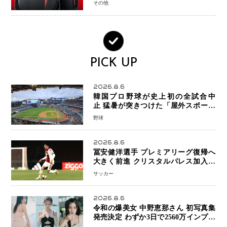
その他
PICK UP
2026.8.6
韓国プロ野球が史上初の全試合中
止 猛暑が突きつけた「屋外スポーツ
の限界」 日本発のドーム型施設時代
野球
へ
2026.8.6
冨安健洋選手 プレミアリーグ復帰へ
大きく前進 クリスタルパレス加入目
前 メディカルチェックも通過
サッカー
2026.8.6
令和の爆美女 中野恵那さん 初写真集
発売決定 わずか3日で2560万インプレ
ッションを記録した話題の美貌を凝縮