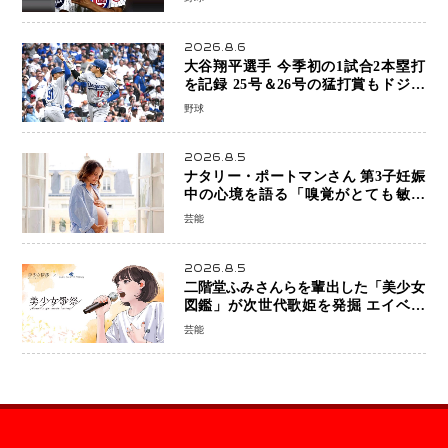
2026.8.6
大谷翔平選手 今季初の1試合2本塁打
を記録 25号＆26号の猛打賞もドジャ
ースは今季ワーストの6連敗
野球
2026.8.5
ナタリー・ポートマンさん 第3子妊娠
中の心境を語る「嗅覚がとても敏感
に」マタニティフォトも公開
芸能
2026.8.5
二階堂ふみさんらを輩出した「美少女
図鑑」が次世代歌姫を発掘 エイベッ
クスと「美少女歌祭2026」開催決定
芸能
福岡審査を初導入で全国規模へ