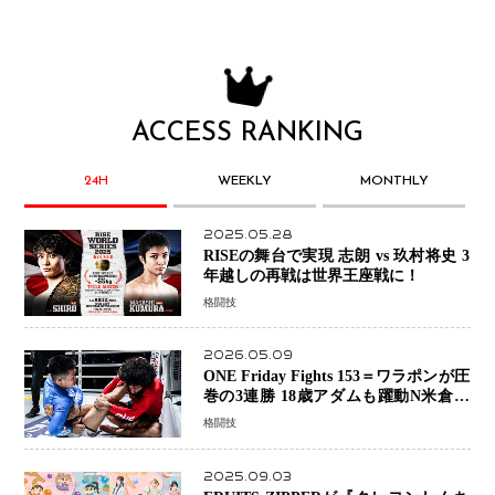
ACCESS RANKING
24H
WEEKLY
MONTHLY
2025.05.28
RISEの舞台で実現 志朗 vs 玖村将史 3
年越しの再戦は世界王座戦に！
格闘技
2026.05.09
ONE Friday Fights 153＝ワラポンが圧
巻の3連勝 18歳アダムも躍動N米倉大
貴選手は悲願のONE初勝利
格闘技
2025.09.03