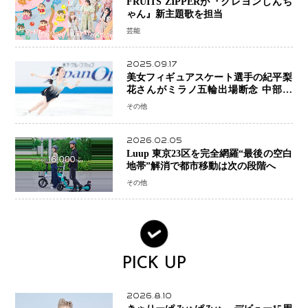
FRUITS ZIPPERが『クレヨンしんち
ゃん』新主題歌を担当
芸能
2025.09.17
美女フィギュアスケート選手の紀平梨
花さんがミラノ五輪出場断念 中部選
手権欠場を発表「安全最優先の判断」
その他
2026.02.05
Luup 東京23区を完全網羅“最後の空白
地帯”解消で都市移動は次の段階へ
その他
PICK UP
2026.8.10