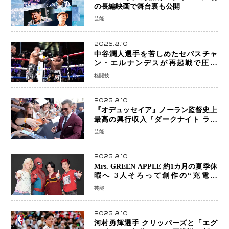
の長編映画で舞台裏も公開
芸能
2026.8.10
中谷潤人選手を苦しめたセバスチャ
ン・エルナンデスが再起戦で圧巻
KO 2回で相手を沈める…次戦は亀田
格闘技
京之介
2026.8.10
『オデュッセイア』ノーラン監督史上
最高の興行収入『ダークナイト ライ
ジング』超え、世界で11億ドル突破
芸能
2026.8.10
Mrs. GREEN APPLE 約1カ月の夏季休
暇へ 3人そろって創作の“充電期
間”「自分らしいインプットを」
芸能
2026.8.10
河村勇輝選手 クリッパーズと「エグ