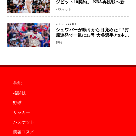
ジビット10契約」 NBA再挑戦へ新た
な一歩、八村塁選手との共闘にも期待
バスケット
2026.8.10
シュワバーが眠りから目覚めた！2打
席連発で一気に35号 大谷選手と9本差
に 本塁打王争いで単独トップ浮上
野球
芸能
格闘技
野球
サッカー
バスケット
美容コスメ