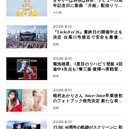
きゃりーぱみゅぱみゅ、デビュー15周
年記念日に新曲「月姫」配信リリー
ス 自身初の主催フェス「PAMYU
その他
FES」も開催
2026.8.10
『LuckyFes’26』最終日の開催中止を
決定 台風15号接近で安全を最優先
「苦渋の判断」
芸能
2026.8.10
菊池雄星、3度目のリハビリ登板 4回
途中4失点も7奪三振 復帰へ実戦登板
を重ねる
野球
2026.8.10
植村あかりさん Juice=Juice卒業後初
のフォトブック発売決定 新たな表現
者としての“今”を凝縮
芸能
2026.8.10
TUBE 40周年の軌跡がスクリーンに 初