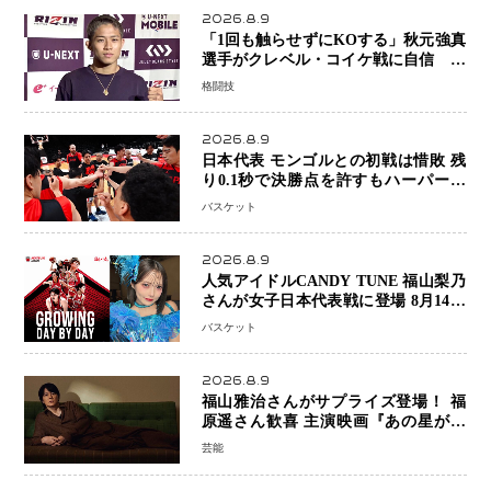
2026.8.9
「1回も触らせずにKOする」秋元強真
選手がクレベル・コイケ戦に自信 青
木真也と2カ月の寝技対策「引き込ま
格闘技
れても大丈夫」
2026.8.9
日本代表 モンゴルとの初戦は惜敗 残
り0.1秒で決勝点を許すもハーパージ
ュニア15得点 カーク18得点と存在感
バスケット
2026.8.9
人気アイドルCANDY TUNE 福山梨乃
さんが女子日本代表戦に登場 8月14日
「三井不動産カップ」でスペシャルゲ
バスケット
スト 大のバスケ好きとして魅力を発
信
2026.8.9
福山雅治さんがサプライズ登場！ 福
原遥さん歓喜 主演映画『あの星が降
る丘で、君とまた出会いたい。』舞台
芸能
あいさつ