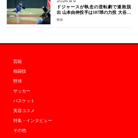
2026.8.9
ドジャースが執念の逆転劇で連敗脱
出 山本由伸投手は107球の力投 大谷翔
平選手が延長10回に勝利を呼び込む一
野球
打！
芸能
格闘技
野球
サッカー
バスケット
美容コスメ
特集・インタビュー
その他