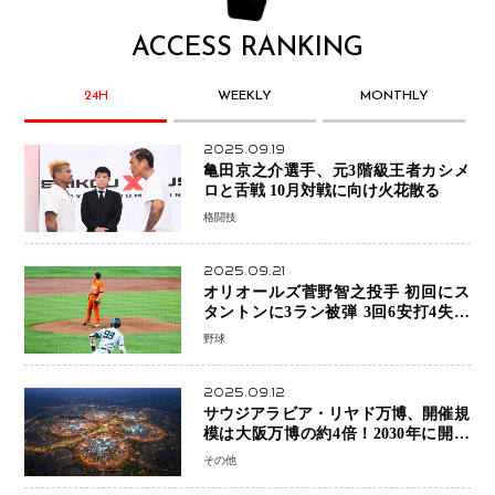
ACCESS RANKING
24H
WEEKLY
MONTHLY
2025.09.19
亀田京之介選手、元3階級王者カシメ
ロと舌戦 10月対戦に向け火花散る
格闘技
2025.09.21
オリオールズ菅野智之投手 初回にス
タントンに3ラン被弾 3回6安打4失点
で降板
野球
2025.09.12
サウジアラビア・リヤド万博、開催規
模は大阪万博の約4倍！2030年に開幕
予定
その他