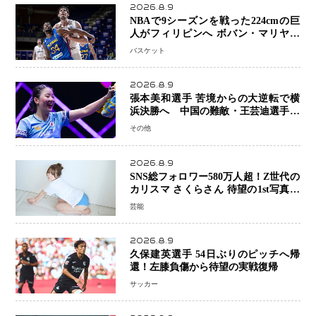
2026.8.9
NBAで9シーズンを戦った224cmの巨
人がフィリピンへ ボバン・マリヤノ
ビッチ ジョーンズカップで新たな挑
バスケット
戦
2026.8.9
張本美和選手 苦境からの大逆転で横
浜決勝へ 中国の難敵・王芸迪選手を
撃破「ここからまた行くぞ」兄・智和
その他
選手との兄妹Vにも期待
2026.8.9
SNS総フォロワー580万人超！Z世代の
カリスマ さくらさん 待望の1st写真集
が11月5日発売決定 沖縄で“今しか残
芸能
せない姿”を撮影
2026.8.9
久保建英選手 54日ぶりのピッチへ帰
還！左膝負傷から待望の実戦復帰
サッカー