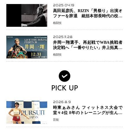
2025.04.19
高田延彦氏、RIZIN「男祭り」出演オ
ファーを辞退 統括本部長時代の役目
「すでに終えています」と明言
格闘技
2025.11.28
井岡一翔選手、再起戦でWBA挑戦者
決定戦へ「一番やりたい」井上拓真選
手との戦いも視野に
格闘技
PICK UP
2026.8.9
時東ぁみさん フィットネス大会で
堂々4位 8年のトレーニングが生んだ
健康美「4位になってホッとしていま
芸能
す」