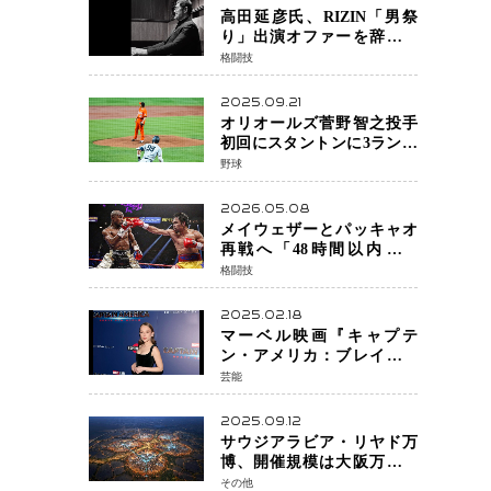
高田延彦氏、RIZIN「男祭
り」出演オファーを辞退
統括本部長時代の役目「す
格闘技
でに終えています」と明言
2025.09.21
オリオールズ菅野智之投手
初回にスタントンに3ラン被
弾 3回6安打4失点で降板
野球
2026.05.08
メイウェザーとパッキャオ
再戦へ「48時間以内に決
着」公式戦かエキシビショ
格闘技
ンか混迷続く
2025.02.18
マーベル映画『キャプテ
ン・アメリカ：ブレイブ・
ニュー・ワールド』 新ブラ
芸能
ック・ウィドウ役のシラ・
ハースとは！？
2025.09.12
サウジアラビア・リヤド万
博、開催規模は大阪万博の
約4倍！2030年に開幕予定
その他