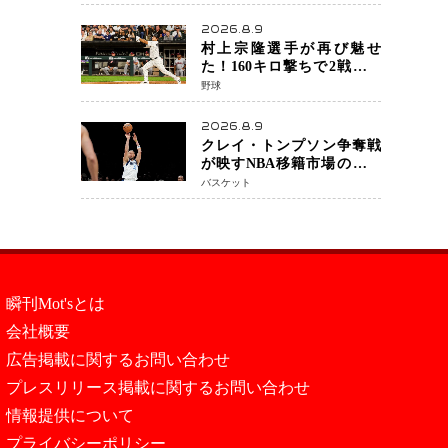
符 見たいのは井上拓真選
手、那須川天心選手との交
2026.8.9
錯
村上宗隆選手が再び魅せ
た！160キロ撃ちで2戦連発
26号 シカゴ熱狂「ムネはス
野球
ターだ」米ファンの人気も
急上昇
2026.8.9
クレイ・トンプソン争奪戦
が映すNBA移籍市場の現在
地 レイカーズ、ヒートが注
バスケット
目する36歳の名シューター
をマーベリックスが簡単に
手放せない理由
瞬刊Mot'sとは
会社概要
広告掲載に関するお問い合わせ
プレスリリース掲載に関するお問い合わせ
情報提供について
プライバシーポリシー