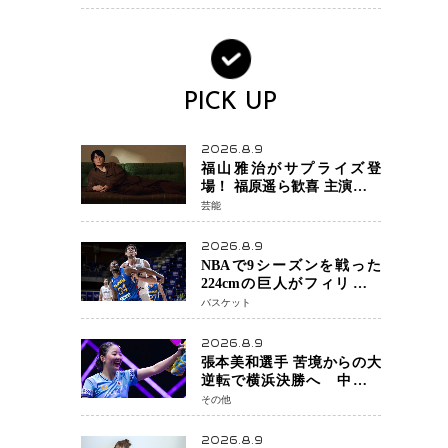
PICK UP
2026.8.9
福山雅治がサプライズ登
場！ 福原遥ら歓喜 主演映画
『あの星が降る丘で、君と
芸能
また出会いたい。』舞台あ
いさつで大歓声
2026.8.9
NBAで9シーズンを戦った
224cmの巨人がフィリピン
へ ボバン・マリヤノビッチ
バスケット
ジョーンズカップで新たな
挑戦
2026.8.9
張本美和選手 苦境からの大
逆転で横浜決勝へ 中国の
難敵・王芸迪選手を撃破
その他
「ここからまた行くぞ」
兄・智和選手との兄妹Vにも
2026.8.9