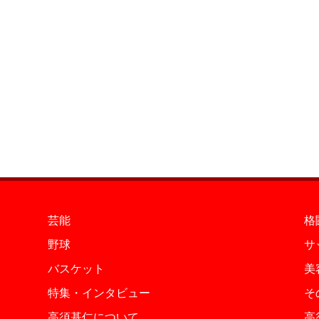
芸能
格
野球
サ
バスケット
美
特集・インタビュー
そ
高須基仁について
高