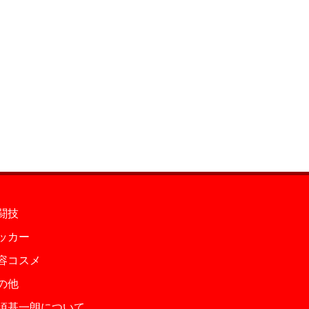
闘技
ッカー
容コスメ
の他
須基一朗について