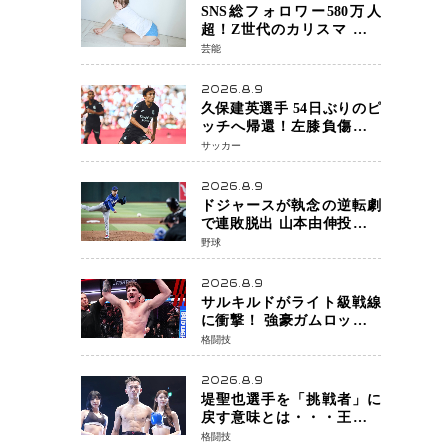
期待
SNS総フォロワー580万人
超！Z世代のカリスマ さく
らさん 待望の1st写真集が11
芸能
月5日発売決定 沖縄で“今し
か残せない姿”を撮影
2026.8.9
久保建英選手 54日ぶりのピ
ッチへ帰還！左膝負傷から
待望の実戦復帰
サッカー
2026.8.9
ドジャースが執念の逆転劇
で連敗脱出 山本由伸投手は
107球の力投 大谷翔平選手が
野球
延長10回に勝利を呼び込む
一打！
2026.8.9
サルキルドがライト級戦線
に衝撃！ 強豪ガムロットを
相手に1R一本 26歳の豪州の
格闘技
新星が「トップ戦線」へ名
乗り
2026.8.9
堤聖也選手を「挑戦者」に
戻す意味とは・・・王座は
く奪に元世界王者も疑問
格闘技