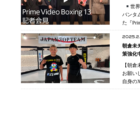
世
バンタ
た『Prim
2025.2
朝倉未
策強化
【朝倉未
お願い
自身のX