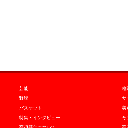
芸能
格
野球
サ
バスケット
美
特集・インタビュー
そ
高須基仁について
高