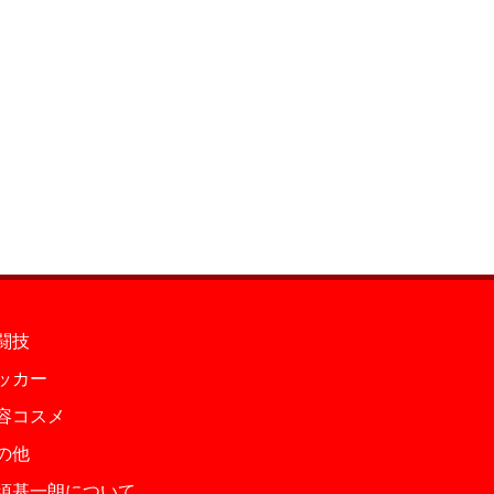
闘技
ッカー
容コスメ
の他
須基一朗について