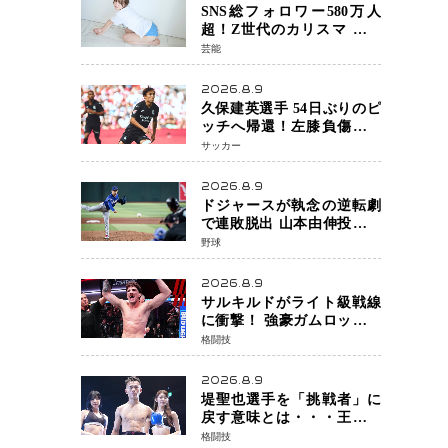
期待
SNS総フォロワー580万人
超！Z世代のカリスマ さく
らさん 待望の1st写真集が11
芸能
月5日発売決定 沖縄で“今し
か残せない姿”を撮影
2026.8.9
久保建英選手 54日ぶりのピ
ッチへ帰還！左膝負傷から
待望の実戦復帰
サッカー
2026.8.9
ドジャースが執念の逆転劇
で連敗脱出 山本由伸投手は
107球の力投 大谷翔平選手が
野球
延長10回に勝利を呼び込む
一打！
2026.8.9
サルキルドがライト級戦線
に衝撃！ 強豪ガムロットを
相手に1R一本 26歳の豪州の
格闘技
新星が「トップ戦線」へ名
乗り
2026.8.9
堤聖也選手を「挑戦者」に
戻す意味とは・・・王座は
く奪に元世界王者も疑問
格闘技