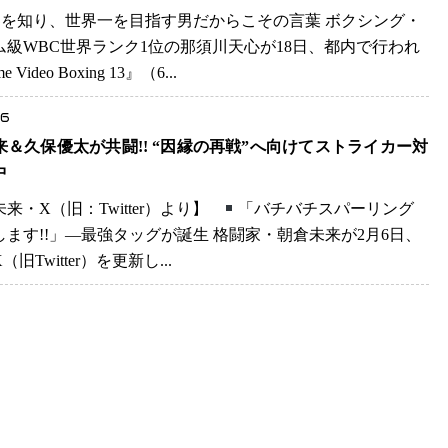
界を知り、世界一を目指す男だからこその言葉 ボクシング・
ム級WBC世界ランク1位の那須川天心が18日、都内で行われ
e Video Boxing 13』（6...
.6
来＆久保優太が共闘!! “因縁の再戦”へ向けてストライカー対
中
来・X（旧：Twitter）より】
「バチバチスパーリング
します!!」—最強タッグが誕生 格闘家・朝倉未来が2月6日、
（旧Twitter）を更新し...