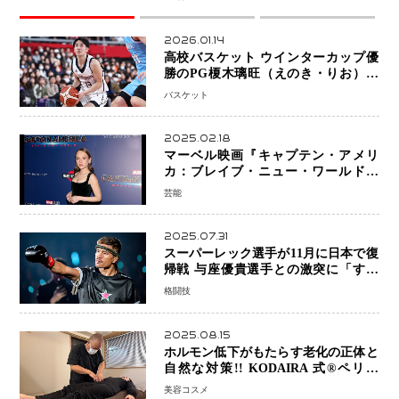
2026.01.14
高校バスケット ウインターカップ優
勝のPG榎木璃旺（えのき・りお）が
プロの現場へ―。
バスケット
2025.02.18
マーベル映画『キャプテン・アメリ
カ：ブレイブ・ニュー・ワールド』
新ブラック・ウィドウ役のシラ・ハー
芸能
スとは！？
2025.07.31
スーパーレック選手が11月に日本で復
帰戦 与座優貴選手との激突に「すべ
ての技術を見せたい」
格闘技
2025.08.15
ホルモン低下がもたらす老化の正体と
自然な対策!! KODAIRA 式®ペリネ
（骨盤底筋）ケア
美容コスメ