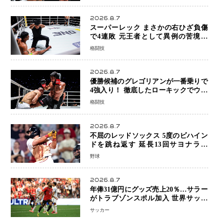
8連勝を達成
2026.8.7
スーパーレック まさかの右ひざ負傷
で4連敗 元王者として異例の苦境…
「アクシデント」でも消えない危険信
格闘技
号
2026.8.7
優勝候補のグレゴリアンが一番乗りで
4強入り！ 徹底したローキックでウス
ビャンを攻略、判定勝利
格闘技
2026.8.7
不屈のレッドソックス 5度のビハイン
ドを跳ね返す 延長13回サヨナラ勝
ち 吉田正尚選手も2安打1打点で貢献 4
野球
得点以上は驚異の28連勝
2026.8.7
年俸31億円にグッズ売上20％…サラー
がトラブゾンスポル加入 世界サッカ
ーは「五大リーグ一強」から新時代へ
サッカー