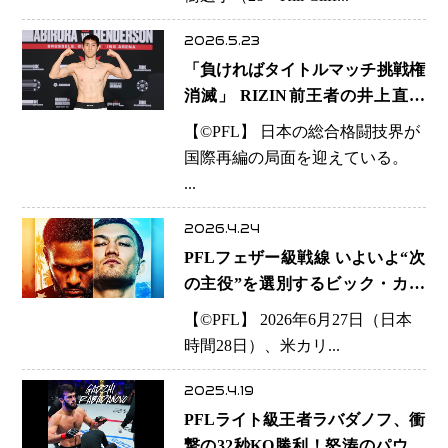
2026.5.23
「負ければタイトルマッチ挑戦権
消滅」 RIZIN前王者の井上直樹
選手が背負う“日本MMAの看
【©️PFL】 日本の総合格闘技界が
板”…PFL欧州大会で問われる真
国際再編の局面を迎えている。
価
...
2026.4.24
PFLフェザー級戦線 いよいよ“次
の主役”を選別するビック・カー
ド発表。
【©️PFL】 2026年6月27日（日本
時間28日）、米カリ...
2025.4.19
PFLライト級王者ラバダノフ、衝
撃の32秒KO勝利！怒涛のパウン