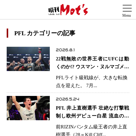
PFL カテゴリーの記事
2026.8.1
22戦無敗の世界王者にUFCは動
くのか!? ウスマン・ヌルマゴメド
フ選手が圧巻TKO防衛 契約満
PFLライト級戦線が、大きな転換
了で去就に熱視線
点を迎えた。 7月...
2026.5.24
PFL 井上直樹選手 壮絶な打撃戦
制し欧州デビュー白星 流血の激
闘で元王者の意地示す…RIZIN榊
前RIZINバンタム級王者の井上直
原CEOは7月王座戦に含み
樹選手（28＝Kill Cliff...