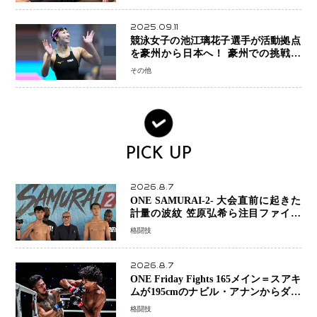
2025.09.11
競泳女子の池江璃花子選手が活動拠点
を豪州から日本へ！ 豪州での挑戦を
糧に、28年ロサンゼルス五輪へ再始動
その他
PICK UP
2026.8.7
ONE SAMURAI-2- 大会直前に起きた
計量の波紋 笠原弘希ら注目ファイタ
ーは契約体重で決戦へ、山本歩夢と平
格闘技
山諒選手戦は中止に
2026.8.7
ONE Friday Fights 165メイン＝スアキ
ムが195cmのナビル・アナンからダウ
ン奪取！猛反撃を耐え抜き判定勝利、
格闘技