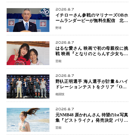
2026.8.7
イチローさん参戦のマリナーズOBホ
ームランダービーが無料生配信 北米
ならではの“魅せる興行”に世界が注目
野球
2026.8.7
はるな愛さん 映画で初の母親役に挑
戦 映画『となりのとらんす少女ちゃ
ん』11月7日公開 未来の自分との対話
芸能
を描く注目作
2026.8.7
野杁正明選手 海人選手が計量＆ハイ
ドレーションテストをクリア「ONE
SAMURAI 2」決戦へ万全の準備整う
格闘技
2026.8.7
元NMB48 原かれんさん 待望の1st写真
集『どストライク』発売決定 バリで
魅せる25歳の新境地
芸能