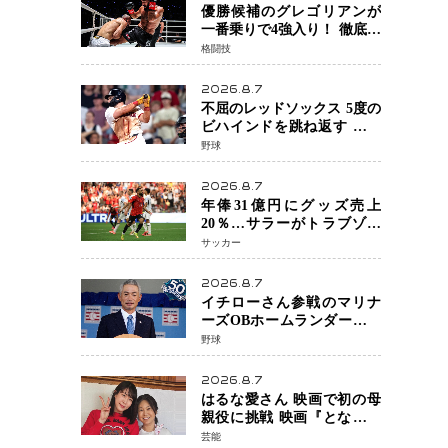
優勝候補のグレゴリアンが
一番乗りで4強入り！ 徹底し
たローキックでウスビャン
格闘技
を攻略、判定勝利
2026.8.7
不屈のレッドソックス 5度の
ビハインドを跳ね返す 延長
13回サヨナラ勝ち 吉田正尚
野球
選手も2安打1打点で貢献 4得
点以上は驚異の28連勝
2026.8.7
年俸31億円にグッズ売上
20％…サラーがトラブゾン
スポル加入 世界サッカーは
サッカー
「五大リーグ一強」から新
時代へ
2026.8.7
イチローさん参戦のマリナ
ーズOBホームランダービー
が無料生配信 北米ならで
野球
はの“魅せる興行”に世界が
注目
2026.8.7
はるな愛さん 映画で初の母
親役に挑戦 映画『となりの
とらんす少女ちゃん』11月7
芸能