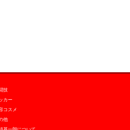
闘技
ッカー
容コスメ
の他
須基一朗について