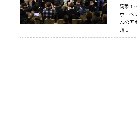
衝撃！
ホーベン
ムのア
超...