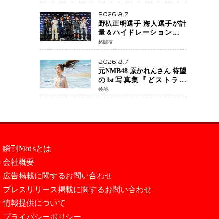
日公開 未来の自分との対話
を描く注目作
2026.8.7
野杁正明選手 海人選手が計
量＆ハイドレーションテス
トをクリア「ONE
格闘技
SAMURAI 2」決戦へ万全の
準備整う
2026.8.7
元NMB48 原かれんさん 待望
の1st写真集『どストライ
ク』発売決定 バリで魅せる
芸能
25歳の新境地
瞬刊Mot'sとは
会社概要
広告掲載に関するお問い合わせ
プレスリリース掲載に関するお問い合わせ
情報提供について
プライバシーポリシー