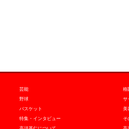
芸能
格
野球
サ
バスケット
美
特集・インタビュー
そ
高須基仁について
高