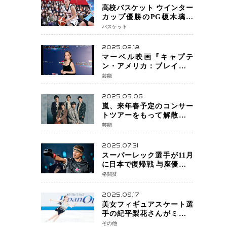
高校バスケット ウインター
カップ優勝のPG榎木璃旺
（えのき・りお）がプロの
バスケット
現場へ―。
2025.02.18
マーベル映画『キャプテ
ン・アメリカ：ブレイブ・
ニュー・ワールド』 新ブラ
芸能
ック・ウィドウ役のシラ・
ハースとは！？
2025.05.06
嵐、来年春予定のコンサー
トツアーをもって解散 フ
ァンクラブも2026年5月末で
芸能
活動終了
2025.07.31
スーパーレック選手が11月
に日本で復帰戦 与座優貴選
手との激突に「すべての技
格闘技
術を見せたい」
2025.09.17
美女フィギュアスケート選
手の紀平梨花さんがミラノ
五輪出場断念 中部選手権欠
その他