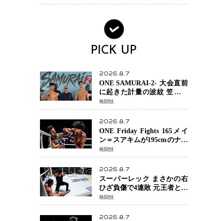
場を発表「安全最優先の判
断」
PICK UP
2026.8.7
ONE SAMURAI-2- 大会直前
に起きた計量の波紋 笠原弘
希ら注目ファイターは契約
格闘技
体重で決戦へ、山本歩夢と
平山諒選手戦は中止に
2026.8.7
ONE Friday Fights 165メイ
ン＝スアキムが195cmのナビ
ル・アナンからダウン奪
格闘技
取！猛反撃を耐え抜き判定
勝利、8連勝を達成
2026.8.7
スーパーレック まさかの右
ひざ負傷で4連敗 元王者とし
て異例の苦境…「アクシデ
格闘技
ント」でも消えない危険信
号
2026.8.7