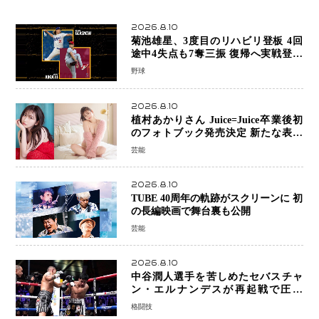
2026.8.10
菊池雄星、3度目のリハビリ登板 4回
途中4失点も7奪三振 復帰へ実戦登板
を重ねる
野球
2026.8.10
植村あかりさん Juice=Juice卒業後初
のフォトブック発売決定 新たな表現
者としての“今”を凝縮
芸能
2026.8.10
TUBE 40周年の軌跡がスクリーンに 初
の長編映画で舞台裏も公開
芸能
2026.8.10
中谷潤人選手を苦しめたセバスチャ
ン・エルナンデスが再起戦で圧巻
KO 2回で相手を沈める…次戦は亀田
格闘技
京之介