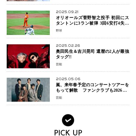
験
2025.09.21
オリオールズ菅野智之投手 初回にス
タントンに3ラン被弾 3回6安打4失点
で降板
野球
2025.02.26
奥田民生＆吉川晃司 還暦の2人が最強
タッグ!!
芸能
2025.05.06
嵐、来年春予定のコンサートツアーを
もって解散 ファンクラブも2026年5
月末で活動終了
芸能
PICK UP