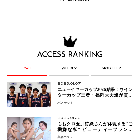
ACCESS RANKING
24H
WEEKLY
MONTHLY
2026.01.07
ニューイヤーカップ2026結果！ウイン
ターカップ王者・福岡大大濠が貫禄
V！ 東山は“背番号継承”で新たな物語
バスケット
を刻む
2026.01.26
ももクロ玉井詩織さんが体現する“ご
機嫌な私” ビューティーブランド
「iYON」が描く新しいスキンケア体
美容コスメ