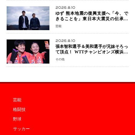
2026.8.10
ゆず 熊本地震の復興支援へ「今、で
きることを」東日本大震災の伝承歌
「幾重」ライブ音源を配信、収益を全
芸能
額寄付
2026.8.10
張本智和選手＆美和選手が兄妹そろっ
て頂点！ WTTチャンピオンズ横浜で
史上初の快挙 2人で約1264万円の優
その他
勝賞金
芸能
格闘技
野球
サッカー