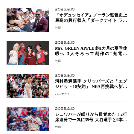
2026.8.10
『オデュッセイア』ノーラン監督史上
最高の興行収入『ダークナイト ライ
ジング』超え、世界で11億ドル突破
芸能
2026.8.10
Mrs. GREEN APPLE 約1カ月の夏季休
暇へ 3人そろって創作の“充電期
間”「自分らしいインプットを」
芸能
2026.8.10
河村勇輝選手 クリッパーズと「エグ
ジビット10契約」 NBA再挑戦へ新た
な一歩、八村塁選手との共闘にも期待
バスケット
2026.8.10
シュワバーが眠りから目覚めた！2打
席連発で一気に35号 大谷選手と9本差
に 本塁打王争いで単独トップ浮上
野球