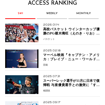
ACCESS RANKING
24H
WEEKLY
MONTHLY
2026.01.14
高校バスケット ウインターカップ優
勝のPG榎木璃旺（えのき・りお）が
プロの現場へ―。
バスケット
2025.02.18
マーベル映画『キャプテン・アメリ
カ：ブレイブ・ニュー・ワールド』
新ブラック・ウィドウ役のシラ・ハー
芸能
スとは！？
2025.07.31
スーパーレック選手が11月に日本で復
帰戦 与座優貴選手との激突に「すべ
ての技術を見せたい」
格闘技
2025.09.17