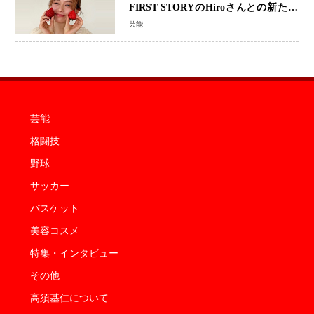
FIRST STORYのHiroさんとの新たな
家族生活「母子ともに健康」
芸能
芸能
格闘技
野球
サッカー
バスケット
美容コスメ
特集・インタビュー
その他
高須基仁について