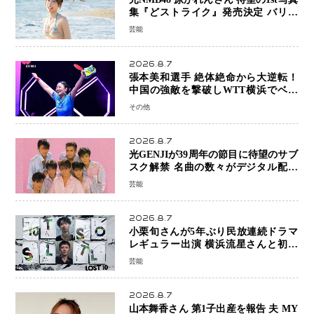
集『どストライク』発売決定 バリで
魅せる25歳の新境地
芸能
2026.8.7
張本美和選手 絶体絶命から大逆転！
中国の強敵を撃破しWTT横浜でベス
ト8進出
その他
2026.8.7
光GENJIが39周年の節目に待望のサブ
スク解禁 名曲の数々がデジタル配信
へ 40周年へ向け1年間で全作品を順次
芸能
公開
2026.8.7
小栗旬さんが5年ぶり民放連続ドラマ
レギュラー出演 横浜流星さんと初共
演『LOST10』で異色バディ結成
芸能
2026.8.7
山本舞香さん 第1子出産を報告 夫 MY