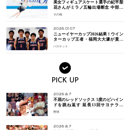
美女フィギュアスケート選手の紀平梨
花さんがミラノ五輪出場断念 中部選
手権欠場を発表「安全最優先の判断」
その他
2026.01.07
ニューイヤーカップ2026結果！ウイン
ターカップ王者・福岡大大濠が貫禄
V！ 東山は“背番号継承”で新たな物語
バスケット
を刻む
PICK UP
2026.8.7
不屈のレッドソックス 5度のビハイン
ドを跳ね返す 延長13回サヨナラ勝
ち 吉田正尚選手も2安打1打点で貢献 4
野球
得点以上は驚異の28連勝
2026.8.7