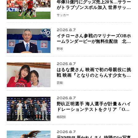
年俸31億円にグッズ売上20％…サラー
がトラブゾンスポル加入 世界サッカ
ーは「五大リーグ一強」から新時代へ
サッカー
2026.8.7
イチローさん参戦のマリナーズOBホ
ームランダービーが無料生配信 北米
ならではの“魅せる興行”に世界が注目
野球
2026.8.7
はるな愛さん 映画で初の母親役に挑
戦 映画『となりのとらんす少女ちゃ
ん』11月7日公開 未来の自分との対話
芸能
を描く注目作
2026.8.7
野杁正明選手 海人選手が計量＆ハイ
ドレーションテストをクリア「ONE
SAMURAI 2」決戦へ万全の準備整う
格闘技
2026.8.7
元NMB48 原かれんさん 待望の1st写真