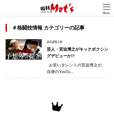
＃格闘技情報 カテゴリーの記事
2025.1.6
芸人・宮迫博之がキックボクシン
グデビューか!?
お笑いタレントの宮迫博之が、
自身のYouTu...