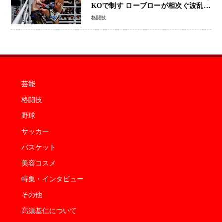
KOで制す ローブローが相次ぐ波乱の
展開…涙の勝利「生まれてくる娘のた
格闘技
めに750万円を使いたい」
芸能
格闘技
野球
サッカー
バスケット
美容コスメ
特集・インタビュー
その他
高須基仁について