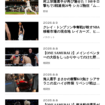
村上宗隆選手が再び魅せた！160キロ
撃ちで2戦連発26号 シカゴ熱狂「ムネ
はスターだ」米ファンの人気も急上昇
野球
2026.8.9
クレイ・トンプソン争奪戦が映すNBA
移籍市場の現在地 レイカーズ、ヒー
トが注目する36歳の名シューターをマ
バスケット
ーベリックスが簡単に手放せない理由
2026.8.8
【ONE SAMURAI 2】メインイベンタ
ーの大役をしっかりやってのけた野杁
正明が衝撃のリベンジ！ リウ・メン
格闘技
ヤンを1R・2分59秒KO、左カウンタ
ーで完全決着
2026.8.8
海人選手 まさかの衝撃KO負け シアサ
ラニの左ハイが炸裂 リベンジ戦は一
瞬で決着
格闘技
2026.8.8
【ONE SAMURAI 2】都木航佑選手が