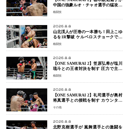
中国の強豪ルオ・チャオ選手の猛攻を
受けながらも的確な攻撃で応戦 最後
格闘技
まで打ち合うも判定でチャオに軍配
2026.8.8
山北渓人が圧巻の一本勝ち！田上こゆ
るを1R撃破 ケルベロスチョークで存
在感を示す
格闘技
2026.8.8
【ONE SAMURAI 2】笠原弘希が塩川
琉斗との王者対決を制す 圧力で主導
権を握り判定勝利
格闘技
2026.8.8
【ONE SAMURAI 2】礼司選手が奥村
将真選手との接戦を制す カウンター
と正確な打撃で判定勝利
その他
2026.8.8
北野克樹選手が 嵐舞選手との激闘を