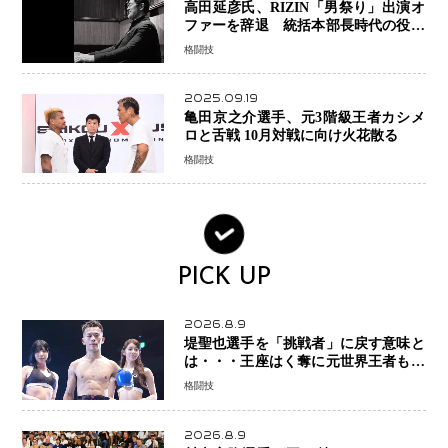
高田延彦氏、RIZIN「男祭り」出演オ
ファーを辞退 統括本部長時代の役目
「すでに終えています」と明言
格闘技
2025.09.19
亀田京之介選手、元3階級王者カシメ
ロと舌戦 10月対戦に向け火花散る
格闘技
PICK UP
2026.8.9
堤聖也選手を「挑戦者」に戻す意味と
は・・・王座はく奪に元世界王者も疑
問符 見たいのは井上拓真選手、那須
格闘技
川天心選手との交錯
2026.8.9