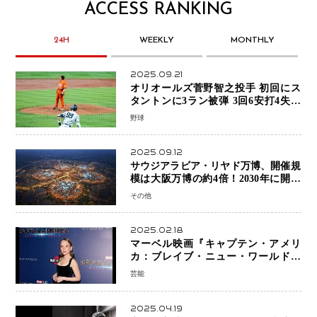
ACCESS RANKING
24H
WEEKLY
MONTHLY
2025.09.21
オリオールズ菅野智之投手 初回にス
タントンに3ラン被弾 3回6安打4失点
で降板
野球
2025.09.12
サウジアラビア・リヤド万博、開催規
模は大阪万博の約4倍！2030年に開幕
予定
その他
2025.02.18
マーベル映画『キャプテン・アメリ
カ：ブレイブ・ニュー・ワールド』
新ブラック・ウィドウ役のシラ・ハー
芸能
スとは！？
2025.04.19