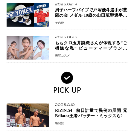
2026.02.14
男子ハーフパイプで戸塚優斗選手が悲
願の金 メダル 19歳の山田琉聖選手が
銅、日本勢W表彰台 平野歩夢は7位
その他
2026.01.26
ももクロ玉井詩織さんが体現する“ご
機嫌な私” ビューティーブランド
「iYON」が描く新しいスキンケア体
美容コスメ
験
PICK UP
2026.8.10
RIZIN.54= 前日計量で異例の展開 元
Bellator王者パッチー・ミックスら2人
が体重超過…秋元強真―クレベルは両
格闘技
者クリアで決戦へ