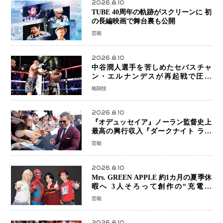
2026.8.10
TUBE 40周年の軌跡がスクリーンに 初
の長編映画で舞台裏も公開
芸能
2026.8.10
中谷潤人選手を苦しめたセバスチャ
ン・エルナンデスが再起戦で圧巻
KO 2回で相手を沈める…次戦は亀田
格闘技
京之介
2026.8.10
『オデュッセイア』ノーラン監督史上
最高の興行収入『ダークナイト ライ
ジング』超え、世界で11億ドル突破
芸能
2026.8.10
Mrs. GREEN APPLE 約1カ月の夏季休
暇へ 3人そろって創作の“充電期
間”「自分らしいインプットを」
芸能
2026.8.10