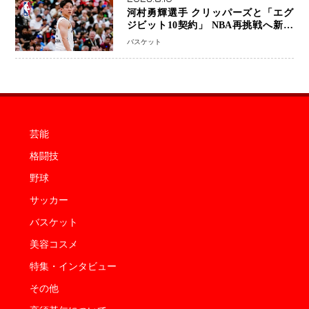
河村勇輝選手 クリッパーズと「エグ
ジビット10契約」 NBA再挑戦へ新た
な一歩、八村塁選手との共闘にも期待
バスケット
芸能
格闘技
野球
サッカー
バスケット
美容コスメ
特集・インタビュー
その他