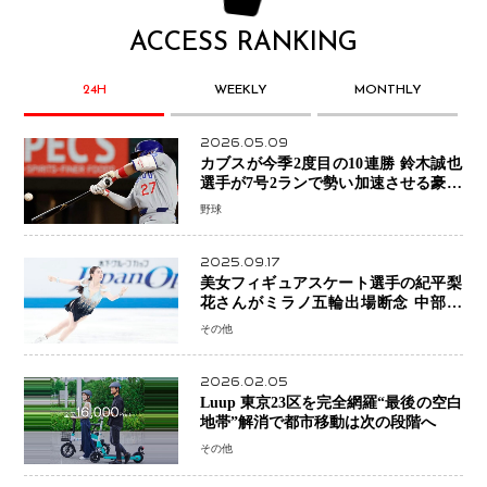
ACCESS RANKING
24H
WEEKLY
MONTHLY
2026.05.09
カブスが今季2度目の10連勝 鈴木誠也
選手が7号2ランで勢い加速させる豪快
アーチ
野球
2025.09.17
美女フィギュアスケート選手の紀平梨
花さんがミラノ五輪出場断念 中部選
手権欠場を発表「安全最優先の判断」
その他
2026.02.05
Luup 東京23区を完全網羅“最後の空白
地帯”解消で都市移動は次の段階へ
その他