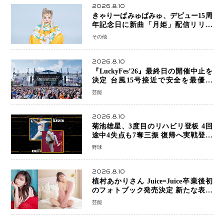
2026.8.10
きゃりーぱみゅぱみゅ、デビュー15周
年記念日に新曲「月姫」配信リリー
ス 自身初の主催フェス「PAMYU
その他
FES」も開催
2026.8.10
『LuckyFes’26』最終日の開催中止を
決定 台風15号接近で安全を最優先
「苦渋の判断」
芸能
2026.8.10
菊池雄星、3度目のリハビリ登板 4回
途中4失点も7奪三振 復帰へ実戦登板
を重ねる
野球
2026.8.10
植村あかりさん Juice=Juice卒業後初
のフォトブック発売決定 新たな表現
者としての“今”を凝縮
芸能