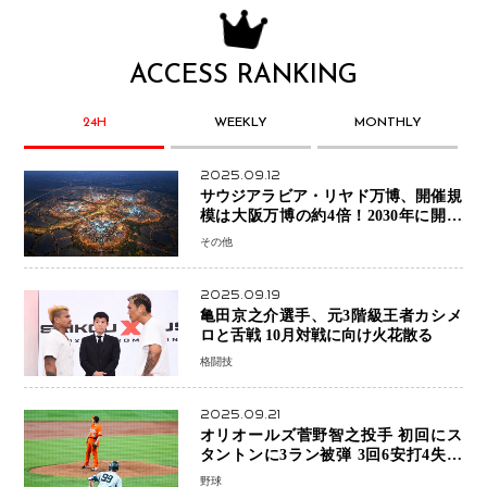
ACCESS RANKING
24H
WEEKLY
MONTHLY
2025.09.12
サウジアラビア・リヤド万博、開催規
模は大阪万博の約4倍！2030年に開幕
予定
その他
2025.09.19
亀田京之介選手、元3階級王者カシメ
ロと舌戦 10月対戦に向け火花散る
格闘技
2025.09.21
オリオールズ菅野智之投手 初回にス
タントンに3ラン被弾 3回6安打4失点
で降板
野球