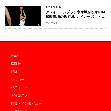
2026.8.9
クレイ・トンプソン争奪戦が映すNBA
移籍市場の現在地 レイカーズ、ヒー
トが注目する36歳の名シューターをマ
バスケット
ーベリックスが簡単に手放せない理由
芸能
格闘技
野球
サッカー
バスケット
美容コスメ
特集・インタビュー