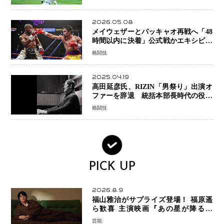
2026.05.08
メイウェザーとパッキャオ再戦へ「48
時間以内に決着」公式戦かエキシビシ
ョンか混迷続く
格闘技
2025.04.19
高田延彦氏、RIZIN「男祭り」出演オ
ファーを辞退 統括本部長時代の役目
「すでに終えています」と明言
格闘技
PICK UP
2026.8.9
福山雅治がサプライズ登場！ 福原遥
ら歓喜 主演映画『あの星が降る丘
で、君とまた出会いたい。』舞台あい
芸能