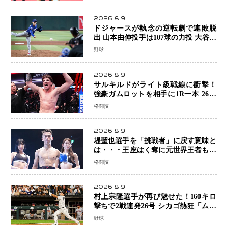
2026.8.9
ドジャースが執念の逆転劇で連敗脱
出 山本由伸投手は107球の力投 大谷翔
平選手が延長10回に勝利を呼び込む一
野球
打！
2026.8.9
サルキルドがライト級戦線に衝撃！
強豪ガムロットを相手に1R一本 26歳
の豪州の新星が「トップ戦線」へ名乗
格闘技
り
2026.8.9
堤聖也選手を「挑戦者」に戻す意味と
は・・・王座はく奪に元世界王者も疑
問符 見たいのは井上拓真選手、那須
格闘技
川天心選手との交錯
2026.8.9
村上宗隆選手が再び魅せた！160キロ
撃ちで2戦連発26号 シカゴ熱狂「ムネ
はスターだ」米ファンの人気も急上昇
野球