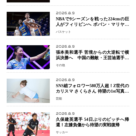
さつで大歓声
2026.8.9
NBAで9シーズンを戦った224cmの巨
人がフィリピンへ ボバン・マリヤノ
ビッチ ジョーンズカップで新たな挑
バスケット
戦
2026.8.9
張本美和選手 苦境からの大逆転で横
浜決勝へ 中国の難敵・王芸迪選手を
撃破「ここからまた行くぞ」兄・智和
その他
選手との兄妹Vにも期待
2026.8.9
SNS総フォロワー580万人超！Z世代の
カリスマ さくらさん 待望の1st写真集
が11月5日発売決定 沖縄で“今しか残
芸能
せない姿”を撮影
2026.8.9
久保建英選手 54日ぶりのピッチへ帰
還！左膝負傷から待望の実戦復帰
サッカー