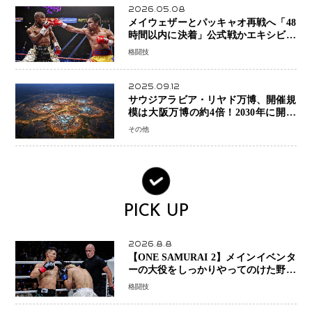
2026.05.08
メイウェザーとパッキャオ再戦へ「48
時間以内に決着」公式戦かエキシビシ
ョンか混迷続く
格闘技
2025.09.12
サウジアラビア・リヤド万博、開催規
模は大阪万博の約4倍！2030年に開幕
予定
その他
PICK UP
2026.8.8
【ONE SAMURAI 2】メインイベンタ
ーの大役をしっかりやってのけた野杁
正明が衝撃のリベンジ！ リウ・メン
格闘技
ヤンを1R・2分59秒KO、左カウンタ
ーで完全決着