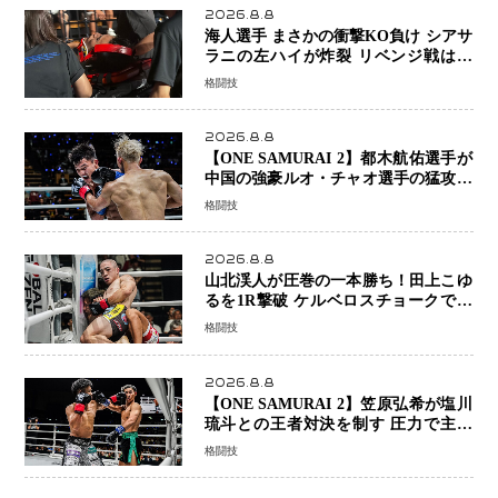
2026.8.8
海人選手 まさかの衝撃KO負け シアサ
ラニの左ハイが炸裂 リベンジ戦は一
瞬で決着
格闘技
2026.8.8
【ONE SAMURAI 2】都木航佑選手が
中国の強豪ルオ・チャオ選手の猛攻を
受けながらも的確な攻撃で応戦 最後
格闘技
まで打ち合うも判定でチャオに軍配
2026.8.8
山北渓人が圧巻の一本勝ち！田上こゆ
るを1R撃破 ケルベロスチョークで存
在感を示す
格闘技
2026.8.8
【ONE SAMURAI 2】笠原弘希が塩川
琉斗との王者対決を制す 圧力で主導
権を握り判定勝利
格闘技