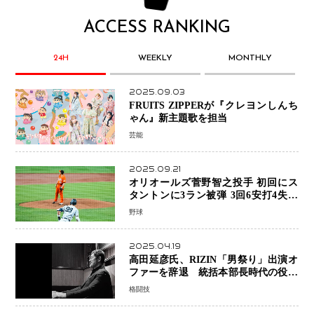
ACCESS RANKING
24H
WEEKLY
MONTHLY
2025.09.03
FRUITS ZIPPERが『クレヨンしんち
ゃん』新主題歌を担当
芸能
2025.09.21
オリオールズ菅野智之投手 初回にス
タントンに3ラン被弾 3回6安打4失点
で降板
野球
2025.04.19
高田延彦氏、RIZIN「男祭り」出演オ
ファーを辞退 統括本部長時代の役目
「すでに終えています」と明言
格闘技