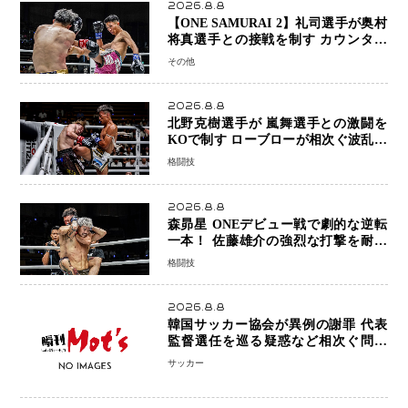
2026.8.8
【ONE SAMURAI 2】礼司選手が奥村
将真選手との接戦を制す カウンター
と正確な打撃で判定勝利
その他
2026.8.8
北野克樹選手が 嵐舞選手との激闘を
KOで制す ローブローが相次ぐ波乱の
展開…涙の勝利「生まれてくる娘のた
格闘技
めに750万円を使いたい」
2026.8.8
森昴星 ONEデビュー戦で劇的な逆転
一本！ 佐藤雄介の強烈な打撃を耐え
抜き、リアネイキッドチョークで勝利
格闘技
2026.8.8
韓国サッカー協会が異例の謝罪 代表
監督選任を巡る疑惑など相次ぐ問題
「組織の刷新」誓う
サッカー