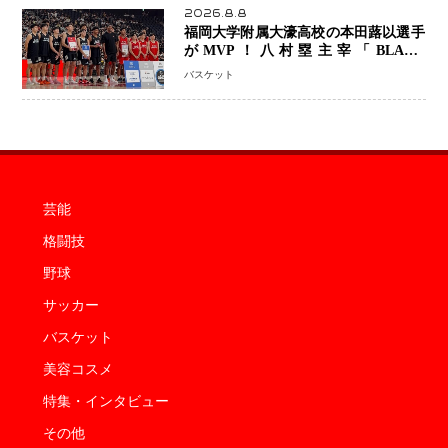
2026.8.8
福岡大学附属大濠高校の本田蕗以選手
がMVP！八村塁主宰「BLACK
SAMURAI SUMMIT 2026」で存在
バスケット
感 NBAへの夢へ大きな一歩「自信に
なった」
芸能
格闘技
野球
サッカー
バスケット
美容コスメ
特集・インタビュー
その他