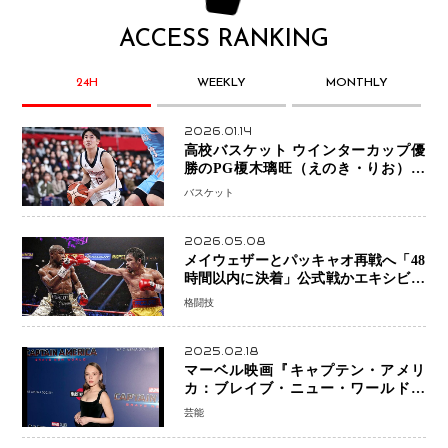
ACCESS RANKING
24H
WEEKLY
MONTHLY
2026.01.14
高校バスケット ウインターカップ優
勝のPG榎木璃旺（えのき・りお）が
プロの現場へ―。
バスケット
2026.05.08
メイウェザーとパッキャオ再戦へ「48
時間以内に決着」公式戦かエキシビシ
ョンか混迷続く
格闘技
2025.02.18
マーベル映画『キャプテン・アメリ
カ：ブレイブ・ニュー・ワールド』
新ブラック・ウィドウ役のシラ・ハー
芸能
スとは！？