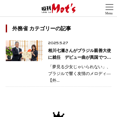
外務省 カテゴリーの記事
2025.5.27
相川七瀬さんがブラジル親善大使
に就任 デビュー曲が異国でつな
いだ“祭り”の縁
「夢見る少女じゃいられない」、
ブラジルで響く友情のメロディ―
【外...