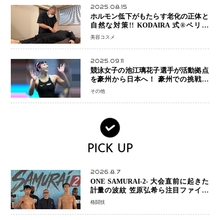
2025.08.15
ホルモン低下がもたらす老化の正体と
自然な対策!! KODAIRA 式®ペリネ
（骨盤底筋）ケア
美容コスメ
2025.09.11
競泳女子の池江璃花子選手が活動拠点
を豪州から日本へ！ 豪州での挑戦を
糧に、28年ロサンゼルス五輪へ再始動
その他
PICK UP
2026.8.7
ONE SAMURAI-2- 大会直前に起きた
計量の波紋 笠原弘希ら注目ファイタ
ーは契約体重で決戦へ、山本歩夢と平
格闘技
山諒選手戦は中止に