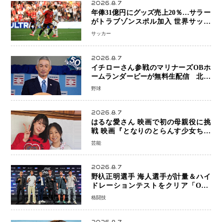
2026.8.7
年俸31億円にグッズ売上20％…サラー
がトラブゾンスポル加入 世界サッカ
ーは「五大リーグ一強」から新時代へ
サッカー
2026.8.7
イチローさん参戦のマリナーズOBホ
ームランダービーが無料生配信 北米
ならではの“魅せる興行”に世界が注目
野球
2026.8.7
はるな愛さん 映画で初の母親役に挑
戦 映画『となりのとらんす少女ちゃ
ん』11月7日公開 未来の自分との対話
芸能
を描く注目作
2026.8.7
野杁正明選手 海人選手が計量＆ハイ
ドレーションテストをクリア「ONE
SAMURAI 2」決戦へ万全の準備整う
格闘技