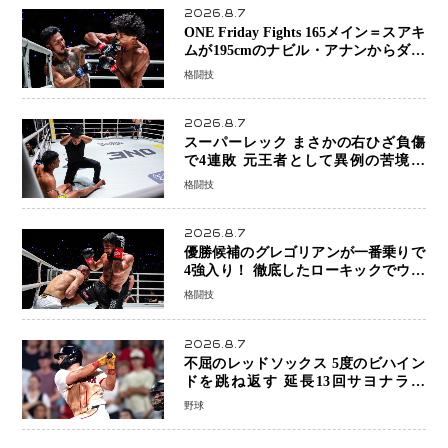
2026.8.7
ONE Friday Fights 165メイン＝スアキ
ムが195cmのナビル・アナンからダウ
ン奪取！猛反撃を耐え抜き判定勝利、
格闘技
8連勝を達成
2026.8.7
スーパーレック まさかの右ひざ負傷
で4連敗 元王者として異例の苦境…
「アクシデント」でも消えない危険信
格闘技
号
2026.8.7
優勝候補のグレゴリアンが一番乗りで
4強入り！ 徹底したローキックでウス
ビャンを攻略、判定勝利
格闘技
2026.8.7
不屈のレッドソックス 5度のビハイン
ドを跳ね返す 延長13回サヨナラ勝
ち 吉田正尚選手も2安打1打点で貢献 4
野球
得点以上は驚異の28連勝