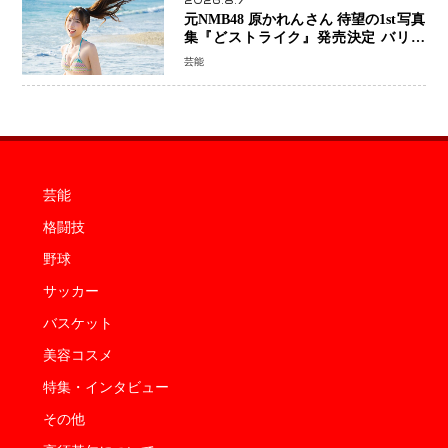
2026.8.7
元NMB48 原かれんさん 待望の1st写真
集『どストライク』発売決定 バリで
魅せる25歳の新境地
芸能
芸能
格闘技
野球
サッカー
バスケット
美容コスメ
特集・インタビュー
その他