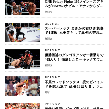
ONE Friday Fights 165メイン＝スアキ
ムが195cmのナビル・アナンからダウ
ン奪取！猛反撃を耐え抜き判定勝利、
格闘技
8連勝を達成
2026.8.7
スーパーレック まさかの右ひざ負傷
で4連敗 元王者として異例の苦境…
「アクシデント」でも消えない危険信
格闘技
号
2026.8.7
優勝候補のグレゴリアンが一番乗りで
4強入り！ 徹底したローキックでウス
ビャンを攻略、判定勝利
格闘技
2026.8.7
不屈のレッドソックス 5度のビハイン
ドを跳ね返す 延長13回サヨナラ勝
ち 吉田正尚選手も2安打1打点で貢献 4
野球
得点以上は驚異の28連勝
2026.8.7
年俸31億円にグッズ売上20％…サラー