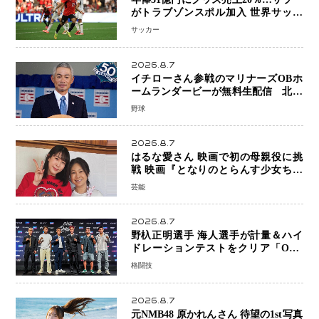
がトラブゾンスポル加入 世界サッカ
ーは「五大リーグ一強」から新時代へ
サッカー
2026.8.7
イチローさん参戦のマリナーズOBホ
ームランダービーが無料生配信 北米
ならではの“魅せる興行”に世界が注目
野球
2026.8.7
はるな愛さん 映画で初の母親役に挑
戦 映画『となりのとらんす少女ちゃ
ん』11月7日公開 未来の自分との対話
芸能
を描く注目作
2026.8.7
野杁正明選手 海人選手が計量＆ハイ
ドレーションテストをクリア「ONE
SAMURAI 2」決戦へ万全の準備整う
格闘技
2026.8.7
元NMB48 原かれんさん 待望の1st写真