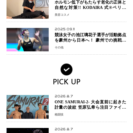
ホルモン低下がもたらす老化の正体と
自然な対策!! KODAIRA 式®ペリネ
（骨盤底筋）ケア
美容コスメ
2025.09.11
競泳女子の池江璃花子選手が活動拠点
を豪州から日本へ！ 豪州での挑戦を
糧に、28年ロサンゼルス五輪へ再始動
その他
PICK UP
2026.8.7
ONE SAMURAI-2- 大会直前に起きた
計量の波紋 笠原弘希ら注目ファイタ
ーは契約体重で決戦へ、山本歩夢と平
格闘技
山諒選手戦は中止に
2026.8.7