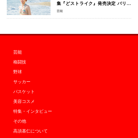
集『どストライク』発売決定 バリで
魅せる25歳の新境地
芸能
芸能
格闘技
野球
サッカー
バスケット
美容コスメ
特集・インタビュー
その他
高須基仁について