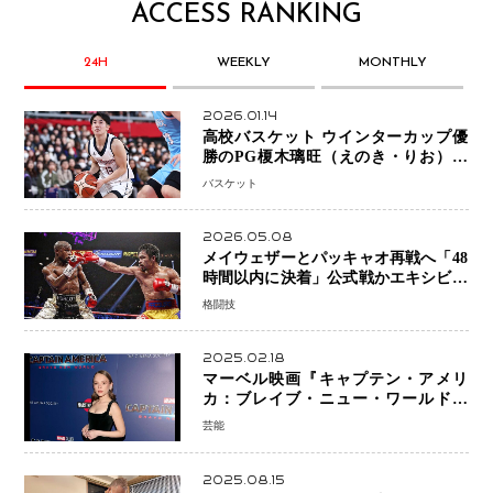
ACCESS RANKING
24H
WEEKLY
MONTHLY
2026.01.14
高校バスケット ウインターカップ優
勝のPG榎木璃旺（えのき・りお）が
プロの現場へ―。
バスケット
2026.05.08
メイウェザーとパッキャオ再戦へ「48
時間以内に決着」公式戦かエキシビシ
ョンか混迷続く
格闘技
2025.02.18
マーベル映画『キャプテン・アメリ
カ：ブレイブ・ニュー・ワールド』
新ブラック・ウィドウ役のシラ・ハー
芸能
スとは！？
2025.08.15